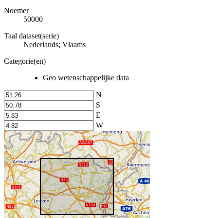
Noemer
50000
Taal dataset(serie)
Nederlands; Vlaams
Categorie(en)
Geo wetenschappelijke data
N
S
E
W