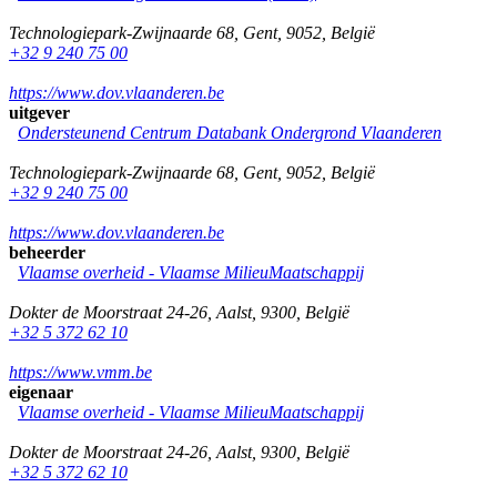
Technologiepark-Zwijnaarde 68
,
Gent
,
9052
,
België
+32 9 240 75 00
https://www.dov.vlaanderen.be
uitgever
Ondersteunend Centrum Databank Ondergrond Vlaanderen
Technologiepark-Zwijnaarde 68
,
Gent
,
9052
,
België
+32 9 240 75 00
https://www.dov.vlaanderen.be
beheerder
Vlaamse overheid - Vlaamse MilieuMaatschappij
Dokter de Moorstraat 24-26
,
Aalst
,
9300
,
België
+32 5 372 62 10
https://www.vmm.be
eigenaar
Vlaamse overheid - Vlaamse MilieuMaatschappij
Dokter de Moorstraat 24-26
,
Aalst
,
9300
,
België
+32 5 372 62 10