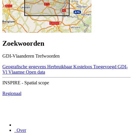
Zoekwoorden
GDI-Vlaanderen Trefwoorden
Geografische gegevens
Herbruikbaar
Kosteloos
Toegevoegd GDI-
Vl
Vlaamse Open data
INSPIRE - Spatial scope
Regionaal
Over