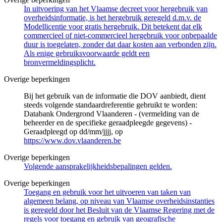
In uitvoering van het Vlaamse decreet voor hergebruik van
overheidsinformatie, is het hergebruik geregeld d.m.v. de
Modellicentie voor gratis hergebruik. Dit betekent dat elk
commercieel of niet-commercieel hergebruik voor onbepaalde
duur is toegelaten, zonder dat daar kosten aan verbonden zijn.
Als enige gebruiksvoorwaarde geldt een
bronvermeldingsplicht.
Overige beperkingen
Bij het gebruik van de informatie die DOV aanbiedt, dient
steeds volgende standaardreferentie gebruikt te worden:
Databank Ondergrond Vlaanderen - (vermelding van de
beheerder en de specifieke geraadpleegde gegevens) -
Geraadpleegd op dd/mm/jjjj, op
https://www.dov.vlaanderen.be
Overige beperkingen
Volgende aansprakelijkheidsbepalingen gelden.
Overige beperkingen
Toegang en gebruik voor het uitvoeren van taken van
algemeen belang, op niveau van Vlaamse overheidsinstanties
is geregeld door het Besluit van de Vlaamse Regering met de
regels voor toegang en gebruik van geografische