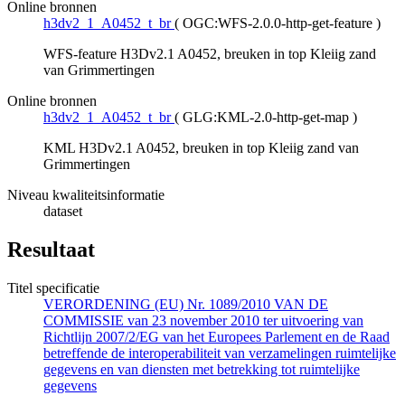
Online bronnen
h3dv2_1_A0452_t_br
(
OGC:WFS-2.0.0-http-get-feature
)
WFS-feature H3Dv2.1 A0452, breuken in top Kleiig zand
van Grimmertingen
Online bronnen
h3dv2_1_A0452_t_br
(
GLG:KML-2.0-http-get-map
)
KML H3Dv2.1 A0452, breuken in top Kleiig zand van
Grimmertingen
Niveau kwaliteitsinformatie
dataset
Resultaat
Titel specificatie
VERORDENING (EU) Nr. 1089/2010 VAN DE
COMMISSIE van 23 november 2010 ter uitvoering van
Richtlijn 2007/2/EG van het Europees Parlement en de Raad
betreffende de interoperabiliteit van verzamelingen ruimtelijke
gegevens en van diensten met betrekking tot ruimtelijke
gegevens