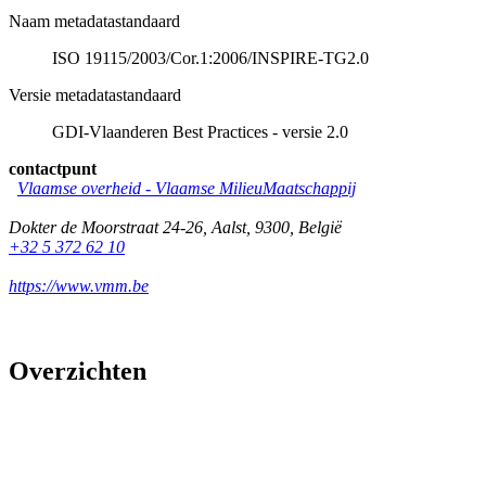
Naam metadatastandaard
ISO 19115/2003/Cor.1:2006/INSPIRE-TG2.0
Versie metadatastandaard
GDI-Vlaanderen Best Practices - versie 2.0
contactpunt
Vlaamse overheid - Vlaamse MilieuMaatschappij
Dokter de Moorstraat 24-26
,
Aalst
,
9300
,
België
+32 5 372 62 10
https://www.vmm.be
Overzichten