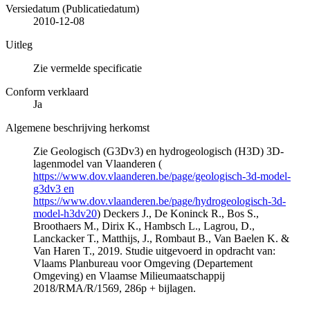
Versiedatum (Publicatiedatum)
2010-12-08
Uitleg
Zie vermelde specificatie
Conform verklaard
Ja
Algemene beschrijving herkomst
Zie Geologisch (G3Dv3) en hydrogeologisch (H3D) 3D-
lagenmodel van Vlaanderen (
https://www.dov.vlaanderen.be/page/geologisch-3d-model-
g3dv3 en
https://www.dov.vlaanderen.be/page/hydrogeologisch-3d-
model-h3dv20
) Deckers J., De Koninck R., Bos S.,
Broothaers M., Dirix K., Hambsch L., Lagrou, D.,
Lanckacker T., Matthijs, J., Rombaut B., Van Baelen K. &
Van Haren T., 2019. Studie uitgevoerd in opdracht van:
Vlaams Planbureau voor Omgeving (Departement
Omgeving) en Vlaamse Milieumaatschappij
2018/RMA/R/1569, 286p + bijlagen.