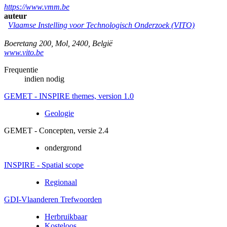
https://www.vmm.be
auteur
Vlaamse Instelling voor Technologisch Onderzoek (VITO)
Boeretang 200
,
Mol
,
2400
,
België
www.vito.be
Frequentie
indien nodig
GEMET - INSPIRE themes, version 1.0
Geologie
GEMET - Concepten, versie 2.4
ondergrond
INSPIRE - Spatial scope
Regionaal
GDI-Vlaanderen Trefwoorden
Herbruikbaar
Kosteloos