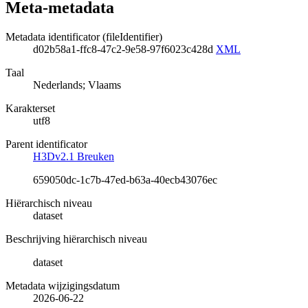
Meta-metadata
Metadata identificator (fileIdentifier)
d02b58a1-ffc8-47c2-9e58-97f6023c428d
XML
Taal
Nederlands; Vlaams
Karakterset
utf8
Parent identificator
H3Dv2.1 Breuken
659050dc-1c7b-47ed-b63a-40ecb43076ec
Hiërarchisch niveau
dataset
Beschrijving hiërarchisch niveau
dataset
Metadata wijzigingsdatum
2026-06-22