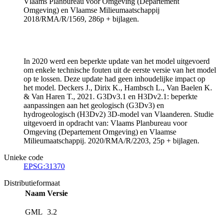
Vlaams Planbureau voor Omgeving (Departement
Omgeving) en Vlaamse Milieumaatschappij
2018/RMA/R/1569, 286p + bijlagen.
In 2020 werd een beperkte update van het model uitgevoerd
om enkele technische fouten uit de eerste versie van het model
op te lossen. Deze update had geen inhoudelijke impact op
het model. Deckers J., Dirix K., Hambsch L., Van Baelen K.
& Van Haren T., 2021. G3Dv3.1 en H3Dv2.1: beperkte
aanpassingen aan het geologisch (G3Dv3) en
hydrogeologisch (H3Dv2) 3D-model van Vlaanderen. Studie
uitgevoerd in opdracht van: Vlaams Planbureau voor
Omgeving (Departement Omgeving) en Vlaamse
Milieumaatschappij. 2020/RMA/R/2203, 25p + bijlagen.
Unieke code
EPSG:31370
Distributieformaat
Naam
Versie
GML
3.2