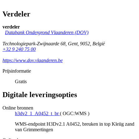
Verdeler
verdeler
Databank Ondergrond Vlaanderen (DOV)
Technologiepark-Zwijnaarde 68
,
Gent
,
9052
,
België
+32 9 240 75 00
https://www.dov.vlaanderen.be
Prijsinformatie
Gratis
Digitale leveringsopties
Online bronnen
h3dv2_1_A0452_t_br
(
OGC:WMS
)
WMS-endpoint H3Dv2.1 A0452, breuken in top Kleiig zand
van Grimmertingen