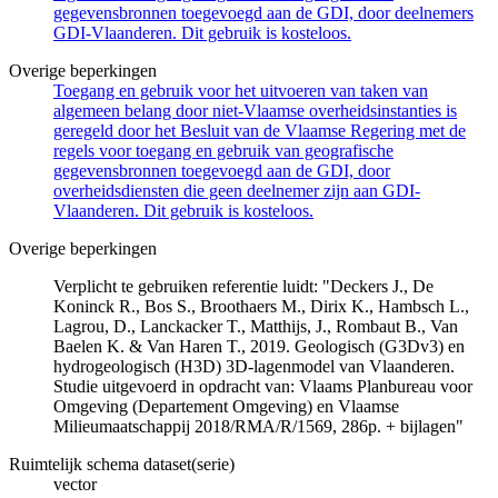
gegevensbronnen toegevoegd aan de GDI, door deelnemers
GDI-Vlaanderen. Dit gebruik is kosteloos.
Overige beperkingen
Toegang en gebruik voor het uitvoeren van taken van
algemeen belang door niet-Vlaamse overheidsinstanties is
geregeld door het Besluit van de Vlaamse Regering met de
regels voor toegang en gebruik van geografische
gegevensbronnen toegevoegd aan de GDI, door
overheidsdiensten die geen deelnemer zijn aan GDI-
Vlaanderen. Dit gebruik is kosteloos.
Overige beperkingen
Verplicht te gebruiken referentie luidt: "Deckers J., De
Koninck R., Bos S., Broothaers M., Dirix K., Hambsch L.,
Lagrou, D., Lanckacker T., Matthijs, J., Rombaut B., Van
Baelen K. & Van Haren T., 2019. Geologisch (G3Dv3) en
hydrogeologisch (H3D) 3D-lagenmodel van Vlaanderen.
Studie uitgevoerd in opdracht van: Vlaams Planbureau voor
Omgeving (Departement Omgeving) en Vlaamse
Milieumaatschappij 2018/RMA/R/1569, 286p. + bijlagen"
Ruimtelijk schema dataset(serie)
vector