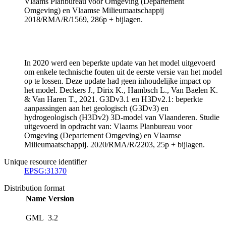
Vlaams Planbureau voor Omgeving (Departement
Omgeving) en Vlaamse Milieumaatschappij
2018/RMA/R/1569, 286p + bijlagen.
In 2020 werd een beperkte update van het model uitgevoerd
om enkele technische fouten uit de eerste versie van het model
op te lossen. Deze update had geen inhoudelijke impact op
het model. Deckers J., Dirix K., Hambsch L., Van Baelen K.
& Van Haren T., 2021. G3Dv3.1 en H3Dv2.1: beperkte
aanpassingen aan het geologisch (G3Dv3) en
hydrogeologisch (H3Dv2) 3D-model van Vlaanderen. Studie
uitgevoerd in opdracht van: Vlaams Planbureau voor
Omgeving (Departement Omgeving) en Vlaamse
Milieumaatschappij. 2020/RMA/R/2203, 25p + bijlagen.
Unique resource identifier
EPSG:31370
Distribution format
Name
Version
GML
3.2