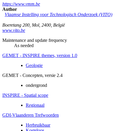
https://www.vmm.be
Author
Vlaamse Instelling voor Technologisch Onderzoek (VITO)
Boeretang 200
,
Mol
,
2400
,
België
www.vito.be
Maintenance and update frequency
As needed
GEMET - INSPIRE themes, version 1.0
Geologie
GEMET - Concepten, versie 2.4
ondergrond
INSPIRE - Spatial scope
Regionaal
GDI-Vlaanderen Trefwoorden
Herbruikbaar
Kosteloos