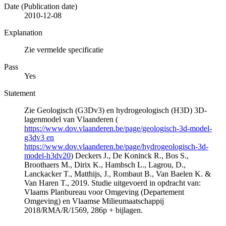
Date (Publication date)
2010-12-08
Explanation
Zie vermelde specificatie
Pass
Yes
Statement
Zie Geologisch (G3Dv3) en hydrogeologisch (H3D) 3D-
lagenmodel van Vlaanderen (
https://www.dov.vlaanderen.be/page/geologisch-3d-model-
g3dv3 en
https://www.dov.vlaanderen.be/page/hydrogeologisch-3d-
model-h3dv20
) Deckers J., De Koninck R., Bos S.,
Broothaers M., Dirix K., Hambsch L., Lagrou, D.,
Lanckacker T., Matthijs, J., Rombaut B., Van Baelen K. &
Van Haren T., 2019. Studie uitgevoerd in opdracht van:
Vlaams Planbureau voor Omgeving (Departement
Omgeving) en Vlaamse Milieumaatschappij
2018/RMA/R/1569, 286p + bijlagen.