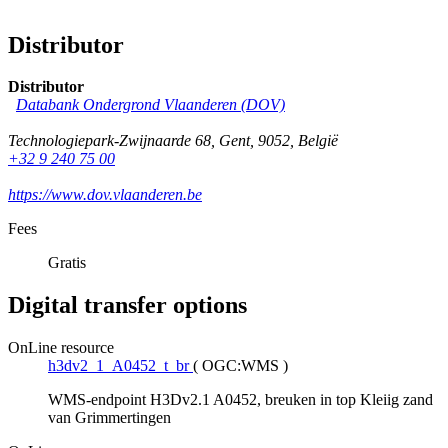
Distributor
Distributor
Databank Ondergrond Vlaanderen (DOV)
Technologiepark-Zwijnaarde 68
,
Gent
,
9052
,
België
+32 9 240 75 00
https://www.dov.vlaanderen.be
Fees
Gratis
Digital transfer options
OnLine resource
h3dv2_1_A0452_t_br
(
OGC:WMS
)
WMS-endpoint H3Dv2.1 A0452, breuken in top Kleiig zand
van Grimmertingen