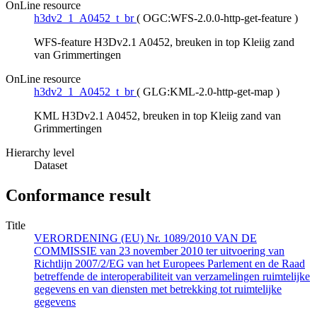
OnLine resource
h3dv2_1_A0452_t_br
(
OGC:WFS-2.0.0-http-get-feature
)
WFS-feature H3Dv2.1 A0452, breuken in top Kleiig zand
van Grimmertingen
OnLine resource
h3dv2_1_A0452_t_br
(
GLG:KML-2.0-http-get-map
)
KML H3Dv2.1 A0452, breuken in top Kleiig zand van
Grimmertingen
Hierarchy level
Dataset
Conformance result
Title
VERORDENING (EU) Nr. 1089/2010 VAN DE
COMMISSIE van 23 november 2010 ter uitvoering van
Richtlijn 2007/2/EG van het Europees Parlement en de Raad
betreffende de interoperabiliteit van verzamelingen ruimtelijke
gegevens en van diensten met betrekking tot ruimtelijke
gegevens