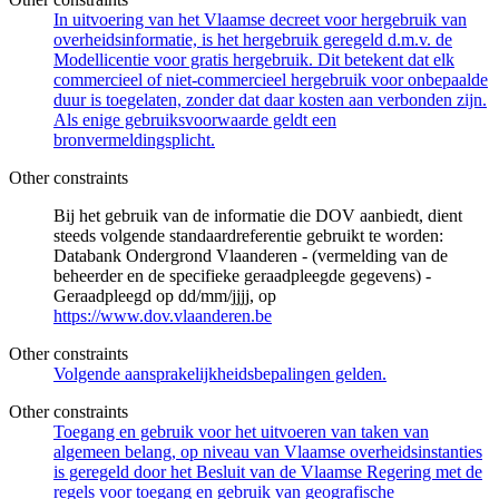
In uitvoering van het Vlaamse decreet voor hergebruik van
overheidsinformatie, is het hergebruik geregeld d.m.v. de
Modellicentie voor gratis hergebruik. Dit betekent dat elk
commercieel of niet-commercieel hergebruik voor onbepaalde
duur is toegelaten, zonder dat daar kosten aan verbonden zijn.
Als enige gebruiksvoorwaarde geldt een
bronvermeldingsplicht.
Other constraints
Bij het gebruik van de informatie die DOV aanbiedt, dient
steeds volgende standaardreferentie gebruikt te worden:
Databank Ondergrond Vlaanderen - (vermelding van de
beheerder en de specifieke geraadpleegde gegevens) -
Geraadpleegd op dd/mm/jjjj, op
https://www.dov.vlaanderen.be
Other constraints
Volgende aansprakelijkheidsbepalingen gelden.
Other constraints
Toegang en gebruik voor het uitvoeren van taken van
algemeen belang, op niveau van Vlaamse overheidsinstanties
is geregeld door het Besluit van de Vlaamse Regering met de
regels voor toegang en gebruik van geografische