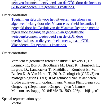
gegevensbronnen toegevoegd aan de GDI, door deelnemers
GDI-Vlaanderen. Dit gebruik is kosteloos.
Other constraints
Toegang en gebruik voor het uitvoeren van taken van
algemeen belang door niet-Vlaamse overheidsinstanties is
geregeld door het Besluit van de Vlaamse Regering met de
regels voor toegang en gebruik van geografische
gegevensbronnen toegevoegd aan de GDI, door
overheidsdiensten die geen deelnemer zijn aan GDI-
Vlaanderen. Dit gebruik is kosteloos.
Other constraints
Verplicht te gebruiken referentie luidt: "Deckers J., De
Koninck R., Bos S., Broothaers M., Dirix K., Hambsch L.,
Lagrou, D., Lanckacker T., Matthijs, J., Rombaut B., Van
Baelen K. & Van Haren T., 2019. Geologisch (G3Dv3) en
hydrogeologisch (H3D) 3D-lagenmodel van Vlaanderen.
Studie uitgevoerd in opdracht van: Vlaams Planbureau voor
Omgeving (Departement Omgeving) en Vlaamse
Milieumaatschappij 2018/RMA/R/1569, 286p. + bijlagen"
Spatial representation type
Vector