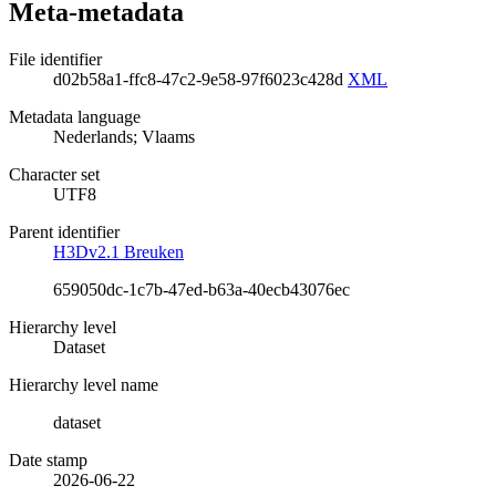
Meta-metadata
File identifier
d02b58a1-ffc8-47c2-9e58-97f6023c428d
XML
Metadata language
Nederlands; Vlaams
Character set
UTF8
Parent identifier
H3Dv2.1 Breuken
659050dc-1c7b-47ed-b63a-40ecb43076ec
Hierarchy level
Dataset
Hierarchy level name
dataset
Date stamp
2026-06-22