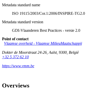
Metadata standard name
ISO 19115/2003/Cor.1:2006/INSPIRE-TG2.0
Metadata standard version
GDI-Vlaanderen Best Practices - versie 2.0
Point of contact
Vlaamse overheid - Vlaamse MilieuMaatschappij
Dokter de Moorstraat 24-26
,
Aalst
,
9300
,
België
+32 5 372 62 10
https://www.vmm.be
Overviews