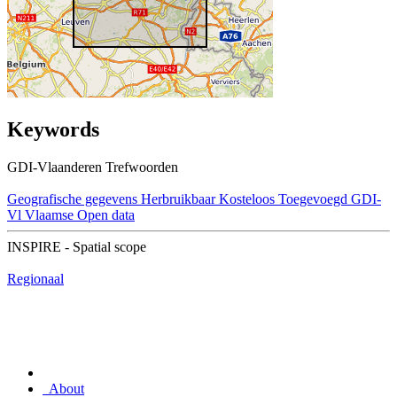
Keywords
GDI-Vlaanderen Trefwoorden
Geografische gegevens
Herbruikbaar
Kosteloos
Toegevoegd GDI-
Vl
Vlaamse Open data
INSPIRE - Spatial scope
Regionaal
About