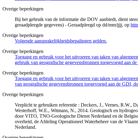
Overige beperkingen
Bij het gebruik van de informatie die DOV aanbiedt, dient ste
geraadpleegde gegevens) - Geraadpleegd op dd/mm/jjjj, op
htt
Overige beperkingen
Volgende aansprakelijkheidsbepalingen gelden.
Overige beperkingen
Toegang en gebruik voor het uitvoeren van taken van algemeen 
gebruik van geografische gegevensbronnen toegevoegd aan de 
Overige beperkingen
Toegang en gebruik voor het uitvoeren van taken van algemeen 
van geografische gegevensbronnen toegevoegd aan de GDI, door
Overige beperkingen
Verplicht te gebruiken referentie : Deckers, J., Vernes, R.W.,
Westerhoff, W.E., Witmans, N., 2014. Geologisch en hydrogeo
door VITO, TNO-Geologische Dienst Nederland en de Belgisc
overheid, de Afdeling Operationeel Waterbeheer van de Vlaa
Nederland.
Overige beperkingen