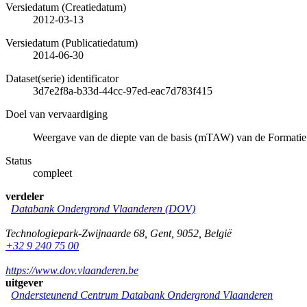
Versiedatum (Creatiedatum)
2012-03-13
Versiedatum (Publicatiedatum)
2014-06-30
Dataset(serie) identificator
3d7e2f8a-b33d-44cc-97ed-eac7d783f415
Doel van vervaardiging
Weergave van de diepte van de basis (mTAW) van de Formatie
Status
compleet
verdeler
Databank Ondergrond Vlaanderen (DOV)
Technologiepark-Zwijnaarde 68
,
Gent
,
9052
,
België
+32 9 240 75 00
https://www.dov.vlaanderen.be
uitgever
Ondersteunend Centrum Databank Ondergrond Vlaanderen