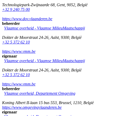
Technologiepark-Zwijnaarde 68
,
Gent
,
9052
,
België
+32 9 240 75 00
https://www.dov.vlaanderen.be
beheerder
Vlaamse overheid - Vlaamse MilieuMaatschappij
Dokter de Moorstraat 24-26
,
Aalst
,
9300
,
België
+32 5 372 62 10
https://www.vmm.be
eigenaar
Vlaamse overheid - Vlaamse MilieuMaatschappij
Dokter de Moorstraat 24-26
,
Aalst
,
9300
,
België
+32 5 372 62 10
https://www.vmm.be
beheerder
Vlaamse overheid, Departement Omgeving
Koning Albert II-laan 15 bus 553
,
Brussel
,
1210
,
België
https://www.omgevingvlaanderen.be
eigenaar