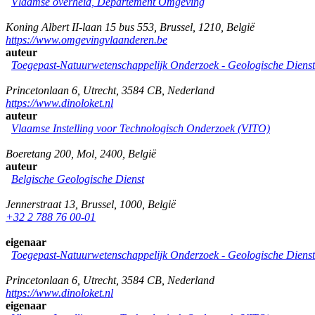
Vlaamse overheid, Departement Omgeving
Koning Albert II-laan 15 bus 553
,
Brussel
,
1210
,
België
https://www.omgevingvlaanderen.be
auteur
Toegepast-Natuurwetenschappelijk Onderzoek - Geologische Diens
Princetonlaan 6
,
Utrecht
,
3584 CB
,
Nederland
https://www.dinoloket.nl
auteur
Vlaamse Instelling voor Technologisch Onderzoek (VITO)
Boeretang 200
,
Mol
,
2400
,
België
auteur
Belgische Geologische Dienst
Jennerstraat 13
,
Brussel
,
1000
,
België
+32 2 788 76 00-01
eigenaar
Toegepast-Natuurwetenschappelijk Onderzoek - Geologische Diens
Princetonlaan 6
,
Utrecht
,
3584 CB
,
Nederland
https://www.dinoloket.nl
eigenaar