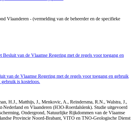
ond Vlaanderen - (vermelding van de beheerder en de specifieke
et Besluit van de Vlaamse Regering met de regels voor toegang en
luit van de Vlaamse Regering met de regels voor toegang en gebruik
gebruik is kosteloos.
n, H.J., Matthijs, J., Menkovic, A., Reindersma, R.N., Walstra, J.,
t-Nederland en Vlaanderen (H3O-Roerdalslenk). Studie uitgevoerd
escherming, Ondergrond, Natuurlijke Rijkdommen van de Vlaamse
erlandse Provincie Noord-Brabant, VITO en TNO-Geologische Dienst