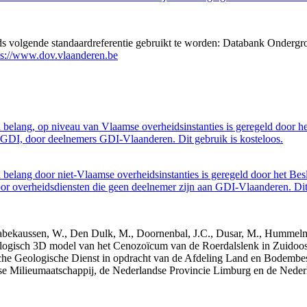
eds volgende standaardreferentie gebruikt te worden: Databank Ondergr
ps://www.dov.vlaanderen.be
belang, op niveau van Vlaamse overheidsinstanties is geregeld door h
GDI, door deelnemers GDI-Vlaanderen. Dit gebruik is kosteloos.
belang door niet-Vlaamse overheidsinstanties is geregeld door het Bes
 overheidsdiensten die geen deelnemer zijn aan GDI-Vlaanderen. Dit 
 Dabekaussen, W., Den Dulk, M., Doornenbal, J.C., Dusar, M., Hummelma
logisch 3D model van het Cenozoïcum van de Roerdalslenk in Zuidoos
he Geologische Dienst in opdracht van de Afdeling Land en Bodemb
mse Milieumaatschappij, de Nederlandse Provincie Limburg en de Ned