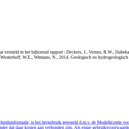
staat vermeld in het bijhorend rapport : Deckers, J., Vernes, R.W., Da
 J., Westerhoff, W.E., Witmans, N., 2014. Geologisch en hydrogeologis
eidsinformatie, is het hergebruik geregeld d.m.v. de Modellicentie voor
nder dat daar kosten aan verbonden zijn. Als enige gebruiksvoorwaarde