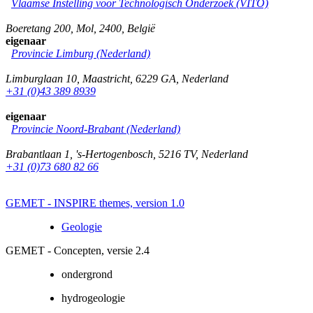
Vlaamse Instelling voor Technologisch Onderzoek (VITO)
Boeretang 200
,
Mol
,
2400
,
België
eigenaar
Provincie Limburg (Nederland)
Limburglaan 10
,
Maastricht
,
6229 GA
,
Nederland
+31 (0)43 389 8939
eigenaar
Provincie Noord-Brabant (Nederland)
Brabantlaan 1
,
's-Hertogenbosch
,
5216 TV
,
Nederland
+31 (0)73 680 82 66
GEMET - INSPIRE themes, version 1.0
Geologie
GEMET - Concepten, versie 2.4
ondergrond
hydrogeologie