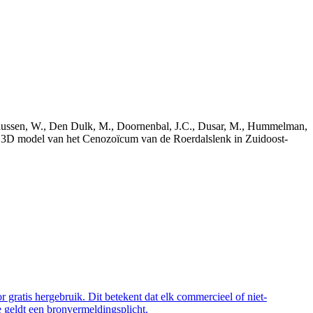
bekaussen, W., Den Dulk, M., Doornenbal, J.C., Dusar, M., Hummelman,
ch 3D model van het Cenozoïcum van de Roerdalslenk in Zuidoost-
 gratis hergebruik. Dit betekent dat elk commercieel of niet-
 geldt een bronvermeldingsplicht.