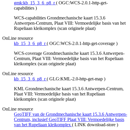
gmk:kb_15_3_6_p8_r
(
OGC:WCS-2.0.1-http-get-
capabilities
)
WCS-capabilities Grondmechanische kaart 15.3.6
Antwerpen-Centrum, Plaat VIII: Vermoedelijke basis van het
Rupeliaan kleikomplex (scan originele plaat)
OnLine resource
kb_15_3_6_p8_r
(
OGC:WCS-2.0.1-http-get-coverage
)
WCS-coverage Grondmechanische kaart 15.3.6 Antwerpen-
Centrum, Plaat VIII: Vermoedelijke basis van het Rupeliaan
kleikomplex (scan originele plaat)
OnLine resource
kb_15_3_6_p8_r
(
GLG:KML-2.0-http-get-map
)
KML Grondmechanische kaart 15.3.6 Antwerpen-Centrum,
Plaat VIII: Vermoedelijke basis van het Rupeliaan
kleikomplex (scan originele plaat)
OnLine resource
GeoTIFF van de Grondmechanische kaart 15.3.6 Antwerpen-
Centrum, inclusief GeoTIFF Plaat VIII: Vermoedelijke basis
van het Rupeliaan kleikomplex
(
LINK download-store
)