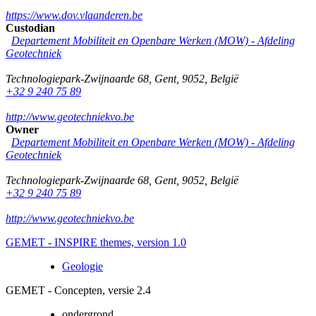
https://www.dov.vlaanderen.be
Custodian
Departement Mobiliteit en Openbare Werken (MOW) - Afdeling
Geotechniek
Technologiepark-Zwijnaarde 68
,
Gent
,
9052
,
België
+32 9 240 75 89
http://www.geotechniekvo.be
Owner
Departement Mobiliteit en Openbare Werken (MOW) - Afdeling
Geotechniek
Technologiepark-Zwijnaarde 68
,
Gent
,
9052
,
België
+32 9 240 75 89
http://www.geotechniekvo.be
GEMET - INSPIRE themes, version 1.0
Geologie
GEMET - Concepten, versie 2.4
ondergrond