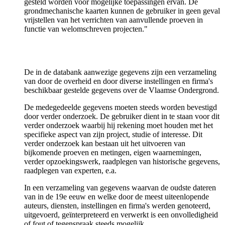
gesteld worden voor mogelijke toepassingen ervan. De
grondmechanische kaarten kunnen de gebruiker in geen geval
vrijstellen van het verrichten van aanvullende proeven in
functie van welomschreven projecten."
De in de databank aanwezige gegevens zijn een verzameling
van door de overheid en door diverse instellingen en firma's
beschikbaar gestelde gegevens over de Vlaamse Ondergrond.
De medegedeelde gegevens moeten steeds worden bevestigd
door verder onderzoek. De gebruiker dient in te staan voor dit
verder onderzoek waarbij hij rekening moet houden met het
specifieke aspect van zijn project, studie of interesse. Dit
verder onderzoek kan bestaan uit het uitvoeren van
bijkomende proeven en metingen, eigen waarnemingen,
verder opzoekingswerk, raadplegen van historische gegevens,
raadplegen van experten, e.a.
In een verzameling van gegevens waarvan de oudste dateren
van in de 19e eeuw en welke door de meest uiteenlopende
auteurs, diensten, instellingen en firma's werden genoteerd,
uitgevoerd, geïnterpreteerd en verwerkt is een onvolledigheid
of fout of tegenspraak steeds mogelijk.