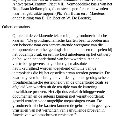
Antwerpen-Centrum, Plaat VIII: Vermoedelijke basis van het
Rupeliaan kleikomplex, dient steeds gerefereerd te worden
naar het gebruikte rapport (Ph. Van Burm en J. Maertens
onder leiding van E. De Beer en W. De Breuck).
Other constraints
Quote uit de verklarende teksten bij de grondmechanische
kaarten: "De grondmechanische kaarten beantwoorden aan
een behoefte naar een samenvattende weergave van die
komponenten van het geologisch milieu die een rol spelen bij
het bodemgebruik en een invloed uitoefenen op het ontwerp,
de bouw en het onderhoud van bouwwerken. Aan de
verstrekte gegevens mag echter geen absolute
nauwkeurigheid worden toegekend omwille van de
interpolaties die bij het opstellen ervan werden gemaakt. De
kaarten geven inlichtingen over de algemene geologische en
grondmechanische gesteldheid van de ondergrond zoals ze
afgeleid kan worden uit de ten tijde van de kartering
beschikbare proeven. Het zijn dus enkel richtinggevende
documenten en de auteurs kunnen niet verantwoordelijk
gesteld worden voor mogelijke toepassingen ervan. De
grondmechanische kaarten kunnen de gebruiker in geen geval
vrijstellen van het verrichten van aanvullende proeven in
functie van welomschreven projecten."