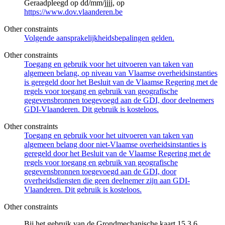
Geraadpleegd op dd/mm/jjjj, op
https://www.dov.vlaanderen.be
Other constraints
Volgende aansprakelijkheidsbepalingen gelden.
Other constraints
Toegang en gebruik voor het uitvoeren van taken van
algemeen belang, op niveau van Vlaamse overheidsinstanties
is geregeld door het Besluit van de Vlaamse Regering met de
regels voor toegang en gebruik van geografische
gegevensbronnen toegevoegd aan de GDI, door deelnemers
GDI-Vlaanderen. Dit gebruik is kosteloos.
Other constraints
Toegang en gebruik voor het uitvoeren van taken van
algemeen belang door niet-Vlaamse overheidsinstanties is
geregeld door het Besluit van de Vlaamse Regering met de
regels voor toegang en gebruik van geografische
gegevensbronnen toegevoegd aan de GDI, door
overheidsdiensten die geen deelnemer zijn aan GDI-
Vlaanderen. Dit gebruik is kosteloos.
Other constraints
Bij het gebruik van de Grondmechanische kaart 15.3.6