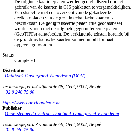
De originele kaarten/platen werden gedigitaliseerd om het
gebruik van de kaarten in GIS pakketten te vergemakkelijken.
Een shapefile met een overzicht van de gekarteerde
deelkaartbladen van de grondmechanische kaarten is
beschikbaar. De gedigitaliseerde platen (file geodatabase)
worden samen met de originele gegeorefereerde platen
(GeoTIFFs) aangeboden. De verklarende teksten horende bij
de grondmechanische kaarten kunnen in pdf formaat
opgevraagd worden.
Status
Completed
Distributor
Databank Ondergrond Vlaanderen (DOV)
Technologiepark-Zwijnaarde 68
,
Gent
,
9052
,
België
+32 9 240 75 00
https://www.dov.vlaanderen.be
Publisher
Ondersteunend Centrum Databank Ondergrond Vlaanderen
Technologiepark-Zwijnaarde 68
,
Gent
,
9052
,
België
+32 9 240 75 00