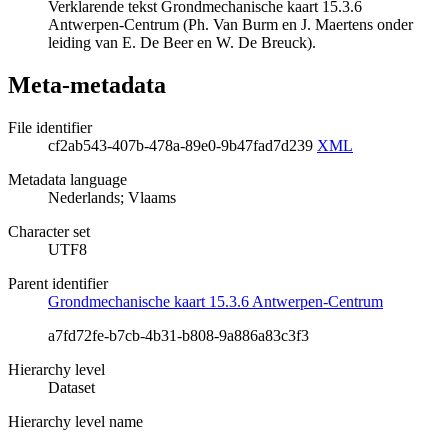
Verklarende tekst Grondmechanische kaart 15.3.6
Antwerpen-Centrum (Ph. Van Burm en J. Maertens onder
leiding van E. De Beer en W. De Breuck).
Meta-metadata
File identifier
cf2ab543-407b-478a-89e0-9b47fad7d239
XML
Metadata language
Nederlands; Vlaams
Character set
UTF8
Parent identifier
Grondmechanische kaart 15.3.6 Antwerpen-Centrum
a7fd72fe-b7cb-4b31-b808-9a886a83c3f3
Hierarchy level
Dataset
Hierarchy level name