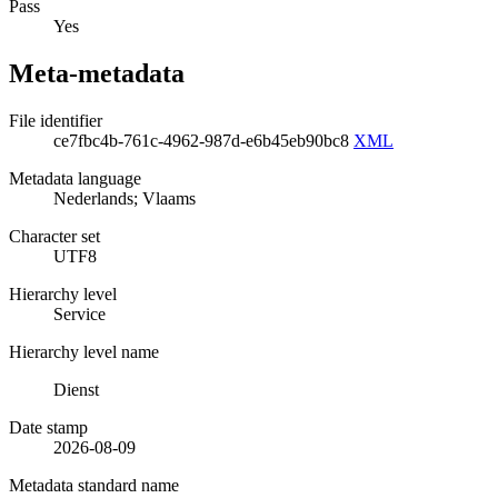
Pass
Yes
Meta-metadata
File identifier
ce7fbc4b-761c-4962-987d-e6b45eb90bc8
XML
Metadata language
Nederlands; Vlaams
Character set
UTF8
Hierarchy level
Service
Hierarchy level name
Dienst
Date stamp
2026-08-09
Metadata standard name