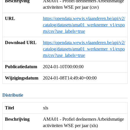
Beschrijving
AMA01 - Profiel deelnemers Arbeidsmatige
activiteiten WSE per jaar (csv)
URL
https://opendata.wewis.vlaanderen.be/api/v2/
catalog/datasets/ama01_werknemer_v1/expo
rts/csv?use_labels=true
Download URL
https://opendata.wewis.vlaanderen.be/api/v2/
catalog/datasets/ama01_werknemer_v1/expo
rts/csv?use_labels=true
Publicatiedatum
2024-01-10T00:00:00
Wijzigingsdatum
2024-01-08T14:49:40+00:00
Distributie
Titel
xls
Beschrijving
AMA01 - Profiel deelnemers Arbeidsmatige
activiteiten WSE per jaar (xls)