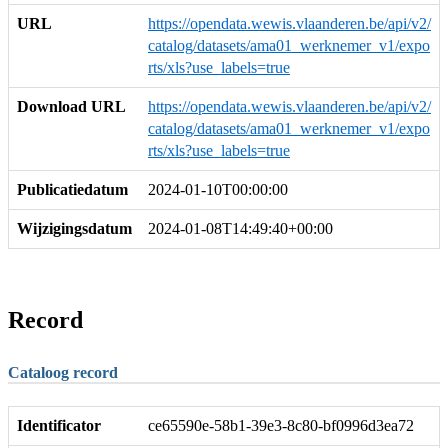
URL
https://opendata.wewis.vlaanderen.be/api/v2/
catalog/datasets/ama01_werknemer_v1/expo
rts/xls?use_labels=true
Download URL
https://opendata.wewis.vlaanderen.be/api/v2/
catalog/datasets/ama01_werknemer_v1/expo
rts/xls?use_labels=true
Publicatiedatum
2024-01-10T00:00:00
Wijzigingsdatum
2024-01-08T14:49:40+00:00
Record
Cataloog record
Identificator
ce65590e-58b1-39e3-8c80-bf0996d3ea72