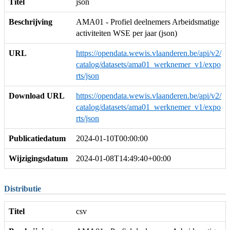
Titel
json
Beschrijving
AMA01 - Profiel deelnemers Arbeidsmatige
activiteiten WSE per jaar (json)
URL
https://opendata.wewis.vlaanderen.be/api/v2/
catalog/datasets/ama01_werknemer_v1/expo
rts/json
Download URL
https://opendata.wewis.vlaanderen.be/api/v2/
catalog/datasets/ama01_werknemer_v1/expo
rts/json
Publicatiedatum
2024-01-10T00:00:00
Wijzigingsdatum
2024-01-08T14:49:40+00:00
Distributie
Titel
csv