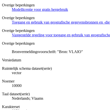
Overige beperkingen
Modellicentie voor gratis hergebruik
Overige beperkingen
Toegang en gebruik van geografische gegevensbronnen en -di
Overige beperkingen
Vastgestelde regeling voor toegang en gebruik van geografisc
Overige beperkingen
Bronvermeldingsvoorschrift: "Bron: VLAIO"
Versiedatum
Ruimtelijk schema dataset(serie)
vector
Noemer
10000
Taal dataset(serie)
Nederlands; Vlaams
Karakterset