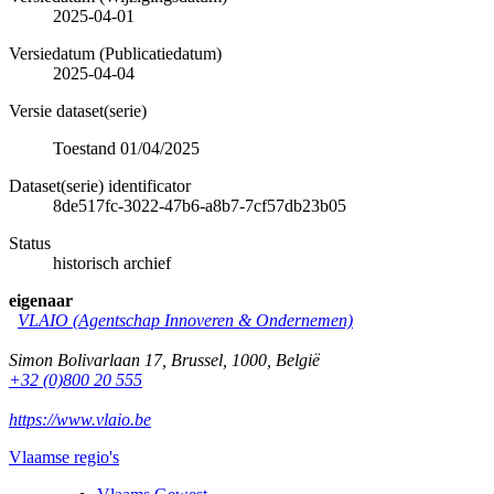
2025-04-01
Versiedatum (Publicatiedatum)
2025-04-04
Versie dataset(serie)
Toestand 01/04/2025
Dataset(serie) identificator
8de517fc-3022-47b6-a8b7-7cf57db23b05
Status
historisch archief
eigenaar
VLAIO (Agentschap Innoveren & Ondernemen)
Simon Bolivarlaan 17
,
Brussel
,
1000
,
België
+32 (0)800 20 555
https://www.vlaio.be
Vlaamse regio's