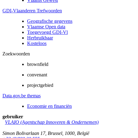
Vlaams Gewest
GDI-Vlaanderen Trefwoorden
Geografische gegevens
Vlaamse Open data
Toegevoegd GDI-Vl
Herbruikbaar
Kosteloos
Zoekwoorden
brownfield
convenant
projectgebied
Data.gov.be themas
Economie en financiën
gebruiker
VLAIO (Agentschap Innoveren & Ondernemen)
Simon Bolivarlaan 17
,
Brussel
,
1000
,
België