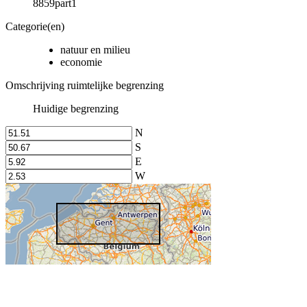
8859part1
Categorie(en)
natuur en milieu
economie
Omschrijving ruimtelijke begrenzing
Huidige begrenzing
N
S
E
W