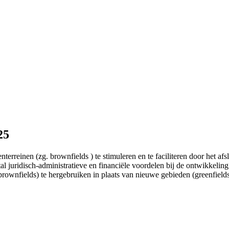
25
rreinen (zg. brownfields ) te stimuleren en te faciliteren door het af
al juridisch-administratieve en financiële voordelen bij de ontwikkeli
rownfields) te hergebruiken in plaats van nieuwe gebieden (greenfields)