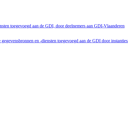
ensten toegevoegd aan de GDI, door deelnemers aan GDI-Vlaanderen
he gegevensbronnen en -diensten toegevoegd aan de GDI door instantie