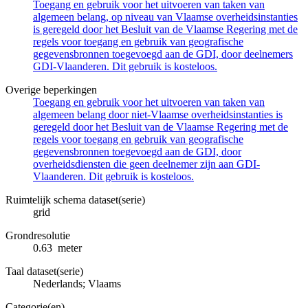
Toegang en gebruik voor het uitvoeren van taken van
algemeen belang, op niveau van Vlaamse overheidsinstanties
is geregeld door het Besluit van de Vlaamse Regering met de
regels voor toegang en gebruik van geografische
gegevensbronnen toegevoegd aan de GDI, door deelnemers
GDI-Vlaanderen. Dit gebruik is kosteloos.
Overige beperkingen
Toegang en gebruik voor het uitvoeren van taken van
algemeen belang door niet-Vlaamse overheidsinstanties is
geregeld door het Besluit van de Vlaamse Regering met de
regels voor toegang en gebruik van geografische
gegevensbronnen toegevoegd aan de GDI, door
overheidsdiensten die geen deelnemer zijn aan GDI-
Vlaanderen. Dit gebruik is kosteloos.
Ruimtelijk schema dataset(serie)
grid
Grondresolutie
0.63 meter
Taal dataset(serie)
Nederlands; Vlaams
Categorie(en)