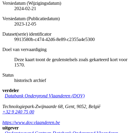
Versiedatum (Wijzigingsdatum)
2024-02-21
Versiedatum (Publicatiedatum)
2023-12-05
Dataset(serie) identificator
9913580b-c474-42d6-8e89-c2355a4e5300
Doel van vervaardiging
Deze kaart toont de geulenstelsels zoals gekarteerd kort voor
1570.
Status
historisch archief
verdeler
Databank Ondergrond Vlaanderen (DOV)
Technologiepark-Zwijnaarde 68
,
Gent
,
9052
,
België
+32 9 240 75 00
https://www.dov.vlaanderen.be
uitgever