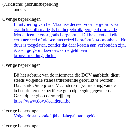
(Juridische) gebruiksbeperking
anders
Overige beperkingen
In uitvoering van het Vlaamse decreet voor hergebruik van
overheidsinformatie, is het hergebruik geregeld d.m.v. de
Modellicentie voor gratis hergebruik. Dit betekent dat elk
commercieel of niet-commercieel hergebruik voor onbepaalde
duur is toegelaten, zonder dat daar kosten aan verbonden zijn.
Als enige gebruiksvoorwaarde geldt een
bronvermeldingsplicht.
Overige beperkingen
Bij het gebruik van de informatie die DOV aanbiedt, dient
steeds volgende standaardreferentie gebruikt te worden:
Databank Ondergrond Vlaanderen - (vermelding van de
beheerder en de specifieke geraadpleegde gegevens) -
Geraadpleegd op dd/mm/jjjj, op
https://www.dov.vlaanderen.be
Overige beperkingen
Volgende aansprakelijkheidsbepalingen gelden.
Overige beperkingen