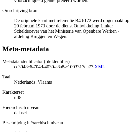
voorzichtigheid geïnterpreteerd worden.
Omschrijving bron
De originele kaart met referentie B4 6172 werd opgemaakt op
20 februari 1973 door de dienst Ontwikkeling Linker
Scheldeoever van het Ministerie van Openbare Werken -
afdeling Bruggen en Wegen.
Meta-metadata
Metadata identificator (fileIdentifier)
ce3948c6-704d-4030-a8a8-c1003317da73
XML
Taal
Nederlands; Vlaams
Karakterset
utf8
Hiërarchisch niveau
dataset
Beschrijving hiërarchisch niveau