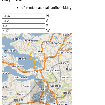
referentie materiaal aardbedekking
N
S
E
W