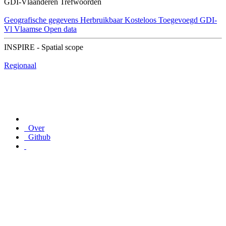
GDI-Vlaanderen Trefwoorden
Geografische gegevens
Herbruikbaar
Kosteloos
Toegevoegd GDI-
Vl
Vlaamse Open data
INSPIRE - Spatial scope
Regionaal
Over
Github