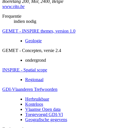
Boeretang 200
,
Mol
,
2400
,
België
www.vito.be
Frequentie
indien nodig
GEMET - INSPIRE themes, version 1.0
Geologie
GEMET - Concepten, versie 2.4
ondergrond
INSPIRE - Spatial scope
Regionaal
GDI-Vlaanderen Trefwoorden
Herbruikbaar
Kosteloos
Vlaamse Open data
Toegevoegd GDI-Vl
Geografische gegevens