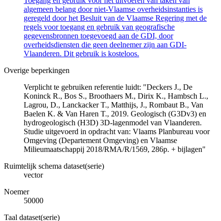
Toegang en gebruik voor het uitvoeren van taken van
algemeen belang door niet-Vlaamse overheidsinstanties is
geregeld door het Besluit van de Vlaamse Regering met de
regels voor toegang en gebruik van geografische
gegevensbronnen toegevoegd aan de GDI, door
overheidsdiensten die geen deelnemer zijn aan GDI-
Vlaanderen. Dit gebruik is kosteloos.
Overige beperkingen
Verplicht te gebruiken referentie luidt: "Deckers J., De
Koninck R., Bos S., Broothaers M., Dirix K., Hambsch L.,
Lagrou, D., Lanckacker T., Matthijs, J., Rombaut B., Van
Baelen K. & Van Haren T., 2019. Geologisch (G3Dv3) en
hydrogeologisch (H3D) 3D-lagenmodel van Vlaanderen.
Studie uitgevoerd in opdracht van: Vlaams Planbureau voor
Omgeving (Departement Omgeving) en Vlaamse
Milieumaatschappij 2018/RMA/R/1569, 286p. + bijlagen"
Ruimtelijk schema dataset(serie)
vector
Noemer
50000
Taal dataset(serie)