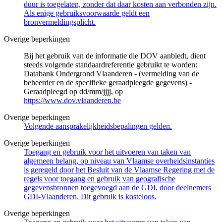
duur is toegelaten, zonder dat daar kosten aan verbonden zijn.
Als enige gebruiksvoorwaarde geldt een
bronvermeldingsplicht.
Overige beperkingen
Bij het gebruik van de informatie die DOV aanbiedt, dient
steeds volgende standaardreferentie gebruikt te worden:
Databank Ondergrond Vlaanderen - (vermelding van de
beheerder en de specifieke geraadpleegde gegevens) -
Geraadpleegd op dd/mm/jjjj, op
https://www.dov.vlaanderen.be
Overige beperkingen
Volgende aansprakelijkheidsbepalingen gelden.
Overige beperkingen
Toegang en gebruik voor het uitvoeren van taken van
algemeen belang, op niveau van Vlaamse overheidsinstanties
is geregeld door het Besluit van de Vlaamse Regering met de
regels voor toegang en gebruik van geografische
gegevensbronnen toegevoegd aan de GDI, door deelnemers
GDI-Vlaanderen. Dit gebruik is kosteloos.
Overige beperkingen