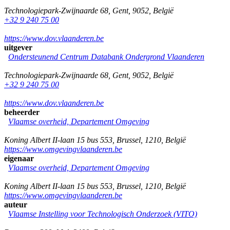
Technologiepark-Zwijnaarde 68
,
Gent
,
9052
,
België
+32 9 240 75 00
https://www.dov.vlaanderen.be
uitgever
Ondersteunend Centrum Databank Ondergrond Vlaanderen
Technologiepark-Zwijnaarde 68
,
Gent
,
9052
,
België
+32 9 240 75 00
https://www.dov.vlaanderen.be
beheerder
Vlaamse overheid, Departement Omgeving
Koning Albert II-laan 15 bus 553
,
Brussel
,
1210
,
België
https://www.omgevingvlaanderen.be
eigenaar
Vlaamse overheid, Departement Omgeving
Koning Albert II-laan 15 bus 553
,
Brussel
,
1210
,
België
https://www.omgevingvlaanderen.be
auteur
Vlaamse Instelling voor Technologisch Onderzoek (VITO)