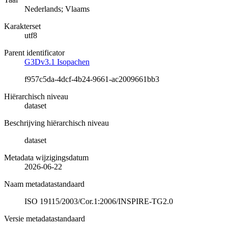
Nederlands; Vlaams
Karakterset
utf8
Parent identificator
G3Dv3.1 Isopachen
f957c5da-4dcf-4b24-9661-ac2009661bb3
Hiërarchisch niveau
dataset
Beschrijving hiërarchisch niveau
dataset
Metadata wijzigingsdatum
2026-06-22
Naam metadatastandaard
ISO 19115/2003/Cor.1:2006/INSPIRE-TG2.0
Versie metadatastandaard