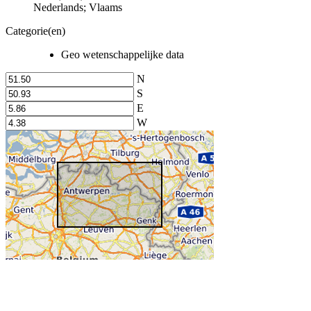
Nederlands; Vlaams
Categorie(en)
Geo wetenschappelijke data
N
S
E
W