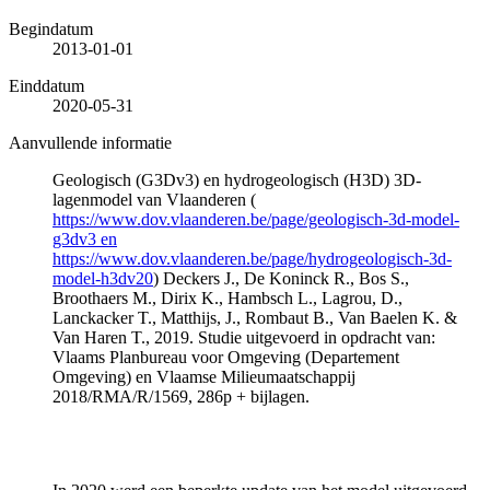
Begindatum
2013-01-01
Einddatum
2020-05-31
Aanvullende informatie
Geologisch (G3Dv3) en hydrogeologisch (H3D) 3D-
lagenmodel van Vlaanderen (
https://www.dov.vlaanderen.be/page/geologisch-3d-model-
g3dv3 en
https://www.dov.vlaanderen.be/page/hydrogeologisch-3d-
model-h3dv20
) Deckers J., De Koninck R., Bos S.,
Broothaers M., Dirix K., Hambsch L., Lagrou, D.,
Lanckacker T., Matthijs, J., Rombaut B., Van Baelen K. &
Van Haren T., 2019. Studie uitgevoerd in opdracht van:
Vlaams Planbureau voor Omgeving (Departement
Omgeving) en Vlaamse Milieumaatschappij
2018/RMA/R/1569, 286p + bijlagen.