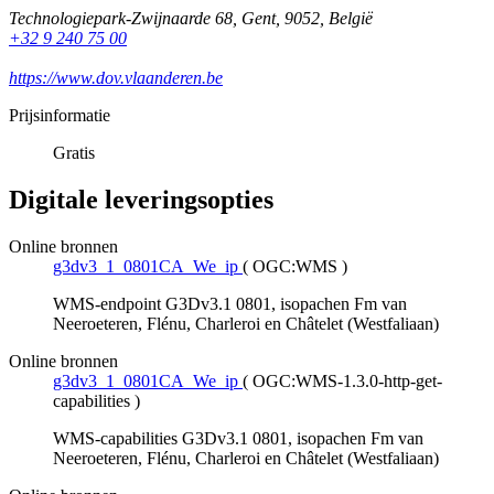
Technologiepark-Zwijnaarde 68
,
Gent
,
9052
,
België
+32 9 240 75 00
https://www.dov.vlaanderen.be
Prijsinformatie
Gratis
Digitale leveringsopties
Online bronnen
g3dv3_1_0801CA_We_ip
(
OGC:WMS
)
WMS-endpoint G3Dv3.1 0801, isopachen Fm van
Neeroeteren, Flénu, Charleroi en Châtelet (Westfaliaan)
Online bronnen
g3dv3_1_0801CA_We_ip
(
OGC:WMS-1.3.0-http-get-
capabilities
)
WMS-capabilities G3Dv3.1 0801, isopachen Fm van
Neeroeteren, Flénu, Charleroi en Châtelet (Westfaliaan)