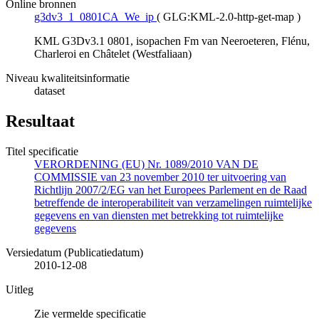
Online bronnen
g3dv3_1_0801CA_We_ip
(
GLG:KML-2.0-http-get-map
)
KML G3Dv3.1 0801, isopachen Fm van Neeroeteren, Flénu,
Charleroi en Châtelet (Westfaliaan)
Niveau kwaliteitsinformatie
dataset
Resultaat
Titel specificatie
VERORDENING (EU) Nr. 1089/2010 VAN DE
COMMISSIE van 23 november 2010 ter uitvoering van
Richtlijn 2007/2/EG van het Europees Parlement en de Raad
betreffende de interoperabiliteit van verzamelingen ruimtelijke
gegevens en van diensten met betrekking tot ruimtelijke
gegevens
Versiedatum (Publicatiedatum)
2010-12-08
Uitleg
Zie vermelde specificatie