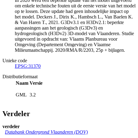
In 2020 werd een beperkte update van het model uitgevoerd
om enkele technische fouten uit de eerste versie van het model
op te lossen. Deze update had geen inhoudelijke impact op
het model. Deckers J., Dirix K., Hambsch L., Van Baelen K.
& Van Haren T., 2021. G3Dv3.1 en H3Dv2.1: beperkte
aanpassingen aan het geologisch (G3Dv3) en
hydrogeologisch (H3Dv2) 3D-model van Vlaanderen. Studie
uitgevoerd in opdracht van: Vlaams Planbureau voor
Omgeving (Departement Omgeving) en Vlaamse
Milieumaatschappij. 2020/RMA/R/2203, 25p + bijlagen.
Unieke code
EPSG:31370
Distributieformaat
Naam
Versie
GML
3.2
Verdeler
verdeler
Databank Ondergrond Vlaanderen (DOV)