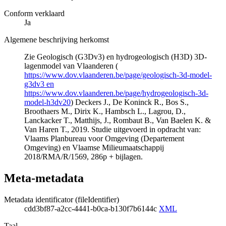
Conform verklaard
Ja
Algemene beschrijving herkomst
Zie Geologisch (G3Dv3) en hydrogeologisch (H3D) 3D-
lagenmodel van Vlaanderen (
https://www.dov.vlaanderen.be/page/geologisch-3d-model-
g3dv3 en
https://www.dov.vlaanderen.be/page/hydrogeologisch-3d-
model-h3dv20
) Deckers J., De Koninck R., Bos S.,
Broothaers M., Dirix K., Hambsch L., Lagrou, D.,
Lanckacker T., Matthijs, J., Rombaut B., Van Baelen K. &
Van Haren T., 2019. Studie uitgevoerd in opdracht van:
Vlaams Planbureau voor Omgeving (Departement
Omgeving) en Vlaamse Milieumaatschappij
2018/RMA/R/1569, 286p + bijlagen.
Meta-metadata
Metadata identificator (fileIdentifier)
cdd3bf87-a2cc-4441-b0ca-b130f7b6144c
XML
Taal