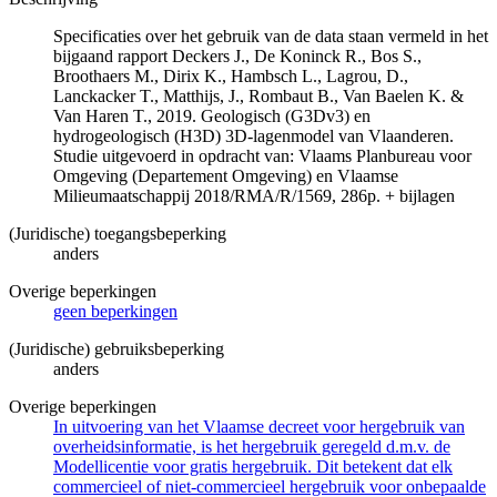
Specificaties over het gebruik van de data staan vermeld in het
bijgaand rapport Deckers J., De Koninck R., Bos S.,
Broothaers M., Dirix K., Hambsch L., Lagrou, D.,
Lanckacker T., Matthijs, J., Rombaut B., Van Baelen K. &
Van Haren T., 2019. Geologisch (G3Dv3) en
hydrogeologisch (H3D) 3D-lagenmodel van Vlaanderen.
Studie uitgevoerd in opdracht van: Vlaams Planbureau voor
Omgeving (Departement Omgeving) en Vlaamse
Milieumaatschappij 2018/RMA/R/1569, 286p. + bijlagen
(Juridische) toegangsbeperking
anders
Overige beperkingen
geen beperkingen
(Juridische) gebruiksbeperking
anders
Overige beperkingen
In uitvoering van het Vlaamse decreet voor hergebruik van
overheidsinformatie, is het hergebruik geregeld d.m.v. de
Modellicentie voor gratis hergebruik. Dit betekent dat elk
commercieel of niet-commercieel hergebruik voor onbepaalde