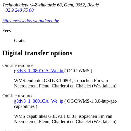
Technologiepark-Zwijnaarde 68
,
Gent
,
9052
,
België
+32 9 240 75 00
https://www.dov.vlaanderen.be
Fees
Gratis
Digital transfer options
OnLine resource
g3dv3_1_0801CA_We_ip
(
OGC:WMS
)
WMS-endpoint G3Dv3.1 0801, isopachen Fm van
Neeroeteren, Flénu, Charleroi en Châtelet (Westfaliaan)
OnLine resource
g3dv3_1_0801CA_We_ip
(
OGC:WMS-1.3.0-http-get-
capabilities
)
WMS-capabilities G3Dv3.1 0801, isopachen Fm van
Neeroeteren, Flénu, Charleroi en Châtelet (Westfaliaan)