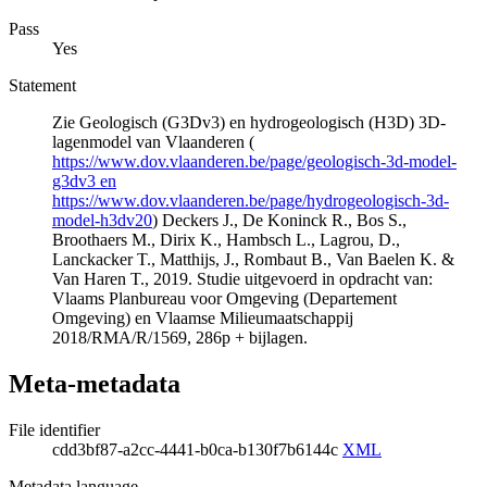
Pass
Yes
Statement
Zie Geologisch (G3Dv3) en hydrogeologisch (H3D) 3D-
lagenmodel van Vlaanderen (
https://www.dov.vlaanderen.be/page/geologisch-3d-model-
g3dv3 en
https://www.dov.vlaanderen.be/page/hydrogeologisch-3d-
model-h3dv20
) Deckers J., De Koninck R., Bos S.,
Broothaers M., Dirix K., Hambsch L., Lagrou, D.,
Lanckacker T., Matthijs, J., Rombaut B., Van Baelen K. &
Van Haren T., 2019. Studie uitgevoerd in opdracht van:
Vlaams Planbureau voor Omgeving (Departement
Omgeving) en Vlaamse Milieumaatschappij
2018/RMA/R/1569, 286p + bijlagen.
Meta-metadata
File identifier
cdd3bf87-a2cc-4441-b0ca-b130f7b6144c
XML
Metadata language