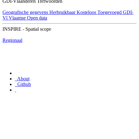
GDI-Vlaanderen Trefwoorden
Geografische gegevens
Herbruikbaar
Kosteloos
Toegevoegd GDI-
Vl
Vlaamse Open data
INSPIRE - Spatial scope
Regionaal
About
Github