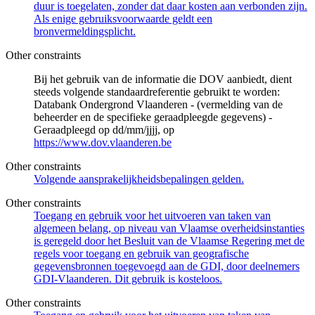
duur is toegelaten, zonder dat daar kosten aan verbonden zijn.
Als enige gebruiksvoorwaarde geldt een
bronvermeldingsplicht.
Other constraints
Bij het gebruik van de informatie die DOV aanbiedt, dient
steeds volgende standaardreferentie gebruikt te worden:
Databank Ondergrond Vlaanderen - (vermelding van de
beheerder en de specifieke geraadpleegde gegevens) -
Geraadpleegd op dd/mm/jjjj, op
https://www.dov.vlaanderen.be
Other constraints
Volgende aansprakelijkheidsbepalingen gelden.
Other constraints
Toegang en gebruik voor het uitvoeren van taken van
algemeen belang, op niveau van Vlaamse overheidsinstanties
is geregeld door het Besluit van de Vlaamse Regering met de
regels voor toegang en gebruik van geografische
gegevensbronnen toegevoegd aan de GDI, door deelnemers
GDI-Vlaanderen. Dit gebruik is kosteloos.
Other constraints