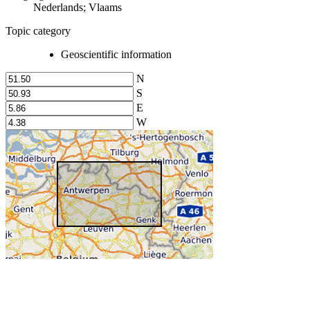
Nederlands; Vlaams
Topic category
Geoscientific information
N
S
E
W