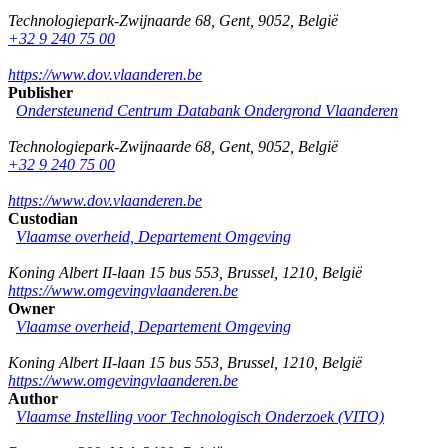
Technologiepark-Zwijnaarde 68
,
Gent
,
9052
,
België
+32 9 240 75 00
https://www.dov.vlaanderen.be
Publisher
Ondersteunend Centrum Databank Ondergrond Vlaanderen
Technologiepark-Zwijnaarde 68
,
Gent
,
9052
,
België
+32 9 240 75 00
https://www.dov.vlaanderen.be
Custodian
Vlaamse overheid, Departement Omgeving
Koning Albert II-laan 15 bus 553
,
Brussel
,
1210
,
België
https://www.omgevingvlaanderen.be
Owner
Vlaamse overheid, Departement Omgeving
Koning Albert II-laan 15 bus 553
,
Brussel
,
1210
,
België
https://www.omgevingvlaanderen.be
Author
Vlaamse Instelling voor Technologisch Onderzoek (VITO)