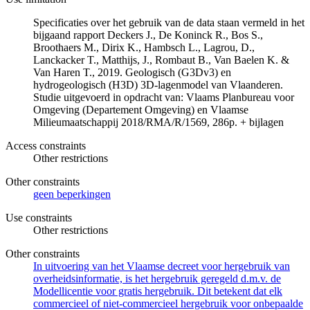
Specificaties over het gebruik van de data staan vermeld in het
bijgaand rapport Deckers J., De Koninck R., Bos S.,
Broothaers M., Dirix K., Hambsch L., Lagrou, D.,
Lanckacker T., Matthijs, J., Rombaut B., Van Baelen K. &
Van Haren T., 2019. Geologisch (G3Dv3) en
hydrogeologisch (H3D) 3D-lagenmodel van Vlaanderen.
Studie uitgevoerd in opdracht van: Vlaams Planbureau voor
Omgeving (Departement Omgeving) en Vlaamse
Milieumaatschappij 2018/RMA/R/1569, 286p. + bijlagen
Access constraints
Other restrictions
Other constraints
geen beperkingen
Use constraints
Other restrictions
Other constraints
In uitvoering van het Vlaamse decreet voor hergebruik van
overheidsinformatie, is het hergebruik geregeld d.m.v. de
Modellicentie voor gratis hergebruik. Dit betekent dat elk
commercieel of niet-commercieel hergebruik voor onbepaalde