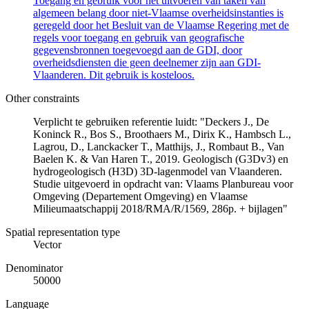
Toegang en gebruik voor het uitvoeren van taken van
algemeen belang door niet-Vlaamse overheidsinstanties is
geregeld door het Besluit van de Vlaamse Regering met de
regels voor toegang en gebruik van geografische
gegevensbronnen toegevoegd aan de GDI, door
overheidsdiensten die geen deelnemer zijn aan GDI-
Vlaanderen. Dit gebruik is kosteloos.
Other constraints
Verplicht te gebruiken referentie luidt: "Deckers J., De
Koninck R., Bos S., Broothaers M., Dirix K., Hambsch L.,
Lagrou, D., Lanckacker T., Matthijs, J., Rombaut B., Van
Baelen K. & Van Haren T., 2019. Geologisch (G3Dv3) en
hydrogeologisch (H3D) 3D-lagenmodel van Vlaanderen.
Studie uitgevoerd in opdracht van: Vlaams Planbureau voor
Omgeving (Departement Omgeving) en Vlaamse
Milieumaatschappij 2018/RMA/R/1569, 286p. + bijlagen"
Spatial representation type
Vector
Denominator
50000
Language