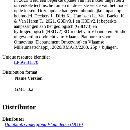
In 2020 werd een beperkte update van het model uitgevoerd
om enkele technische fouten uit de eerste versie van het model
op te lossen. Deze update had geen inhoudelijke impact op
het model. Deckers J., Dirix K., Hambsch L., Van Baelen K.
& Van Haren T., 2021. G3Dv3.1 en H3Dv2.1: beperkte
aanpassingen aan het geologisch (G3Dv3) en
hydrogeologisch (H3Dv2) 3D-model van Vlaanderen. Studie
uitgevoerd in opdracht van: Vlaams Planbureau voor
Omgeving (Departement Omgeving) en Vlaamse
Milieumaatschappij. 2020/RMA/R/2203, 25p + bijlagen.
Unique resource identifier
EPSG:31370
Distribution format
Name
Version
GML
3.2
Distributor
Distributor
Databank Ondergrond Vlaanderen (DOV)