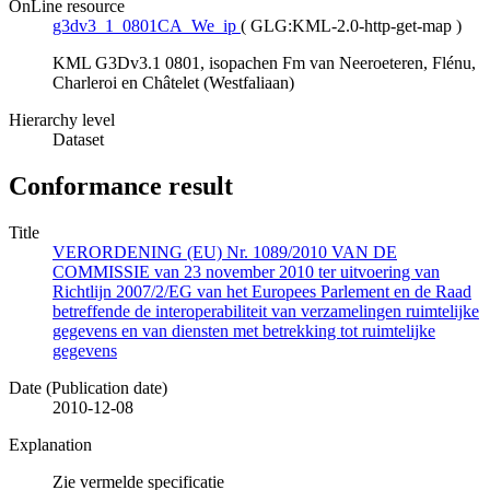
OnLine resource
g3dv3_1_0801CA_We_ip
(
GLG:KML-2.0-http-get-map
)
KML G3Dv3.1 0801, isopachen Fm van Neeroeteren, Flénu,
Charleroi en Châtelet (Westfaliaan)
Hierarchy level
Dataset
Conformance result
Title
VERORDENING (EU) Nr. 1089/2010 VAN DE
COMMISSIE van 23 november 2010 ter uitvoering van
Richtlijn 2007/2/EG van het Europees Parlement en de Raad
betreffende de interoperabiliteit van verzamelingen ruimtelijke
gegevens en van diensten met betrekking tot ruimtelijke
gegevens
Date (Publication date)
2010-12-08
Explanation
Zie vermelde specificatie