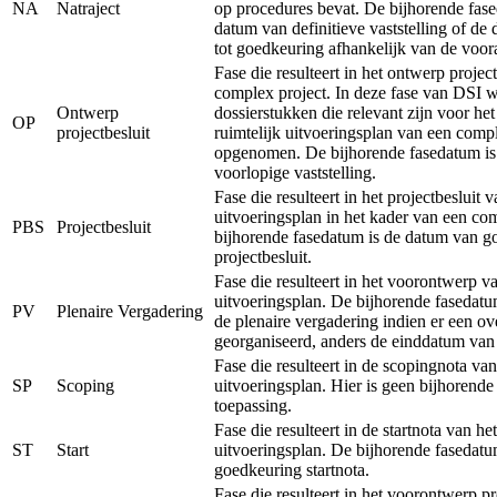
NA
Natraject
op procedures bevat. De bijhorende fase
datum van definitieve vaststelling of de
tot goedkeuring afhankelijk van de voor
Fase die resulteert in het ontwerp projec
complex project. In deze fase van DSI 
Ontwerp
dossierstukken die relevant zijn voor he
OP
projectbesluit
ruimtelijk uitvoeringsplan van een comp
opgenomen. De bijhorende fasedatum is
voorlopige vaststelling.
Fase die resulteert in het projectbesluit v
uitvoeringsplan in het kader van een co
PBS
Projectbesluit
bijhorende fasedatum is de datum van g
projectbesluit.
Fase die resulteert in het voorontwerp va
uitvoeringsplan. De bijhorende fasedatu
PV
Plenaire Vergadering
de plenaire vergadering indien er een ov
georganiseerd, anders de einddatum van
Fase die resulteert in de scopingnota van
SP
Scoping
uitvoeringsplan. Hier is geen bijhorend
toepassing.
Fase die resulteert in de startnota van het
ST
Start
uitvoeringsplan. De bijhorende fasedatu
goedkeuring startnota.
Fase die resulteert in het voorontwerp pr