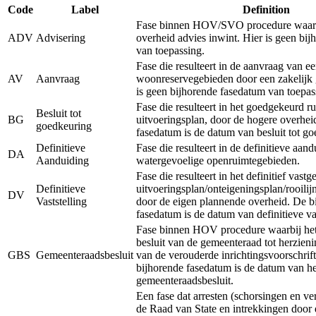
Code
Label
Definition
Fase binnen HOV/SVO procedure waarb
ADV
Advisering
overheid advies inwint. Hier is geen bi
van toepassing.
Fase die resulteert in de aanvraag van e
AV
Aanvraag
woonreservegebieden door een zakelijk 
is geen bijhorende fasedatum van toepas
Fase die resulteert in het goedgekeurd ru
Besluit tot
BG
uitvoeringsplan, door de hogere overhei
goedkeuring
fasedatum is de datum van besluit tot g
Definitieve
Fase die resulteert in de definitieve aan
DA
Aanduiding
watergevoelige openruimtegebieden.
Fase die resulteert in het definitief vastg
Definitieve
uitvoeringsplan/onteigeningsplan/rooilij
DV
Vaststelling
door de eigen plannende overheid. De b
fasedatum is de datum van definitieve vas
Fase binnen HOV procedure waarbij het 
besluit van de gemeenteraad tot herzieni
GBS
Gemeenteraadsbesluit
van de verouderde inrichtingsvoorschrift
bijhorende fasedatum is de datum van he
gemeenteraadsbesluit.
Een fase dat arresten (schorsingen en ve
de Raad van State en intrekkingen door 