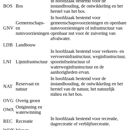
In hoofdzaak bestemd voor de
BOS
Bos
instandhouding, de ontwikkeling en het
herstel van het bos.
In hoofdzaak bestemd voor
Gemeenschaps-
gemeenschapsvoorzieningen en openbare
GNV
en
nutsvoorzieningen of infrastructuur van
nutsvoorzieningen
openbaar nut voor de zuivering van
afvalwater.
LDB
Landbouw
In hoofdzaak bestemd voor verkeers- en
vervoersinfrastructuur, weginfrastructuur,
LNI
Lijninfrastructuur
spoorinfrastructuur of
waterweginfrastructuur en de
aanhorigheden ervan.
In hoofdzaak bestemd voor de
Reservaat en
instandhouding, de ontwikkeling en het
NAT
natuur
herstel van de natuur, het natuurlijk
milieu en het bos.
OVG
Overig groen
Ontginning en
OWA
waterwinning
In hoofdzaak bestemd voor recreatie,
REC
Recreatie
dagrecreatie of verblijfsrecreatie.