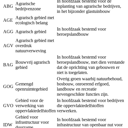
In hoofdzaak bestemd voor de
Agrarische
ABG
inplanting van agrarische bedrijven,
bedrijvenzone
in het bijzonder glastuinbouw
Agrarisch gebied met
AGE
ecologisch belang
In hoofdzaak bestemd voor
AGG
Agrarisch gebied
beroepslandbouw
Agrarisch gebied met
AGV
overdruk
natuurverweving
In hoofdzaak bestemd voor
Bouwvrij agrarisch
beroepslandbouw, met dien verstande
BAG
gebied
dat de oprichting van gebouwen er
niet is toegelaten.
Overig groen waarbij natuurbehoud,
Gemengd
bosbouw, onroerend erfgoed,
GOG
openruimtegebied
landbouw en recreatie
nevengeschikte functies zijn.
Gebied voor de
In hoofdzaak bestemd voor bedrijven
GVO
verwerking van
die oppervlaktedelfstoffen
oppervlaktedelfstoffen
verwerken.
Gebied voor
In hoofdzaak bestemd voor
infrastructuur voor
IDW
infrastructuur van openbaar nut voor
duurzame