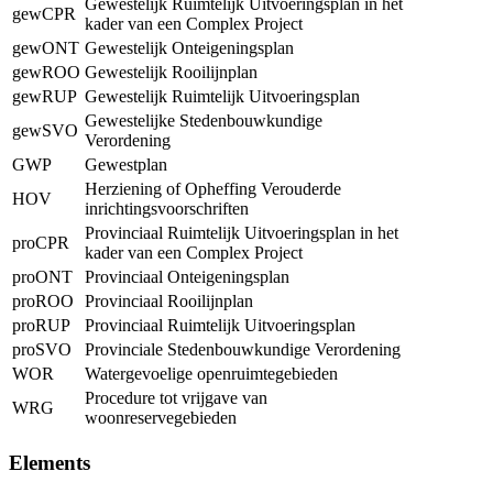
Gewestelijk Ruimtelijk Uitvoeringsplan in het
gewCPR
kader van een Complex Project
gewONT
Gewestelijk Onteigeningsplan
gewROO
Gewestelijk Rooilijnplan
gewRUP
Gewestelijk Ruimtelijk Uitvoeringsplan
Gewestelijke Stedenbouwkundige
gewSVO
Verordening
GWP
Gewestplan
Herziening of Opheffing Verouderde
HOV
inrichtingsvoorschriften
Provinciaal Ruimtelijk Uitvoeringsplan in het
proCPR
kader van een Complex Project
proONT
Provinciaal Onteigeningsplan
proROO
Provinciaal Rooilijnplan
proRUP
Provinciaal Ruimtelijk Uitvoeringsplan
proSVO
Provinciale Stedenbouwkundige Verordening
WOR
Watergevoelige openruimtegebieden
Procedure tot vrijgave van
WRG
woonreservegebieden
Elements