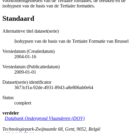
voorkomensgebieden van de Tertiaire formaties, de breuken en de
isohypsen van de basis van de Tertiaire formaties.
Standaard
Alternatieve titel dataset(serie)
Isohypsen van de basis van de Tertiaire Formatie van Brussel
Versiedatum (Creatiedatum)
2004-01-16
Versiedatum (Publicatiedatum)
2009-01-01
Dataset(serie) identificator
3673cf1a-92de-4931-8943-a8e806ab0e64
Status
compleet
verdeler
Databank Ondergrond Vlaanderen (DOV)
Technologiepark-Zwijnaarde 68
,
Gent
,
9052
,
België