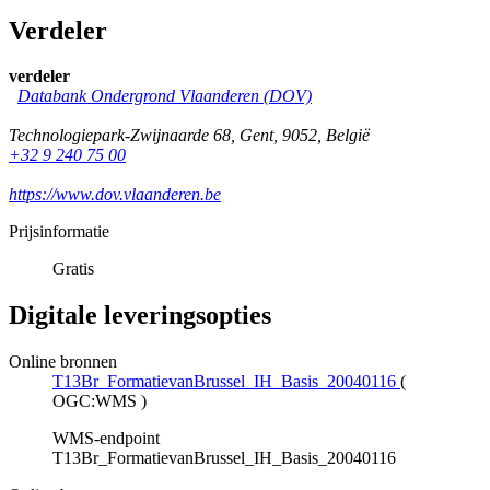
Verdeler
verdeler
Databank Ondergrond Vlaanderen (DOV)
Technologiepark-Zwijnaarde 68
,
Gent
,
9052
,
België
+32 9 240 75 00
https://www.dov.vlaanderen.be
Prijsinformatie
Gratis
Digitale leveringsopties
Online bronnen
T13Br_FormatievanBrussel_IH_Basis_20040116
(
OGC:WMS
)
WMS-endpoint
T13Br_FormatievanBrussel_IH_Basis_20040116