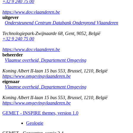
+32 9 240 75 00
https://www.dov.vlaanderen.be
uitgever
Ondersteunend Centrum Databank Ondergrond Vlaanderen
Technologiepark-Zwijnaarde 68
,
Gent
,
9052
,
België
+32 9 240 75 00
https://www.dov.vlaanderen.be
beheerder
Vlaamse overheid, Departement Omgeving
Koning Albert II-laan 15 bus 553
,
Brussel
,
1210
,
België
https://www.omgevingvlaanderen.be
eigenaar
Vlaamse overheid, Departement Omgeving
Koning Albert II-laan 15 bus 553
,
Brussel
,
1210
,
België
https://www.omgevingvlaanderen.be
GEMET - INSPIRE themes, version 1.0
Geologie