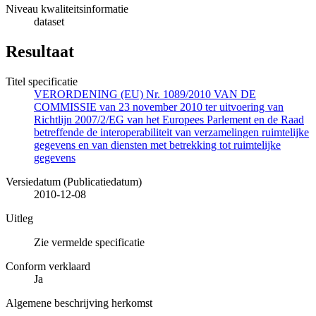
Niveau kwaliteitsinformatie
dataset
Resultaat
Titel specificatie
VERORDENING (EU) Nr. 1089/2010 VAN DE
COMMISSIE van 23 november 2010 ter uitvoering van
Richtlijn 2007/2/EG van het Europees Parlement en de Raad
betreffende de interoperabiliteit van verzamelingen ruimtelijke
gegevens en van diensten met betrekking tot ruimtelijke
gegevens
Versiedatum (Publicatiedatum)
2010-12-08
Uitleg
Zie vermelde specificatie
Conform verklaard
Ja
Algemene beschrijving herkomst