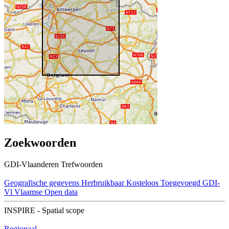
Zoekwoorden
GDI-Vlaanderen Trefwoorden
Geografische gegevens
Herbruikbaar
Kosteloos
Toegevoegd GDI-
Vl
Vlaamse Open data
INSPIRE - Spatial scope
Regionaal