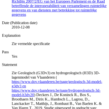
Richtlijn 2007/2/EG van het Europees Parlement en de Raad
betreffende de interoperabiliteit van verzamelingen ruimtelijke
gegevens en van diensten met betrekking tot ruimtelijke
gegevens
Date (Publication date)
2010-12-08
Explanation
Zie vermelde specificatie
Pass
Yes
Statement
Zie Geologisch (G3Dv3) en hydrogeologisch (H3D) 3D-
lagenmodel van Vlaanderen (
https://www.dov.vlaanderen.be/page/geologisch-3d-model-
g3dv3 en
https://www.dov.vlaanderen.be/page/hydrogeologisch-3d-
model-h3dv20
) Deckers J., De Koninck R., Bos S.,
Broothaers M., Dirix K., Hambsch L., Lagrou, D.,
Lanckacker T., Matthijs, J., Rombaut B., Van Baelen K. &
Van Haren T., 2019. Studie uitgevoerd in opdracht van: