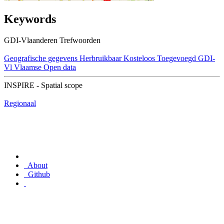
Keywords
GDI-Vlaanderen Trefwoorden
Geografische gegevens
Herbruikbaar
Kosteloos
Toegevoegd GDI-
Vl
Vlaamse Open data
INSPIRE - Spatial scope
Regionaal
About
Github