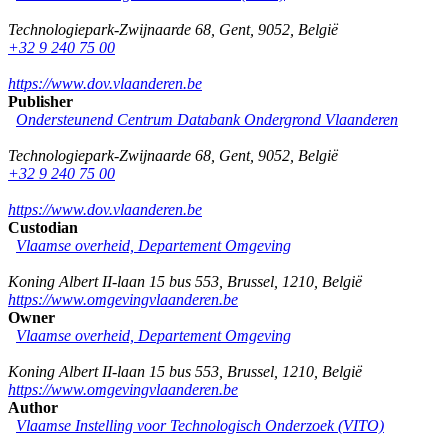
Technologiepark-Zwijnaarde 68
,
Gent
,
9052
,
België
+32 9 240 75 00
https://www.dov.vlaanderen.be
Publisher
Ondersteunend Centrum Databank Ondergrond Vlaanderen
Technologiepark-Zwijnaarde 68
,
Gent
,
9052
,
België
+32 9 240 75 00
https://www.dov.vlaanderen.be
Custodian
Vlaamse overheid, Departement Omgeving
Koning Albert II-laan 15 bus 553
,
Brussel
,
1210
,
België
https://www.omgevingvlaanderen.be
Owner
Vlaamse overheid, Departement Omgeving
Koning Albert II-laan 15 bus 553
,
Brussel
,
1210
,
België
https://www.omgevingvlaanderen.be
Author
Vlaamse Instelling voor Technologisch Onderzoek (VITO)