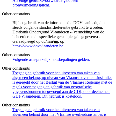
Als enige gebruiksvoorwaarde geldt een
bronvermeldingsplicht.
Other constraints
Bij het gebruik van de informatie die DOV aanbiedt, dient
steeds volgende standaardreferentie gebruikt te worden:
Databank Ondergrond Vlaanderen - (vermelding van de
beheerder en de specifieke geraadpleegde gegevens) -
Geraadpleegd op dd/mm/jjjj, op
https://www.dov.vlaanderen.be
Other constraints
Volgende aansprakelijkheidsbepalingen gelden.
Other constraints
Toegang en gebruik voor het uitvoeren van taken van
algemeen belang, op niveau van Vlaamse overheidsinstanties
is geregeld door het Besluit van de Vlaamse Regering met de
regels voor toegang en gebruik van geografische
gegevensbronnen toegevoegd aan de GDI, door deelnemers
GDI-Vlaanderen. Dit gebruik is kosteloos.
Other constraints
Toegang en gebruik voor het uitvoeren van taken van
algemeen belang door niet-Vlaamse overheidsinstanties is