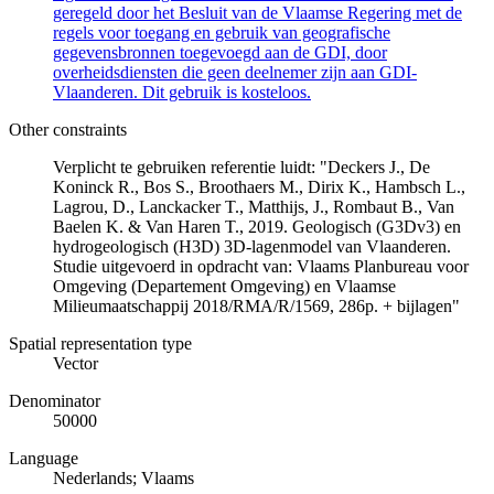
geregeld door het Besluit van de Vlaamse Regering met de
regels voor toegang en gebruik van geografische
gegevensbronnen toegevoegd aan de GDI, door
overheidsdiensten die geen deelnemer zijn aan GDI-
Vlaanderen. Dit gebruik is kosteloos.
Other constraints
Verplicht te gebruiken referentie luidt: "Deckers J., De
Koninck R., Bos S., Broothaers M., Dirix K., Hambsch L.,
Lagrou, D., Lanckacker T., Matthijs, J., Rombaut B., Van
Baelen K. & Van Haren T., 2019. Geologisch (G3Dv3) en
hydrogeologisch (H3D) 3D-lagenmodel van Vlaanderen.
Studie uitgevoerd in opdracht van: Vlaams Planbureau voor
Omgeving (Departement Omgeving) en Vlaamse
Milieumaatschappij 2018/RMA/R/1569, 286p. + bijlagen"
Spatial representation type
Vector
Denominator
50000
Language
Nederlands; Vlaams