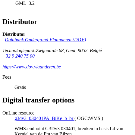
GML
3.2
Distributor
Distributor
Databank Ondergrond Vlaanderen (DOV)
Technologiepark-Zwijnaarde 68
,
Gent
,
9052
,
België
+32 9 240 75 00
https://www.dov.vlaanderen.be
Fees
Gratis
Digital transfer options
OnLine resource
g3dv3_030401PA_BiKe_b_br
(
OGC:WMS
)
WMS-endpoint G3Dv3 030401, breuken in basis Ld van
Kerniel van de Fm van Bilzen