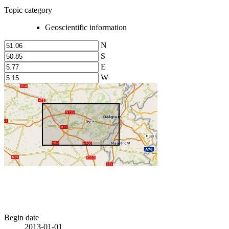
Topic category
Geoscientific information
N
S
E
W
Begin date
2013-01-01