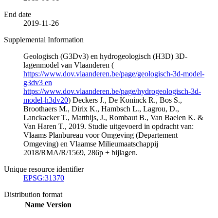
End date
2019-11-26
Supplemental Information
Geologisch (G3Dv3) en hydrogeologisch (H3D) 3D-
lagenmodel van Vlaanderen (
https://www.dov.vlaanderen.be/page/geologisch-3d-model-
g3dv3 en
https://www.dov.vlaanderen.be/page/hydrogeologisch-3d-
model-h3dv20
) Deckers J., De Koninck R., Bos S.,
Broothaers M., Dirix K., Hambsch L., Lagrou, D.,
Lanckacker T., Matthijs, J., Rombaut B., Van Baelen K. &
Van Haren T., 2019. Studie uitgevoerd in opdracht van:
Vlaams Planbureau voor Omgeving (Departement
Omgeving) en Vlaamse Milieumaatschappij
2018/RMA/R/1569, 286p + bijlagen.
Unique resource identifier
EPSG:31370
Distribution format
Name
Version