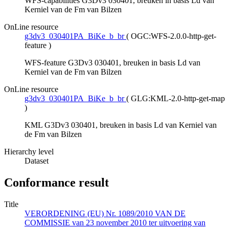
WFS-capabilities G3Dv3 030401, breuken in basis Ld van
Kerniel van de Fm van Bilzen
OnLine resource
g3dv3_030401PA_BiKe_b_br
(
OGC:WFS-2.0.0-http-get-
feature
)
WFS-feature G3Dv3 030401, breuken in basis Ld van
Kerniel van de Fm van Bilzen
OnLine resource
g3dv3_030401PA_BiKe_b_br
(
GLG:KML-2.0-http-get-map
)
KML G3Dv3 030401, breuken in basis Ld van Kerniel van
de Fm van Bilzen
Hierarchy level
Dataset
Conformance result
Title
VERORDENING (EU) Nr. 1089/2010 VAN DE
COMMISSIE van 23 november 2010 ter uitvoering van