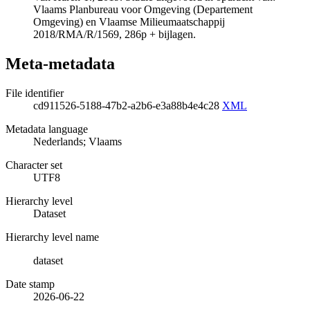
Vlaams Planbureau voor Omgeving (Departement
Omgeving) en Vlaamse Milieumaatschappij
2018/RMA/R/1569, 286p + bijlagen.
Meta-metadata
File identifier
cd911526-5188-47b2-a2b6-e3a88b4e4c28
XML
Metadata language
Nederlands; Vlaams
Character set
UTF8
Hierarchy level
Dataset
Hierarchy level name
dataset
Date stamp
2026-06-22