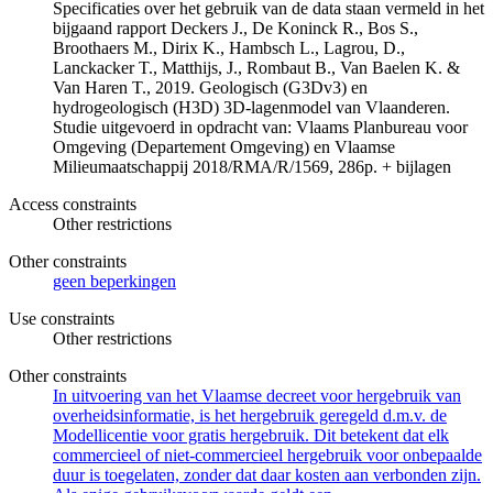
Specificaties over het gebruik van de data staan vermeld in het
bijgaand rapport Deckers J., De Koninck R., Bos S.,
Broothaers M., Dirix K., Hambsch L., Lagrou, D.,
Lanckacker T., Matthijs, J., Rombaut B., Van Baelen K. &
Van Haren T., 2019. Geologisch (G3Dv3) en
hydrogeologisch (H3D) 3D-lagenmodel van Vlaanderen.
Studie uitgevoerd in opdracht van: Vlaams Planbureau voor
Omgeving (Departement Omgeving) en Vlaamse
Milieumaatschappij 2018/RMA/R/1569, 286p. + bijlagen
Access constraints
Other restrictions
Other constraints
geen beperkingen
Use constraints
Other restrictions
Other constraints
In uitvoering van het Vlaamse decreet voor hergebruik van
overheidsinformatie, is het hergebruik geregeld d.m.v. de
Modellicentie voor gratis hergebruik. Dit betekent dat elk
commercieel of niet-commercieel hergebruik voor onbepaalde
duur is toegelaten, zonder dat daar kosten aan verbonden zijn.