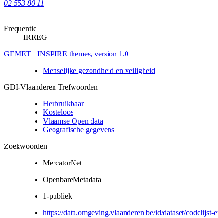
02 553 80 11
Frequentie
IRREG
GEMET - INSPIRE themes, version 1.0
Menselijke gezondheid en veiligheid
GDI-Vlaanderen Trefwoorden
Herbruikbaar
Kosteloos
Vlaamse Open data
Geografische gegevens
Zoekwoorden
MercatorNet
OpenbareMetadata
1-publiek
https://data.omgeving.vlaanderen.be/id/dataset/codelijst-