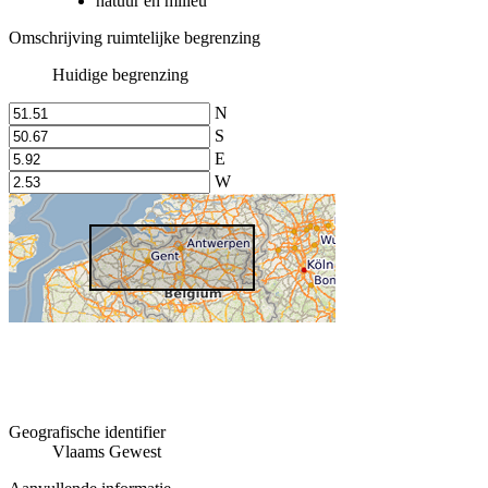
natuur en milieu
Omschrijving ruimtelijke begrenzing
Huidige begrenzing
N
S
E
W
Geografische identifier
Vlaams Gewest