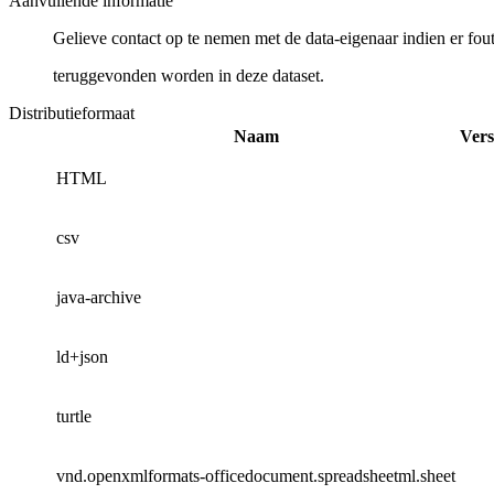
Aanvullende informatie
Gelieve contact op te nemen met de data-eigenaar indien er fou
teruggevonden worden in deze dataset.
Distributieformaat
Naam
Vers
HTML
csv
java-archive
ld+json
turtle
vnd.openxmlformats-officedocument.spreadsheetml.sheet