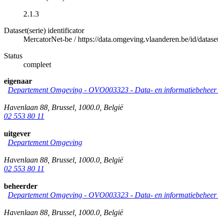
2.1.3
Dataset(serie) identificator
MercatorNet-be
/
https://data.omgeving.vlaanderen.be/id/dataset
Status
compleet
eigenaar
Departement Omgeving - OVO003323 - Data- en informatiebeheer &
Havenlaan 88
,
Brussel
,
1000.0
,
België
02 553 80 11
uitgever
Departement Omgeving
Havenlaan 88
,
Brussel
,
1000.0
,
België
02 553 80 11
beheerder
Departement Omgeving - OVO003323 - Data- en informatiebeheer &
Havenlaan 88
,
Brussel
,
1000.0
,
België