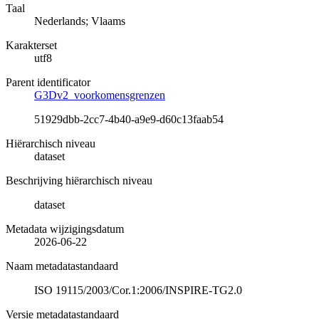
Taal
Nederlands; Vlaams
Karakterset
utf8
Parent identificator
G3Dv2_voorkomensgrenzen
51929dbb-2cc7-4b40-a9e9-d60c13faab54
Hiërarchisch niveau
dataset
Beschrijving hiërarchisch niveau
dataset
Metadata wijzigingsdatum
2026-06-22
Naam metadatastandaard
ISO 19115/2003/Cor.1:2006/INSPIRE-TG2.0
Versie metadatastandaard