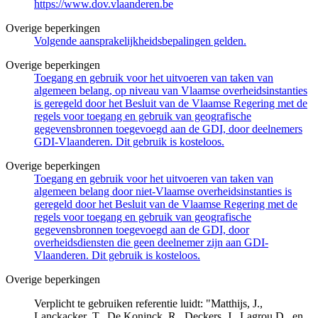
https://www.dov.vlaanderen.be
Overige beperkingen
Volgende aansprakelijkheidsbepalingen gelden.
Overige beperkingen
Toegang en gebruik voor het uitvoeren van taken van
algemeen belang, op niveau van Vlaamse overheidsinstanties
is geregeld door het Besluit van de Vlaamse Regering met de
regels voor toegang en gebruik van geografische
gegevensbronnen toegevoegd aan de GDI, door deelnemers
GDI-Vlaanderen. Dit gebruik is kosteloos.
Overige beperkingen
Toegang en gebruik voor het uitvoeren van taken van
algemeen belang door niet-Vlaamse overheidsinstanties is
geregeld door het Besluit van de Vlaamse Regering met de
regels voor toegang en gebruik van geografische
gegevensbronnen toegevoegd aan de GDI, door
overheidsdiensten die geen deelnemer zijn aan GDI-
Vlaanderen. Dit gebruik is kosteloos.
Overige beperkingen
Verplicht te gebruiken referentie luidt: "Matthijs, J.,
Lanckacker ,T., De Koninck, R., Deckers, J., Lagrou D., en