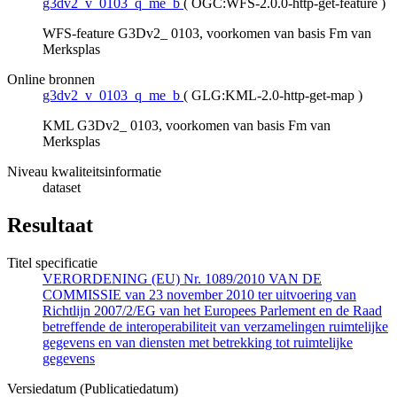
g3dv2_v_0103_q_me_b
(
OGC:WFS-2.0.0-http-get-feature
)
WFS-feature G3Dv2_ 0103, voorkomen van basis Fm van
Merksplas
Online bronnen
g3dv2_v_0103_q_me_b
(
GLG:KML-2.0-http-get-map
)
KML G3Dv2_ 0103, voorkomen van basis Fm van
Merksplas
Niveau kwaliteitsinformatie
dataset
Resultaat
Titel specificatie
VERORDENING (EU) Nr. 1089/2010 VAN DE
COMMISSIE van 23 november 2010 ter uitvoering van
Richtlijn 2007/2/EG van het Europees Parlement en de Raad
betreffende de interoperabiliteit van verzamelingen ruimtelijke
gegevens en van diensten met betrekking tot ruimtelijke
gegevens
Versiedatum (Publicatiedatum)