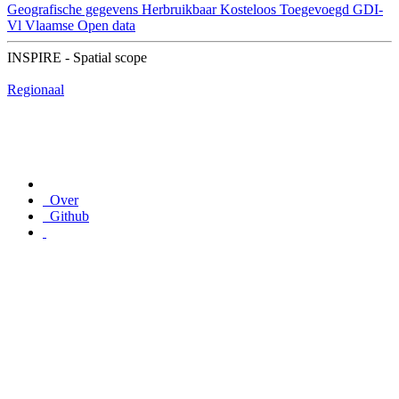
Geografische gegevens
Herbruikbaar
Kosteloos
Toegevoegd GDI-
Vl
Vlaamse Open data
INSPIRE - Spatial scope
Regionaal
Over
Github