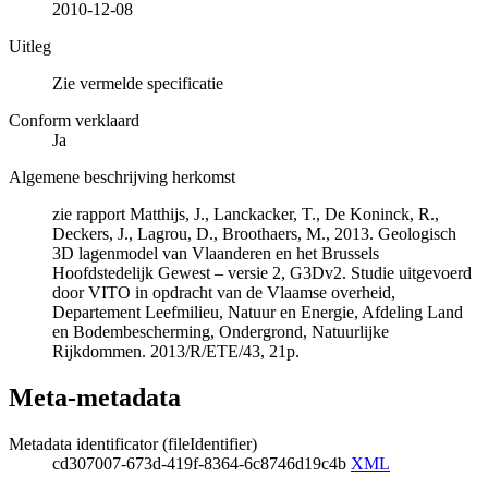
2010-12-08
Uitleg
Zie vermelde specificatie
Conform verklaard
Ja
Algemene beschrijving herkomst
zie rapport Matthijs, J., Lanckacker, T., De Koninck, R.,
Deckers, J., Lagrou, D., Broothaers, M., 2013. Geologisch
3D lagenmodel van Vlaanderen en het Brussels
Hoofdstedelijk Gewest – versie 2, G3Dv2. Studie uitgevoerd
door VITO in opdracht van de Vlaamse overheid,
Departement Leefmilieu, Natuur en Energie, Afdeling Land
en Bodembescherming, Ondergrond, Natuurlijke
Rijkdommen. 2013/R/ETE/43, 21p.
Meta-metadata
Metadata identificator (fileIdentifier)
cd307007-673d-419f-8364-6c8746d19c4b
XML