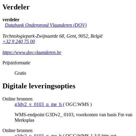
Verdeler
verdeler
Databank Ondergrond Vlaanderen (DOV)
Technologiepark-Zwijnaarde 68
,
Gent
,
9052
,
België
+32 9 240 75 00
https://www.dov.vlaanderen.be
Prijsinformatie
Gratis
Digitale leveringsopties
Online bronnen
g3dv2_v_0103_q_me_b
(
OGC:WMS
)
WMS-endpoint G3Dv2_ 0103, voorkomen van basis Fm van
Merksplas
Online bronnen
g3dv2_v_0103_q_me_b
(
OGC:WMS-1.3.0-http-get-