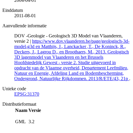
2004-04-01
Einddatum
2011-08-01
Aanvullende informatie
DOV -Geologie - Geologisch 3D Model van Vlaanderen,
versie 2 |
https://www.dov.vlaanderen.be/page/geologisch-3d-
model-g3d en Matthijs, J., Lanckacker ,T., De Koninck, R.,
Deckers, J., Lagrou D., en Broothaers, M., 2013. Geologisch
3D lagenmodel van Vlaanderen en het Brussels
Hoofdstedelijk Gewest - versie 2. Studie uitgevoerd in
opdracht van de Vlaamse overheid, Departement Leefmilieu,
Natuur en Energie, Afdeling Land en Bodembescherming,
Ondergrond, Natuurlijke Rijkdommen. 2013/R/ETE/43, 21p
.
Unieke code
EPSG:31370
Distributieformaat
Naam
Versie
GML
3.2