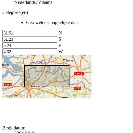
Nederlands; Vlaams
Categorie(en)
Geo wetenschappelijke data
N
S
E
W
Begindatum