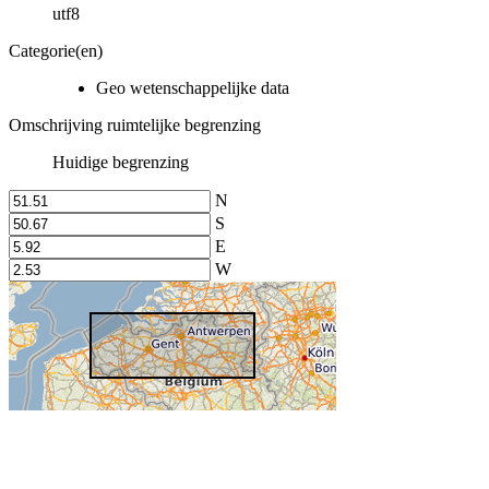
utf8
Categorie(en)
Geo wetenschappelijke data
Omschrijving ruimtelijke begrenzing
Huidige begrenzing
N
S
E
W