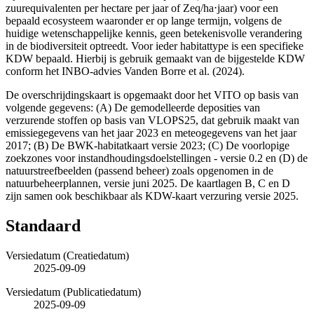
zuurequivalenten per hectare per jaar of Zeq/ha⋅jaar) voor een
bepaald ecosysteem waaronder er op lange termijn, volgens de
huidige wetenschappelijke kennis, geen betekenisvolle verandering
in de biodiversiteit optreedt. Voor ieder habitattype is een specifieke
KDW bepaald. Hierbij is gebruik gemaakt van de bijgestelde KDW
conform het INBO-advies Vanden Borre et al. (2024).
De overschrijdingskaart is opgemaakt door het VITO op basis van
volgende gegevens: (A) De gemodelleerde deposities van
verzurende stoffen op basis van VLOPS25, dat gebruik maakt van
emissiegegevens van het jaar 2023 en meteogegevens van het jaar
2017; (B) De BWK-habitatkaart versie 2023; (C) De voorlopige
zoekzones voor instandhoudingsdoelstellingen - versie 0.2 en (D) de
natuurstreefbeelden (passend beheer) zoals opgenomen in de
natuurbeheerplannen, versie juni 2025. De kaartlagen B, C en D
zijn samen ook beschikbaar als KDW-kaart verzuring versie 2025.
Standaard
Versiedatum (Creatiedatum)
2025-09-09
Versiedatum (Publicatiedatum)
2025-09-09