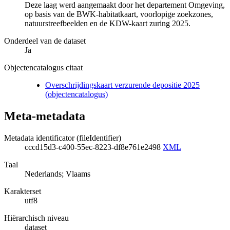
Deze laag werd aangemaakt door het departement Omgeving,
op basis van de BWK-habitatkaart, voorlopige zoekzones,
natuurstreefbeelden en de KDW-kaart zuring 2025.
Onderdeel van de dataset
Ja
Objectencatalogus citaat
Overschrijdingskaart verzurende depositie 2025
(objectencatalogus)
Meta-metadata
Metadata identificator (fileIdentifier)
cccd15d3-c400-55ec-8223-df8e761e2498
XML
Taal
Nederlands; Vlaams
Karakterset
utf8
Hiërarchisch niveau
dataset