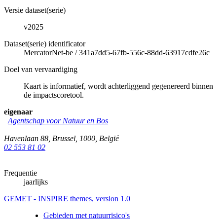
Versie dataset(serie)
v2025
Dataset(serie) identificator
MercatorNet-be
/
341a7dd5-67fb-556c-88dd-63917cdfe26c
Doel van vervaardiging
Kaart is informatief, wordt achterliggend gegenereerd binnen
de impactscoretool.
eigenaar
Agentschap voor Natuur en Bos
Havenlaan 88
,
Brussel
,
1000
,
België
02 553 81 02
Frequentie
jaarlijks
GEMET - INSPIRE themes, version 1.0
Gebieden met natuurrisico's