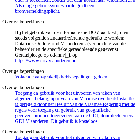
Als enige gebruiksvoorwaarde geldt een
bronvermeldingsplicht.
Overige beperkingen
Bij het gebruik van de informatie die DOV aanbiedt, dient
steeds volgende standaardreferentie gebruikt te worden:
Databank Ondergrond Vlaanderen - (vermelding van de
beheerder en de specifieke geraadpleegde gegevens) -
Geraadpleegd op dd/mm/jjjj, op
https://www.dov.vlaanderen.be
Overige beperkingen
Volgende aansprakelijkheidsbepalingen gelden.
Overige beperkingen
Toegang en gebruik voor het uitvoeren van taken van
algemeen belang, op niveau van Vlaamse overheidsinstanties
is geregeld door het Besluit van de Vlaamse Regering met de
regels voor toegang en gebruik van geografische
gegevensbronnen toegevoegd aan de GDI, door deelnemers
GDI-Vlaanderen. Dit gebruik is kosteloos.
Overige beperkingen
Toegang en gebruik voor het uitvoeren van taken van