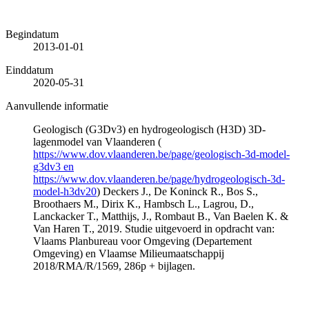
Begindatum
2013-01-01
Einddatum
2020-05-31
Aanvullende informatie
Geologisch (G3Dv3) en hydrogeologisch (H3D) 3D-
lagenmodel van Vlaanderen (
https://www.dov.vlaanderen.be/page/geologisch-3d-model-
g3dv3 en
https://www.dov.vlaanderen.be/page/hydrogeologisch-3d-
model-h3dv20
) Deckers J., De Koninck R., Bos S.,
Broothaers M., Dirix K., Hambsch L., Lagrou, D.,
Lanckacker T., Matthijs, J., Rombaut B., Van Baelen K. &
Van Haren T., 2019. Studie uitgevoerd in opdracht van:
Vlaams Planbureau voor Omgeving (Departement
Omgeving) en Vlaamse Milieumaatschappij
2018/RMA/R/1569, 286p + bijlagen.