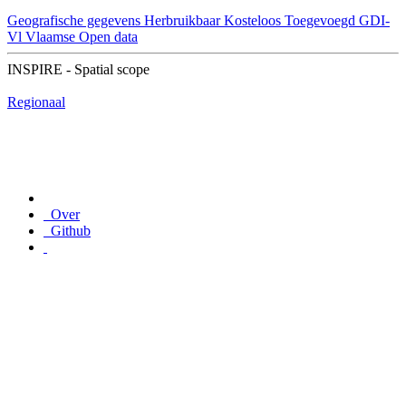
Geografische gegevens
Herbruikbaar
Kosteloos
Toegevoegd GDI-
Vl
Vlaamse Open data
INSPIRE - Spatial scope
Regionaal
Over
Github