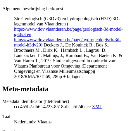
Algemene beschrijving herkomst
Zie Geologisch (G3Dv3) en hydrogeologisch (H3D) 3D-
lagenmodel van Vlaanderen (
https://www.dov.vlaanderen.be/page/geologisch-3d-model-
g3dv3 en
https://www.dov.vlaanderen.be/page/hydrogeologisch-3d-
model-h3dv20
) Deckers J., De Koninck R., Bos S.,
Broothaers M., Dirix K., Hambsch L., Lagrou, D.,
Lanckacker T., Matthijs, J., Rombaut B., Van Baelen K. &
Van Haren T., 2019. Studie uitgevoerd in opdracht van:
Vlaams Planbureau voor Omgeving (Departement
Omgeving) en Vlaamse Milieumaatschappij
2018/RMA/R/1569, 286p + bijlagen.
Meta-metadata
Metadata identificator (fileIdentifier)
ccc455b2-db6f-4223-8518-d2aa5f240ace
XML
Taal
Nederlands; Vlaams