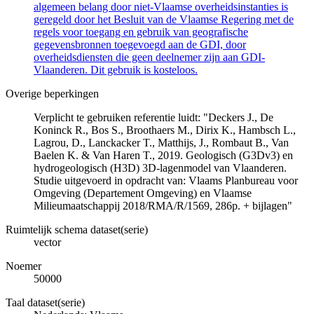
algemeen belang door niet-Vlaamse overheidsinstanties is
geregeld door het Besluit van de Vlaamse Regering met de
regels voor toegang en gebruik van geografische
gegevensbronnen toegevoegd aan de GDI, door
overheidsdiensten die geen deelnemer zijn aan GDI-
Vlaanderen. Dit gebruik is kosteloos.
Overige beperkingen
Verplicht te gebruiken referentie luidt: "Deckers J., De
Koninck R., Bos S., Broothaers M., Dirix K., Hambsch L.,
Lagrou, D., Lanckacker T., Matthijs, J., Rombaut B., Van
Baelen K. & Van Haren T., 2019. Geologisch (G3Dv3) en
hydrogeologisch (H3D) 3D-lagenmodel van Vlaanderen.
Studie uitgevoerd in opdracht van: Vlaams Planbureau voor
Omgeving (Departement Omgeving) en Vlaamse
Milieumaatschappij 2018/RMA/R/1569, 286p. + bijlagen"
Ruimtelijk schema dataset(serie)
vector
Noemer
50000
Taal dataset(serie)