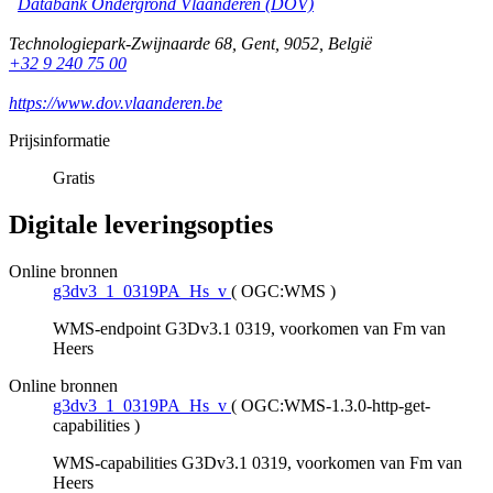
Databank Ondergrond Vlaanderen (DOV)
Technologiepark-Zwijnaarde 68
,
Gent
,
9052
,
België
+32 9 240 75 00
https://www.dov.vlaanderen.be
Prijsinformatie
Gratis
Digitale leveringsopties
Online bronnen
g3dv3_1_0319PA_Hs_v
(
OGC:WMS
)
WMS-endpoint G3Dv3.1 0319, voorkomen van Fm van
Heers
Online bronnen
g3dv3_1_0319PA_Hs_v
(
OGC:WMS-1.3.0-http-get-
capabilities
)
WMS-capabilities G3Dv3.1 0319, voorkomen van Fm van
Heers