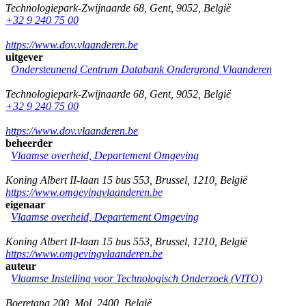
Technologiepark-Zwijnaarde 68
,
Gent
,
9052
,
België
+32 9 240 75 00
https://www.dov.vlaanderen.be
uitgever
Ondersteunend Centrum Databank Ondergrond Vlaanderen
Technologiepark-Zwijnaarde 68
,
Gent
,
9052
,
België
+32 9 240 75 00
https://www.dov.vlaanderen.be
beheerder
Vlaamse overheid, Departement Omgeving
Koning Albert II-laan 15 bus 553
,
Brussel
,
1210
,
België
https://www.omgevingvlaanderen.be
eigenaar
Vlaamse overheid, Departement Omgeving
Koning Albert II-laan 15 bus 553
,
Brussel
,
1210
,
België
https://www.omgevingvlaanderen.be
auteur
Vlaamse Instelling voor Technologisch Onderzoek (VITO)
Boeretang 200
,
Mol
,
2400
,
België