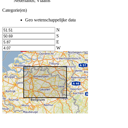
Nederlands; Vlaams
Categorie(en)
Geo wetenschappelijke data
N
S
E
W