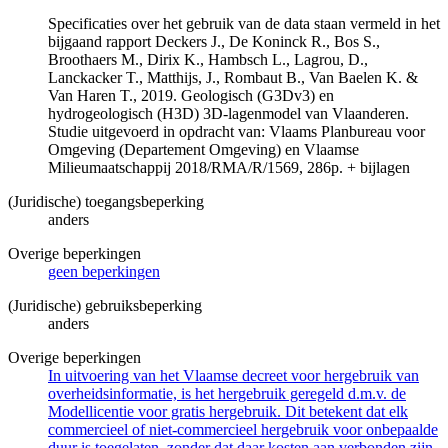
Specificaties over het gebruik van de data staan vermeld in het
bijgaand rapport Deckers J., De Koninck R., Bos S.,
Broothaers M., Dirix K., Hambsch L., Lagrou, D.,
Lanckacker T., Matthijs, J., Rombaut B., Van Baelen K. &
Van Haren T., 2019. Geologisch (G3Dv3) en
hydrogeologisch (H3D) 3D-lagenmodel van Vlaanderen.
Studie uitgevoerd in opdracht van: Vlaams Planbureau voor
Omgeving (Departement Omgeving) en Vlaamse
Milieumaatschappij 2018/RMA/R/1569, 286p. + bijlagen
(Juridische) toegangsbeperking
anders
Overige beperkingen
geen beperkingen
(Juridische) gebruiksbeperking
anders
Overige beperkingen
In uitvoering van het Vlaamse decreet voor hergebruik van
overheidsinformatie, is het hergebruik geregeld d.m.v. de
Modellicentie voor gratis hergebruik. Dit betekent dat elk
commercieel of niet-commercieel hergebruik voor onbepaalde
duur is toegelaten, zonder dat daar kosten aan verbonden zijn.