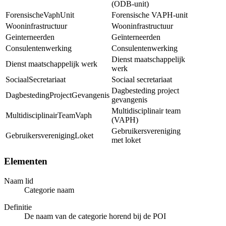
(ODB-unit)
ForensischeVaphUnit
Forensische VAPH-unit
Wooninfrastructuur
Wooninfrastructuur
Geinterneerden
Geïnterneerden
Consulentenwerking
Consulentenwerking
Dienst maatschappelijk
Dienst maatschappelijk werk
werk
SociaalSecretariaat
Sociaal secretariaat
Dagbesteding project
DagbestedingProjectGevangenis
gevangenis
Multidisciplinair team
MultidisciplinairTeamVaph
(VAPH)
Gebruikersvereniging
GebruikersverenigingLoket
met loket
Elementen
Naam lid
Categorie naam
Definitie
De naam van de categorie horend bij de POI