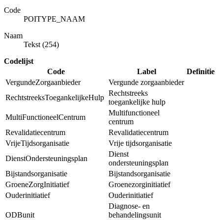
Code
POITYPE_NAAM
Naam
Tekst (254)
Codelijst
Code
Label
Definitie
VergundeZorgaanbieder
Vergunde zorgaanbieder
Rechtstreeks
RechtstreeksToegankelijkeHulp
toegankelijke hulp
Multifunctioneel
MultiFunctioneelCentrum
centrum
Revalidatiecentrum
Revalidatiecentrum
VrijeTijdsorganisatie
Vrije tijdsorganisatie
Dienst
DienstOndersteuningsplan
ondersteuningsplan
Bijstandsorganisatie
Bijstandsorganisatie
GroeneZorgInitiatief
Groenezorginitiatief
Ouderinitiatief
Ouderinitiatief
Diagnose- en
ODBunit
behandelingsunit