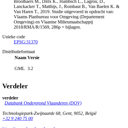
Broothaers M., Dirix K., Hambsch L., Lagrou, D.,
Lanckacker T., Matthijs, J., Rombaut B., Van Baelen K. &
Van Haren T., 2019. Studie uitgevoerd in opdracht van:
Vlaams Planbureau voor Omgeving (Departement
Omgeving) en Vlaamse Milieumaatschappij
2018/RMA/R/1569, 286p + bijlagen.
Unieke code
EPSG:31370
Distributieformaat
Naam
Versie
GML
3.2
Verdeler
verdeler
Databank Ondergrond Vlaanderen (DOV)
Technologiepark-Zwijnaarde 68
,
Gent
,
9052
,
België
+32 9 240 75 00