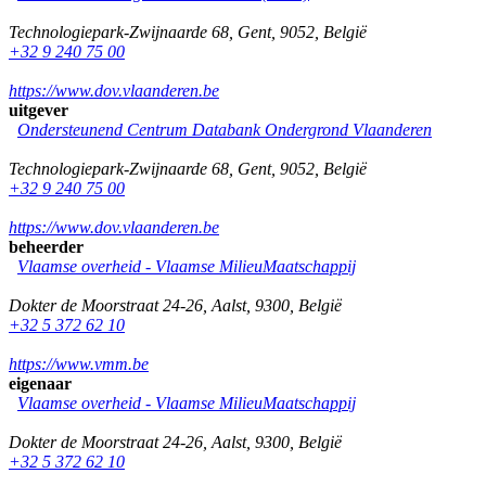
Technologiepark-Zwijnaarde 68
,
Gent
,
9052
,
België
+32 9 240 75 00
https://www.dov.vlaanderen.be
uitgever
Ondersteunend Centrum Databank Ondergrond Vlaanderen
Technologiepark-Zwijnaarde 68
,
Gent
,
9052
,
België
+32 9 240 75 00
https://www.dov.vlaanderen.be
beheerder
Vlaamse overheid - Vlaamse MilieuMaatschappij
Dokter de Moorstraat 24-26
,
Aalst
,
9300
,
België
+32 5 372 62 10
https://www.vmm.be
eigenaar
Vlaamse overheid - Vlaamse MilieuMaatschappij
Dokter de Moorstraat 24-26
,
Aalst
,
9300
,
België
+32 5 372 62 10