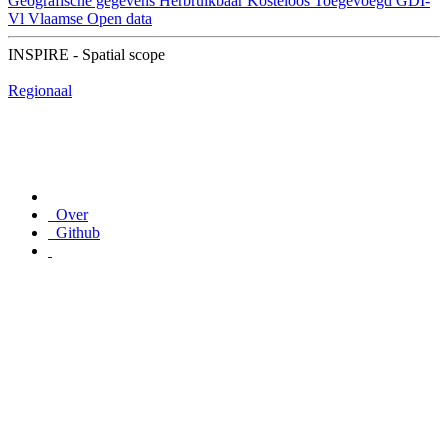
Geografische gegevens
Herbruikbaar
Kosteloos
Toegevoegd GDI-
Vl
Vlaamse Open data
INSPIRE - Spatial scope
Regionaal
Over
Github