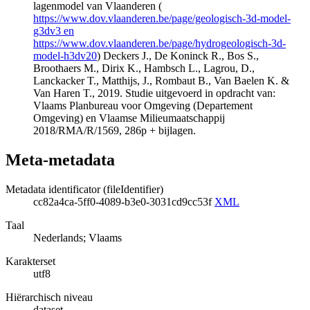
lagenmodel van Vlaanderen (
https://www.dov.vlaanderen.be/page/geologisch-3d-model-
g3dv3 en
https://www.dov.vlaanderen.be/page/hydrogeologisch-3d-
model-h3dv20
) Deckers J., De Koninck R., Bos S.,
Broothaers M., Dirix K., Hambsch L., Lagrou, D.,
Lanckacker T., Matthijs, J., Rombaut B., Van Baelen K. &
Van Haren T., 2019. Studie uitgevoerd in opdracht van:
Vlaams Planbureau voor Omgeving (Departement
Omgeving) en Vlaamse Milieumaatschappij
2018/RMA/R/1569, 286p + bijlagen.
Meta-metadata
Metadata identificator (fileIdentifier)
cc82a4ca-5ff0-4089-b3e0-3031cd9cc53f
XML
Taal
Nederlands; Vlaams
Karakterset
utf8
Hiërarchisch niveau
dataset