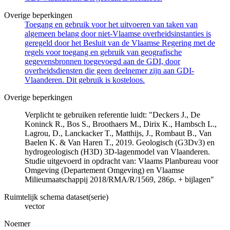
Overige beperkingen
Toegang en gebruik voor het uitvoeren van taken van
algemeen belang door niet-Vlaamse overheidsinstanties is
geregeld door het Besluit van de Vlaamse Regering met de
regels voor toegang en gebruik van geografische
gegevensbronnen toegevoegd aan de GDI, door
overheidsdiensten die geen deelnemer zijn aan GDI-
Vlaanderen. Dit gebruik is kosteloos.
Overige beperkingen
Verplicht te gebruiken referentie luidt: "Deckers J., De
Koninck R., Bos S., Broothaers M., Dirix K., Hambsch L.,
Lagrou, D., Lanckacker T., Matthijs, J., Rombaut B., Van
Baelen K. & Van Haren T., 2019. Geologisch (G3Dv3) en
hydrogeologisch (H3D) 3D-lagenmodel van Vlaanderen.
Studie uitgevoerd in opdracht van: Vlaams Planbureau voor
Omgeving (Departement Omgeving) en Vlaamse
Milieumaatschappij 2018/RMA/R/1569, 286p. + bijlagen"
Ruimtelijk schema dataset(serie)
vector
Noemer