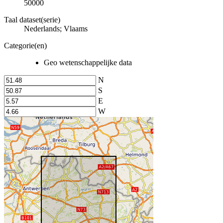
50000
Taal dataset(serie)
Nederlands; Vlaams
Categorie(en)
Geo wetenschappelijke data
N
S
E
W