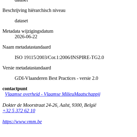
Beschrijving hiërarchisch niveau
dataset
Metadata wijzigingsdatum
2026-06-22
Naam metadatastandaard
ISO 19115/2003/Cor.1:2006/INSPIRE-TG2.0
Versie metadatastandaard
GDI-Vlaanderen Best Practices - versie 2.0
contactpunt
Vlaamse overheid - Vlaamse MilieuMaatschappij
Dokter de Moorstraat 24-26
,
Aalst
,
9300
,
België
+32 5 372 62 10
https://www.vmm.be