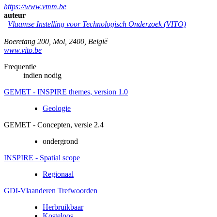
https://www.vmm.be
auteur
Vlaamse Instelling voor Technologisch Onderzoek (VITO)
Boeretang 200
,
Mol
,
2400
,
België
www.vito.be
Frequentie
indien nodig
GEMET - INSPIRE themes, version 1.0
Geologie
GEMET - Concepten, versie 2.4
ondergrond
INSPIRE - Spatial scope
Regionaal
GDI-Vlaanderen Trefwoorden
Herbruikbaar
Kosteloos