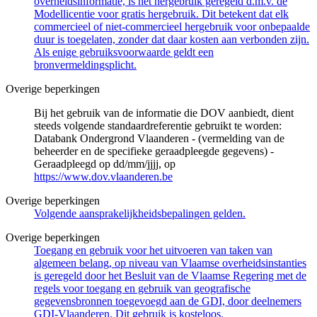
overheidsinformatie, is het hergebruik geregeld d.m.v. de
Modellicentie voor gratis hergebruik. Dit betekent dat elk
commercieel of niet-commercieel hergebruik voor onbepaalde
duur is toegelaten, zonder dat daar kosten aan verbonden zijn.
Als enige gebruiksvoorwaarde geldt een
bronvermeldingsplicht.
Overige beperkingen
Bij het gebruik van de informatie die DOV aanbiedt, dient
steeds volgende standaardreferentie gebruikt te worden:
Databank Ondergrond Vlaanderen - (vermelding van de
beheerder en de specifieke geraadpleegde gegevens) -
Geraadpleegd op dd/mm/jjjj, op
https://www.dov.vlaanderen.be
Overige beperkingen
Volgende aansprakelijkheidsbepalingen gelden.
Overige beperkingen
Toegang en gebruik voor het uitvoeren van taken van
algemeen belang, op niveau van Vlaamse overheidsinstanties
is geregeld door het Besluit van de Vlaamse Regering met de
regels voor toegang en gebruik van geografische
gegevensbronnen toegevoegd aan de GDI, door deelnemers
GDI-Vlaanderen. Dit gebruik is kosteloos.