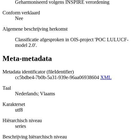
Geharmoniseerd volgens INSPIRE verordening
Conform verklaard
Nee
Algemene beschrijving herkomst
Classificatie afgesproken in OIS-project 'POC LULUCF-
model 2.0'.
Meta-metadata
Metadata identificator (fileIdentifier)
cc5bdbe4-7b0b-5a31-939e-96aa06938604
XML
Taal
Nederlands; Vlaams
Karakterset
utf8
Hiërarchisch niveau
series
Beschrijving hiërarchisch niveau