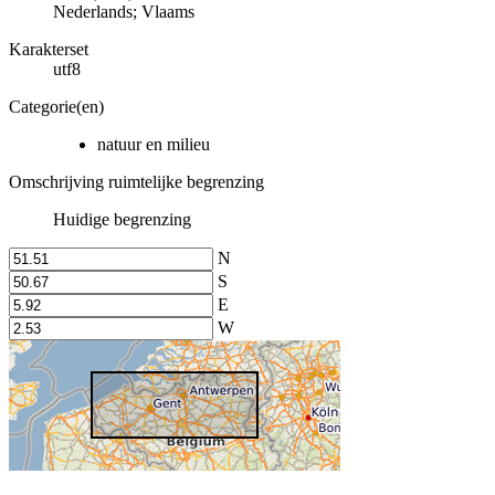
Nederlands; Vlaams
Karakterset
utf8
Categorie(en)
natuur en milieu
Omschrijving ruimtelijke begrenzing
Huidige begrenzing
N
S
E
W