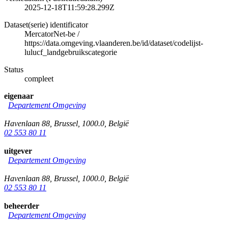
2025-12-18T11:59:28.299Z
Dataset(serie) identificator
MercatorNet-be
/
https://data.omgeving.vlaanderen.be/id/dataset/codelijst-
lulucf_landgebruikscategorie
Status
compleet
eigenaar
Departement Omgeving
Havenlaan 88
,
Brussel
,
1000.0
,
België
02 553 80 11
uitgever
Departement Omgeving
Havenlaan 88
,
Brussel
,
1000.0
,
België
02 553 80 11
beheerder
Departement Omgeving