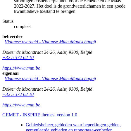
stroomgebiedsbeheerplannen voor de Schelde en de Maas
2022-2027. Het doel is de grondwaterlichamen in een goede
kwantitatieve toestand te brengen.
Status
compleet
beheerder
Vlaamse overheid - Vlaamse MilieuMaatschappij
Dokter de Moorstraat 24-26
,
Aalst
,
9300
,
België
+32 5 372 62 10
https://www.vmm.be
eigenaar
Vlaamse overheid - Vlaamse MilieuMaatschappij
Dokter de Moorstraat 24-26
,
Aalst
,
9300
,
België
+32 5 372 62 10
https://www.vmm.be
GEMET - INSPIRE themes, version 1.0
Gebiedsbeheer, gebieden waar beperkingen gelden,
gereguleerde gebieden en rapportage-eenheden