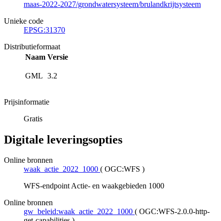
maas-2022-2027/grondwatersysteem/brulandkrijtsysteem
Unieke code
EPSG:31370
Distributieformaat
Naam
Versie
GML
3.2
Prijsinformatie
Gratis
Digitale leveringsopties
Online bronnen
waak_actie_2022_1000
(
OGC:WFS
)
WFS-endpoint Actie- en waakgebieden 1000
Online bronnen
gw_beleid:waak_actie_2022_1000
(
OGC:WFS-2.0.0-http-
get-capabilities
)