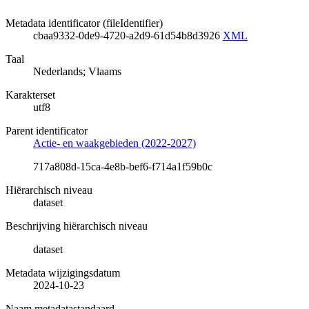
Metadata identificator (fileIdentifier)
cbaa9332-0de9-4720-a2d9-61d54b8d3926
XML
Taal
Nederlands; Vlaams
Karakterset
utf8
Parent identificator
Actie- en waakgebieden (2022-2027)
717a808d-15ca-4e8b-bef6-f714a1f59b0c
Hiërarchisch niveau
dataset
Beschrijving hiërarchisch niveau
dataset
Metadata wijzigingsdatum
2024-10-23
Naam metadatastandaard