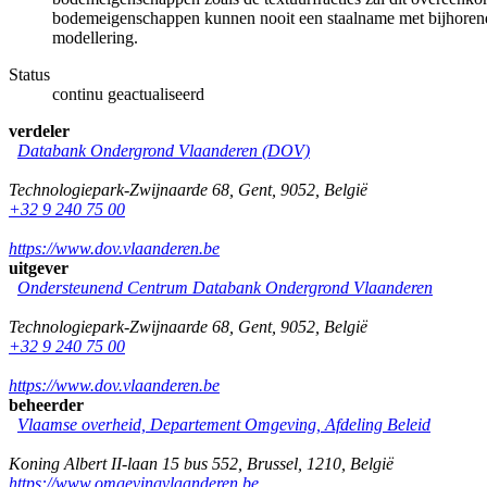
bodemeigenschappen kunnen nooit een staalname met bijhorende
modellering.
Status
continu geactualiseerd
verdeler
Databank Ondergrond Vlaanderen (DOV)
Technologiepark-Zwijnaarde 68
,
Gent
,
9052
,
België
+32 9 240 75 00
https://www.dov.vlaanderen.be
uitgever
Ondersteunend Centrum Databank Ondergrond Vlaanderen
Technologiepark-Zwijnaarde 68
,
Gent
,
9052
,
België
+32 9 240 75 00
https://www.dov.vlaanderen.be
beheerder
Vlaamse overheid, Departement Omgeving, Afdeling Beleid
Koning Albert II-laan 15 bus 552
,
Brussel
,
1210
,
België
https://www.omgevingvlaanderen.be