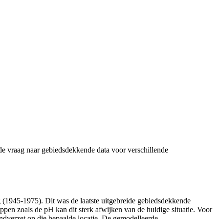
 de vraag naar gebiedsdekkende data voor verschillende
 (1945-1975). Dit was de laatste uitgebreide gebiedsdekkende
appen zoals de pH kan dit sterk afwijken van de huidige situatie. Voor
ndverzet op die bepaalde locatie. De gemodelleerde