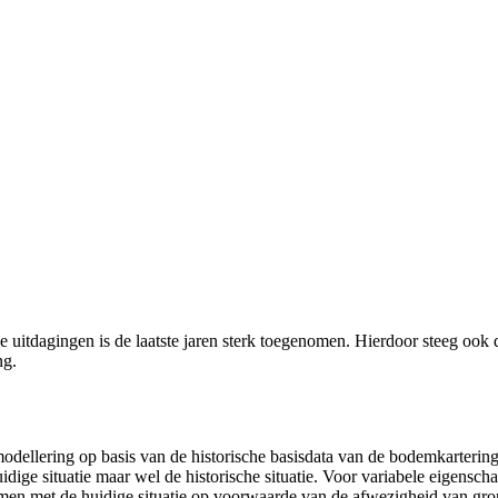
 uitdagingen is de laatste jaren sterk toegenomen. Hierdoor steeg ook
ng.
dellering op basis van de historische basisdata van de bodemkartering
dige situatie maar wel de historische situatie. Voor variabele eigensch
men met de huidige situatie op voorwaarde van de afwezigheid van gro