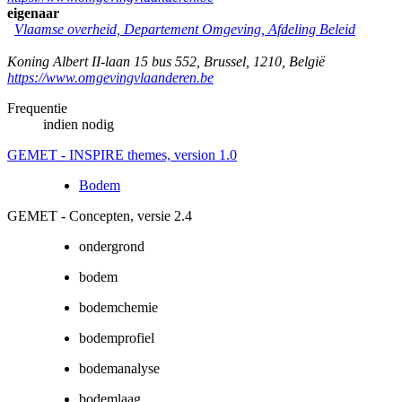
eigenaar
Vlaamse overheid, Departement Omgeving, Afdeling Beleid
Koning Albert II-laan 15 bus 552
,
Brussel
,
1210
,
België
https://www.omgevingvlaanderen.be
Frequentie
indien nodig
GEMET - INSPIRE themes, version 1.0
Bodem
GEMET - Concepten, versie 2.4
ondergrond
bodem
bodemchemie
bodemprofiel
bodemanalyse
bodemlaag