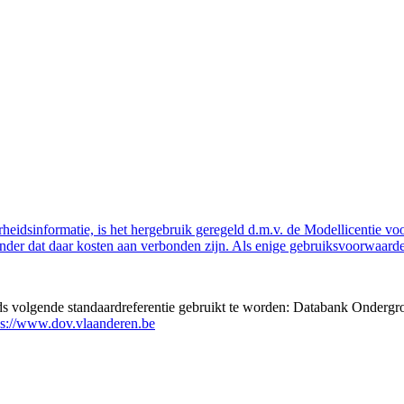
eidsinformatie, is het hergebruik geregeld d.m.v. de Modellicentie voor
nder dat daar kosten aan verbonden zijn. Als enige gebruiksvoorwaarde
eds volgende standaardreferentie gebruikt te worden: Databank Ondergr
ps://www.dov.vlaanderen.be