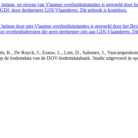
belang, op niveau van Vlaamse overheidsinstanties is geregeld door h
GDI, door deelnemers GDI-Vlaanderen. Dit gebruik is kosteloos.
belang door niet-Vlaamse overheidsinstanties is geregeld door het Bes
 overheidsdiensten die geen deelnemer zijn aan GDI-Vlaanderen. Dit 
 Oorts, K., De Ruyck, J., Erauw, L., Luts, D., Salomez, J., Vancampen
 op de bodemdata van de DOV-bodemdatabank. Studie uitgevoerd in o