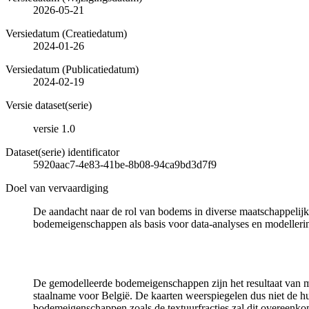
2026-05-21
Versiedatum (Creatiedatum)
2024-01-26
Versiedatum (Publicatiedatum)
2024-02-19
Versie dataset(serie)
versie 1.0
Dataset(serie) identificator
5920aac7-4e83-41be-8b08-94ca9bd3d7f9
Doel van vervaardiging
De aandacht naar de rol van bodems in diverse maatschappelijke
bodemeigenschappen als basis voor data-analyses en modelleri
De gemodelleerde bodemeigenschappen zijn het resultaat van mo
staalname voor België. De kaarten weerspiegelen dus niet de hui
bodemeigenschappen zoals de textuurfracties zal dit overeenko