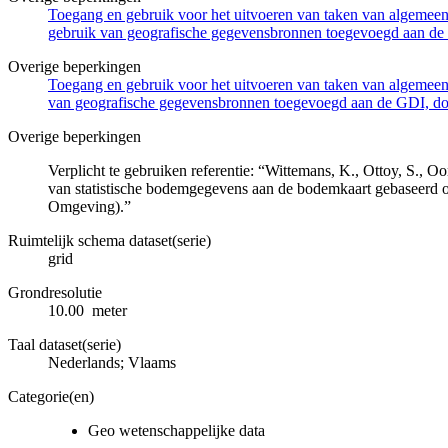
Toegang en gebruik voor het uitvoeren van taken van algemeen 
gebruik van geografische gegevensbronnen toegevoegd aan de 
Overige beperkingen
Toegang en gebruik voor het uitvoeren van taken van algemeen 
van geografische gegevensbronnen toegevoegd aan de GDI, door
Overige beperkingen
Verplicht te gebruiken referentie: “Wittemans, K., Ottoy, S.,
van statistische bodemgegevens aan de bodemkaart gebaseerd
Omgeving).”
Ruimtelijk schema dataset(serie)
grid
Grondresolutie
10.00 meter
Taal dataset(serie)
Nederlands; Vlaams
Categorie(en)
Geo wetenschappelijke data