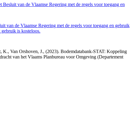
et Besluit van de Vlaamse Regering met de regels voor toegang en
luit van de Vlaamse Regering met de regels voor toegang en gebruik
gebruik is kosteloos.
hout, K., Van Orshoven, J., (2023). Bodemdatabank-STAT: Koppeling
pdracht van het Vlaams Planbureau voor Omgeving (Departement