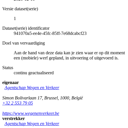
Versie dataset(serie)
1
Dataset(serie) identificator
941070a5-ee4e-45fc-85ff-7e68dcabcf23
Doel van vervaardiging
Aan de hand van deze data kan je zien waar er op dit moment
een (mobiele) werf gepland, in uitvoering of uitgevoerd is.
Status
continu geactualiseerd
eigenaar
Agentschap Wegen en Verkeer
Simon Bolivarlaan 17
,
Brussel
,
1000
,
België
+32 2 553 79 05
https://www.wegenenverkeer.be
verstrekker
Agentschap Wegen en Verkeer