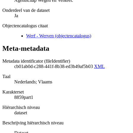
Agentschap Wegen en Verkeer.
Onderdeel van de dataset
Ja
Objectencatalogus citaat
Werf - Werven (objectencatalogus)
Meta-metadata
Metadata identificator (fileIdentifier)
cb01ab0d-c288-441f-8b38-ed3b49af5b03
XML
Taal
Nederlands; Vlaams
Karakterset
8859part1
Hiërarchisch niveau
dataset
Beschrijving hiërarchisch niveau
Dataset