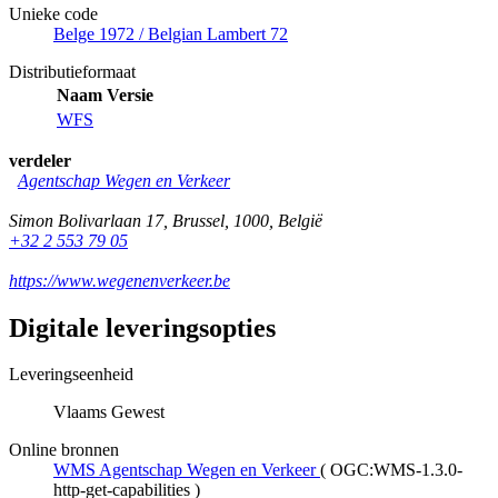
Unieke code
Belge 1972 / Belgian Lambert 72
Distributieformaat
Naam
Versie
WFS
verdeler
Agentschap Wegen en Verkeer
Simon Bolivarlaan 17
,
Brussel
,
1000
,
België
+32 2 553 79 05
https://www.wegenenverkeer.be
Digitale leveringsopties
Leveringseenheid
Vlaams Gewest
Online bronnen
WMS Agentschap Wegen en Verkeer
(
OGC:WMS-1.3.0-
http-get-capabilities
)