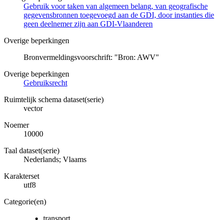
Gebruik voor taken van algemeen belang, van geografische
gegevensbronnen toegevoegd aan de GDI, door instanties die
geen deelnemer zijn aan GDI-Vlaanderen
Overige beperkingen
Bronvermeldingsvoorschrift: "Bron: AWV"
Overige beperkingen
Gebruiksrecht
Ruimtelijk schema dataset(serie)
vector
Noemer
10000
Taal dataset(serie)
Nederlands; Vlaams
Karakterset
utf8
Categorie(en)
transport