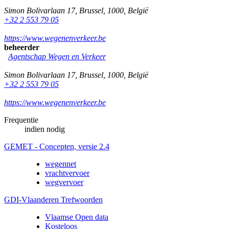
Simon Bolivarlaan 17
,
Brussel
,
1000
,
België
+32 2 553 79 05
https://www.wegenenverkeer.be
beheerder
Agentschap Wegen en Verkeer
Simon Bolivarlaan 17
,
Brussel
,
1000
,
België
+32 2 553 79 05
https://www.wegenenverkeer.be
Frequentie
indien nodig
GEMET - Concepten, versie 2.4
wegennet
vrachtvervoer
wegvervoer
GDI-Vlaanderen Trefwoorden
Vlaamse Open data
Kosteloos