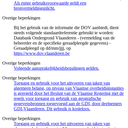
Als enige gebruiksvoorwaarde geldt een
bronvermeldingsplicht.
Overige beperkingen
Bij het gebruik van de informatie die DOV aanbiedt, dient
steeds volgende standaardreferentie gebruikt te worden:
Databank Ondergrond Vlaanderen - (vermelding van de
beheerder en de specifieke geraadpleegde gegevens) -
Geraadpleegd op dd/mm/jjjj, op
https://www.dov.vlaanderen.be
Overige beperkingen
Volgende aansprakelijkheidsbepalingen gelden.
Overige beperkingen
Toegang en gebruik voor het uitvoeren van taken van
algemeen belang, op niveau van Vlaamse overheidsinstanties
is geregeld door het Besluit van de Vlaamse Regering met de
regels voor toegang en gebruik van geografische
gegevensbronnen toegevoegd aan de GDI, door deelnemers
GDI-Vlaanderen. Dit gebruik is kosteloos.
Overige beperkingen
Toegang en gebruik voor het uitvoeren van taken van