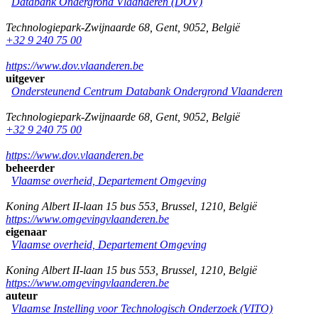
Databank Ondergrond Vlaanderen (DOV)
Technologiepark-Zwijnaarde 68
,
Gent
,
9052
,
België
+32 9 240 75 00
https://www.dov.vlaanderen.be
uitgever
Ondersteunend Centrum Databank Ondergrond Vlaanderen
Technologiepark-Zwijnaarde 68
,
Gent
,
9052
,
België
+32 9 240 75 00
https://www.dov.vlaanderen.be
beheerder
Vlaamse overheid, Departement Omgeving
Koning Albert II-laan 15 bus 553
,
Brussel
,
1210
,
België
https://www.omgevingvlaanderen.be
eigenaar
Vlaamse overheid, Departement Omgeving
Koning Albert II-laan 15 bus 553
,
Brussel
,
1210
,
België
https://www.omgevingvlaanderen.be
auteur
Vlaamse Instelling voor Technologisch Onderzoek (VITO)