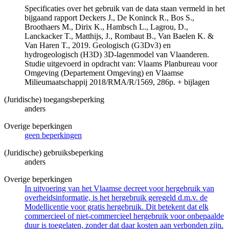
Specificaties over het gebruik van de data staan vermeld in het
bijgaand rapport Deckers J., De Koninck R., Bos S.,
Broothaers M., Dirix K., Hambsch L., Lagrou, D.,
Lanckacker T., Matthijs, J., Rombaut B., Van Baelen K. &
Van Haren T., 2019. Geologisch (G3Dv3) en
hydrogeologisch (H3D) 3D-lagenmodel van Vlaanderen.
Studie uitgevoerd in opdracht van: Vlaams Planbureau voor
Omgeving (Departement Omgeving) en Vlaamse
Milieumaatschappij 2018/RMA/R/1569, 286p. + bijlagen
(Juridische) toegangsbeperking
anders
Overige beperkingen
geen beperkingen
(Juridische) gebruiksbeperking
anders
Overige beperkingen
In uitvoering van het Vlaamse decreet voor hergebruik van
overheidsinformatie, is het hergebruik geregeld d.m.v. de
Modellicentie voor gratis hergebruik. Dit betekent dat elk
commercieel of niet-commercieel hergebruik voor onbepaalde
duur is toegelaten, zonder dat daar kosten aan verbonden zijn.