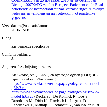
COMMISSIE van 23 november 2010 ter uitvoering van
Richtlijn 2007/2/EG van het Europees Parlement en de Raad
betreffende de interoperabiliteit van verzamelingen ruimtelijke
gegevens en van diensten met betrekking tot ruimtelijke
gegevens
Versiedatum (Publicatiedatum)
2010-12-08
Uitleg
Zie vermelde specificatie
Conform verklaard
Ja
Algemene beschrijving herkomst
Zie Geologisch (G3Dv3) en hydrogeologisch (H3D) 3D-
lagenmodel van Vlaanderen (
https://www.dov.vlaanderen.be/page/geologisch-3d-model-
g3dv3 en
https://www.dov.vlaanderen.be/page/hydrogeologisch-3d-
model-h3dv20
) Deckers J., De Koninck R., Bos S.,
Broothaers M., Dirix K., Hambsch L., Lagrou, D.,
Lanckacker T., Matthijs, J., Rombaut B., Van Baelen K. &