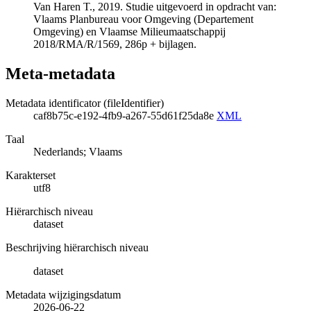
Van Haren T., 2019. Studie uitgevoerd in opdracht van:
Vlaams Planbureau voor Omgeving (Departement
Omgeving) en Vlaamse Milieumaatschappij
2018/RMA/R/1569, 286p + bijlagen.
Meta-metadata
Metadata identificator (fileIdentifier)
caf8b75c-e192-4fb9-a267-55d61f25da8e
XML
Taal
Nederlands; Vlaams
Karakterset
utf8
Hiërarchisch niveau
dataset
Beschrijving hiërarchisch niveau
dataset
Metadata wijzigingsdatum
2026-06-22