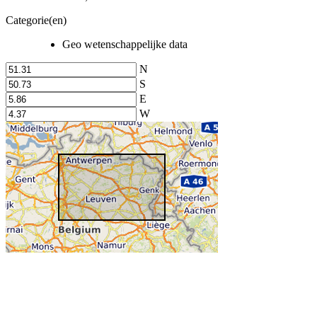
Categorie(en)
Geo wetenschappelijke data
N
S
E
W