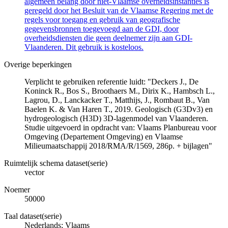
algemeen belang door niet-Vlaamse overheidsinstanties is
geregeld door het Besluit van de Vlaamse Regering met de
regels voor toegang en gebruik van geografische
gegevensbronnen toegevoegd aan de GDI, door
overheidsdiensten die geen deelnemer zijn aan GDI-
Vlaanderen. Dit gebruik is kosteloos.
Overige beperkingen
Verplicht te gebruiken referentie luidt: "Deckers J., De
Koninck R., Bos S., Broothaers M., Dirix K., Hambsch L.,
Lagrou, D., Lanckacker T., Matthijs, J., Rombaut B., Van
Baelen K. & Van Haren T., 2019. Geologisch (G3Dv3) en
hydrogeologisch (H3D) 3D-lagenmodel van Vlaanderen.
Studie uitgevoerd in opdracht van: Vlaams Planbureau voor
Omgeving (Departement Omgeving) en Vlaamse
Milieumaatschappij 2018/RMA/R/1569, 286p. + bijlagen"
Ruimtelijk schema dataset(serie)
vector
Noemer
50000
Taal dataset(serie)
Nederlands; Vlaams