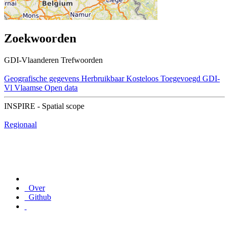
Zoekwoorden
GDI-Vlaanderen Trefwoorden
Geografische gegevens
Herbruikbaar
Kosteloos
Toegevoegd GDI-
Vl
Vlaamse Open data
INSPIRE - Spatial scope
Regionaal
Over
Github