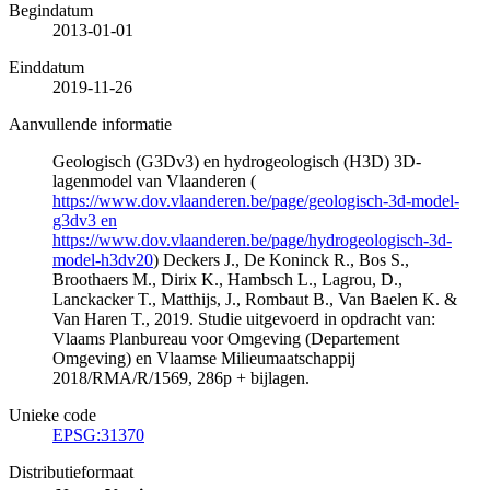
Begindatum
2013-01-01
Einddatum
2019-11-26
Aanvullende informatie
Geologisch (G3Dv3) en hydrogeologisch (H3D) 3D-
lagenmodel van Vlaanderen (
https://www.dov.vlaanderen.be/page/geologisch-3d-model-
g3dv3 en
https://www.dov.vlaanderen.be/page/hydrogeologisch-3d-
model-h3dv20
) Deckers J., De Koninck R., Bos S.,
Broothaers M., Dirix K., Hambsch L., Lagrou, D.,
Lanckacker T., Matthijs, J., Rombaut B., Van Baelen K. &
Van Haren T., 2019. Studie uitgevoerd in opdracht van:
Vlaams Planbureau voor Omgeving (Departement
Omgeving) en Vlaamse Milieumaatschappij
2018/RMA/R/1569, 286p + bijlagen.
Unieke code
EPSG:31370
Distributieformaat