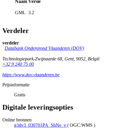
Naam
Versie
GML
3.2
Verdeler
verdeler
Databank Ondergrond Vlaanderen (DOV)
Technologiepark-Zwijnaarde 68
,
Gent
,
9052
,
België
+32 9 240 75 00
https://www.dov.vlaanderen.be
Prijsinformatie
Gratis
Digitale leveringsopties
Online bronnen
g3dv3_030701PA_ShNe_v
(
OGC:WMS
)