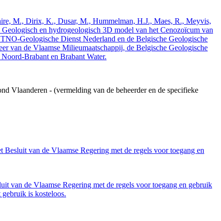
elaire, M., Dirix, K., Dusar, M., Hummelman, H.J., Maes, R., Meyvis,
3. Geologisch en hydrogeologisch 3D model van het Cenozoïcum van
 TNO-Geologische Dienst Nederland en de Belgische Geologische
eer van de Vlaamse Milieumaatschappij, de Belgische Geologische
e Noord-Brabant en Brabant Water.
ond Vlaanderen - (vermelding van de beheerder en de specifieke
et Besluit van de Vlaamse Regering met de regels voor toegang en
luit van de Vlaamse Regering met de regels voor toegang en gebruik
gebruik is kosteloos.