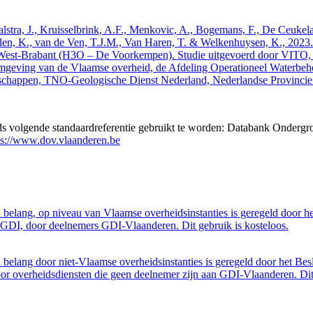
 Walstra, J., Kruisselbrink, A.F., Menkovic, A., Bogemans, F., De Ceuk
len, K., van de Ven, T.J.M., Van Haren, T. & Welkenhuysen, K., 202
West-Brabant (H3O – De Voorkempen). Studie uitgevoerd door VITO,
mgeving van de Vlaamse overheid, de Afdeling Operationeel Waterbeh
enschappen, TNO-Geologische Dienst Nederland, Nederlandse Provinci
eds volgende standaardreferentie gebruikt te worden: Databank Ondergr
ps://www.dov.vlaanderen.be
belang, op niveau van Vlaamse overheidsinstanties is geregeld door h
GDI, door deelnemers GDI-Vlaanderen. Dit gebruik is kosteloos.
belang door niet-Vlaamse overheidsinstanties is geregeld door het Bes
 overheidsdiensten die geen deelnemer zijn aan GDI-Vlaanderen. Dit 