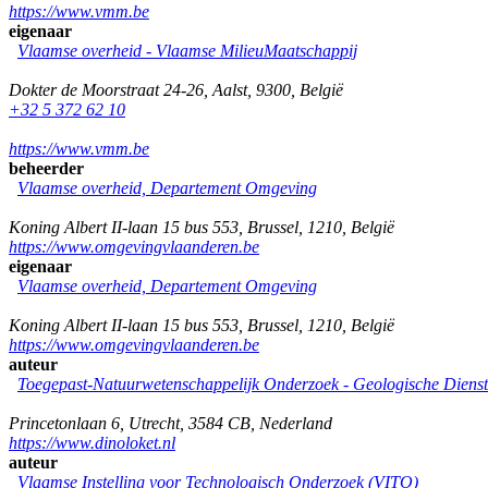
https://www.vmm.be
eigenaar
Vlaamse overheid - Vlaamse MilieuMaatschappij
Dokter de Moorstraat 24-26
,
Aalst
,
9300
,
België
+32 5 372 62 10
https://www.vmm.be
beheerder
Vlaamse overheid, Departement Omgeving
Koning Albert II-laan 15 bus 553
,
Brussel
,
1210
,
België
https://www.omgevingvlaanderen.be
eigenaar
Vlaamse overheid, Departement Omgeving
Koning Albert II-laan 15 bus 553
,
Brussel
,
1210
,
België
https://www.omgevingvlaanderen.be
auteur
Toegepast-Natuurwetenschappelijk Onderzoek - Geologische Diens
Princetonlaan 6
,
Utrecht
,
3584 CB
,
Nederland
https://www.dinoloket.nl
auteur
Vlaamse Instelling voor Technologisch Onderzoek (VITO)