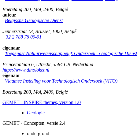
Boeretang 200
,
Mol
,
2400
,
België
auteur
Belgische Geologische Dienst
Jennerstraat 13
,
Brussel
,
1000
,
België
+32 2 788 76 00-01
eigenaar
Toegepast-Natuurwetenschappelijk Onderzoek - Geologische Diens
Princetonlaan 6
,
Utrecht
,
3584 CB
,
Nederland
https://www.dinoloket.nl
eigenaar
Vlaamse Instelling voor Technologisch Onderzoek (VITO)
Boeretang 200
,
Mol
,
2400
,
België
GEMET - INSPIRE themes, version 1.0
Geologie
GEMET - Concepten, versie 2.4
ondergrond