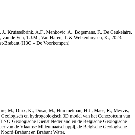
a, J., Kruisselbrink, A.F., Menkovic, A., Bogemans, F., De Ceukelaire,
, van de Ven, T.J.M., Van Haren, T. & Welkenhuysen, K., 2023.
est-Brabant (H3O – De Voorkempen)
elaire, M., Dirix, K., Dusar, M., Hummelman, H.J., Maes, R., Meyvis,
3. Geologisch en hydrogeologisch 3D model van het Cenozoïcum van
 TNO-Geologische Dienst Nederland en de Belgische Geologische
eer van de Vlaamse Milieumaatschappij, de Belgische Geologische
e Noord-Brabant en Brabant Water.