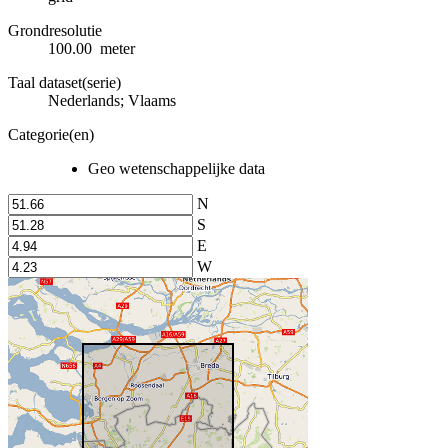
Grondresolutie
100.00 meter
Taal dataset(serie)
Nederlands; Vlaams
Categorie(en)
Geo wetenschappelijke data
N
S
E
W