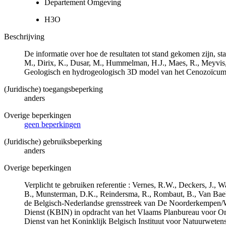
Departement Omgeving
H3O
Beschrijving
De informatie over hoe de resultaten tot stand gekomen zijn, st
M., Dirix, K., Dusar, M., Hummelman, H.J., Maes, R., Meyvis
Geologisch en hydrogeologisch 3D model van het Cenozoïcu
(Juridische) toegangsbeperking
anders
Overige beperkingen
geen beperkingen
(Juridische) gebruiksbeperking
anders
Overige beperkingen
Verplicht te gebruiken referentie : Vernes, R.W., Deckers, J.,
B., Munsterman, D.K., Reindersma, R., Rombaut, B., Van Bae
de Belgisch-Nederlandse grensstreek van De Noorderkempen/
Dienst (KBIN) in opdracht van het Vlaams Planbureau voor O
Dienst van het Koninklijk Belgisch Instituut voor Natuurwet