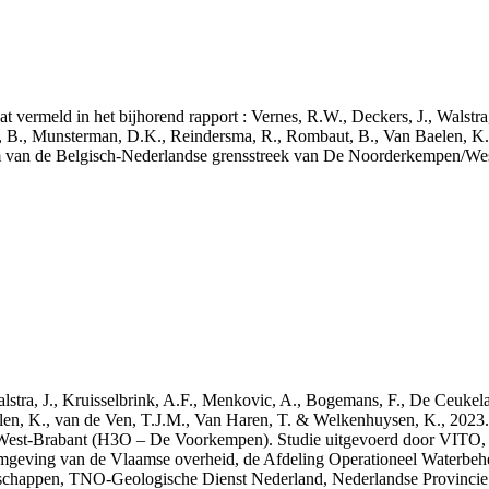
aat vermeld in het bijhorend rapport : Vernes, R.W., Deckers, J., Walstr
, B., Munsterman, D.K., Reindersma, R., Rombaut, B., Van Baelen, K.
m van de Belgisch-Nederlandse grensstreek van De Noorderkempen/W
 Walstra, J., Kruisselbrink, A.F., Menkovic, A., Bogemans, F., De Ceuk
len, K., van de Ven, T.J.M., Van Haren, T. & Welkenhuysen, K., 202
West-Brabant (H3O – De Voorkempen). Studie uitgevoerd door VITO,
mgeving van de Vlaamse overheid, de Afdeling Operationeel Waterbeh
enschappen, TNO-Geologische Dienst Nederland, Nederlandse Provinci