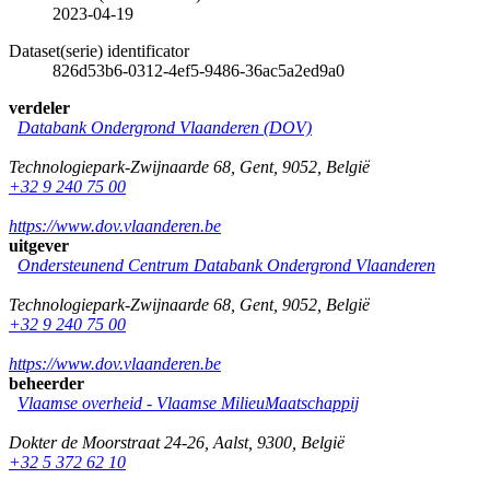
2023-04-19
Dataset(serie) identificator
826d53b6-0312-4ef5-9486-36ac5a2ed9a0
verdeler
Databank Ondergrond Vlaanderen (DOV)
Technologiepark-Zwijnaarde 68
,
Gent
,
9052
,
België
+32 9 240 75 00
https://www.dov.vlaanderen.be
uitgever
Ondersteunend Centrum Databank Ondergrond Vlaanderen
Technologiepark-Zwijnaarde 68
,
Gent
,
9052
,
België
+32 9 240 75 00
https://www.dov.vlaanderen.be
beheerder
Vlaamse overheid - Vlaamse MilieuMaatschappij
Dokter de Moorstraat 24-26
,
Aalst
,
9300
,
België
+32 5 372 62 10