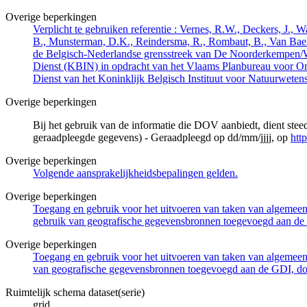
Overige beperkingen
Verplicht te gebruiken referentie : Vernes, R.W., Deckers, J.,
B., Munsterman, D.K., Reindersma, R., Rombaut, B., Van Bae
de Belgisch-Nederlandse grensstreek van De Noorderkempen/
Dienst (KBIN) in opdracht van het Vlaams Planbureau voor O
Dienst van het Koninklijk Belgisch Instituut voor Natuurwet
Overige beperkingen
Bij het gebruik van de informatie die DOV aanbiedt, dient ste
geraadpleegde gegevens) - Geraadpleegd op dd/mm/jjjj, op
htt
Overige beperkingen
Volgende aansprakelijkheidsbepalingen gelden.
Overige beperkingen
Toegang en gebruik voor het uitvoeren van taken van algemeen 
gebruik van geografische gegevensbronnen toegevoegd aan de 
Overige beperkingen
Toegang en gebruik voor het uitvoeren van taken van algemeen 
van geografische gegevensbronnen toegevoegd aan de GDI, door
Ruimtelijk schema dataset(serie)
grid