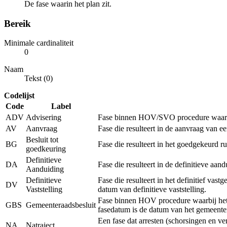
De fase waarin het plan zit.
Bereik
Minimale cardinaliteit
0
Naam
Tekst (0)
Codelijst
Code
Label
ADV
Advisering
Fase binnen HOV/SVO procedure waarbij 
AV
Aanvraag
Fase die resulteert in de aanvraag van 
Besluit tot
BG
Fase die resulteert in het goedgekeurd r
goedkeuring
Definitieve
DA
Fase die resulteert in de definitieve a
Aanduiding
Definitieve
Fase die resulteert in het definitief vas
DV
Vaststelling
datum van definitieve vaststelling.
Fase binnen HOV procedure waarbij het r
GBS
Gemeenteraadsbesluit
fasedatum is de datum van het gemeenter
Een fase dat arresten (schorsingen en v
NA
Natraject