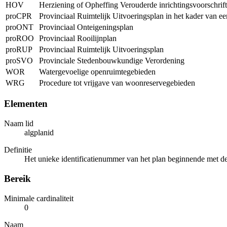
HOV
Herziening of Opheffing Verouderde inrichtingsvoorschrif
proCPR
Provinciaal Ruimtelijk Uitvoeringsplan in het kader van e
proONT
Provinciaal Onteigeningsplan
proROO
Provinciaal Rooilijnplan
proRUP
Provinciaal Ruimtelijk Uitvoeringsplan
proSVO
Provinciale Stedenbouwkundige Verordening
WOR
Watergevoelige openruimtegebieden
WRG
Procedure tot vrijgave van woonreservegebieden
Elementen
Naam lid
algplanid
Definitie
Het unieke identificatienummer van het plan beginnende met de 
Bereik
Minimale cardinaliteit
0
Naam