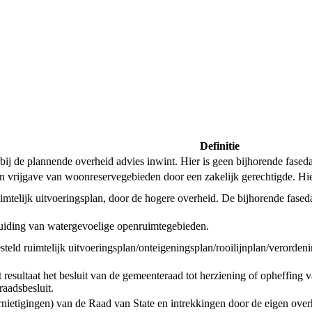
Definitie
de plannende overheid advies inwint. Hier is geen bijhorende faseda
een vrijgave van woonreservegebieden door een zakelijk gerechtigde. Hi
uimtelijk uitvoeringsplan, door de hogere overheid. De bijhorende fased
anduiding van watergevoelige openruimtegebieden.
tgesteld ruimtelijk uitvoeringsplan/onteigeningsplan/rooilijnplan/verord
esultaat het besluit van de gemeenteraad tot herziening of opheffing v
aadsbesluit.
ernietigingen) van de Raad van State en intrekkingen door de eigen ove