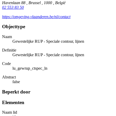
Havenlaan 88 , Brussel , 1000 , België
02 553 83 50
https://omgeving.vlaanderen.be/nl/contact
Objecttype
Naam
Gewestelijke RUP - Speciale contour, lijnen
Definitie
Gewestelijke RUP - Speciale contour, lijnen
Code
lu_gewrup_ctspec_ln
Abstract
false
Beperkt door
Elementen
Naam lid