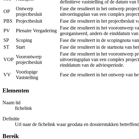
definitieve vaststelling of de datum van
Ontwerp
Fase die resulteert in het ontwerp proje
OP
projectbesluit
uitvoeringsplan van een complex project
PBS
Projectbesluit
Fase die resulteert in het projectbeslui
Fase die resulteert in het voorontwerp v
PV
Plenaire Vergadering
georganiseerd, anders de einddatum van
SP
Scoping
Fase die resulteert in de scopingnota va
ST
Start
Fase die resulteert in de startnota van h
Fase die resulteert in het voorontwerp p
Voorontwerp
VOP
uitvoeringsplan van een complex project
projectbesluit
einddatum van de adviesperiode.
Voorlopige
VV
Fase die resulteert in het ontwerp van h
Vaststelling
Elementen
Naam lid
fichelink
Definitie
Url naar de fichelink waar geodata en dossierstukken betreff
Bereik