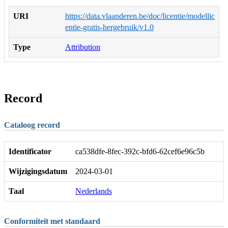
URI
https://data.vlaanderen.be/doc/licentie/modellic
entie-gratis-hergebruik/v1.0
Type
Attribution
Record
Cataloog record
Identificator
ca538dfe-8fec-392c-bfd6-62cef6e96c5b
Wijzigingsdatum
2024-03-01
Taal
Nederlands
Conformiteit met standaard