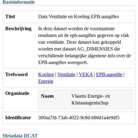
Basisinformatie
Titel
Data Ventilatie en Koeling EPB-aangiftes
Beschrijving
In deze dataset worden de voornaamste
resultaten uit de epb-aangiftes gegeven op vlak
van ventilatie. Deze dataset kan gekoppeld
worden met dataset AG_DIMENSIES die
verschillende belangrijke algemene info over de
EPB-aangiftes weergeeft.
Trefwoord
Koeling
|
Ventilatie
|
VEKA
|
EPB-aangifte
|
Energie
Organisatie
Naam
Vlaams Energie- en
Klimaatagentschap
Identificator
300aa7fd-73ab-4022-9c8d-b86d1a4e9df5
Metadata DCAT