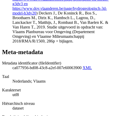
g3dv3 en
https://www.dov.vlaanderen.be/page/hydrogeologisch-3d-
model-h3dv20
) Deckers J., De Koninck R., Bos S.,
Broothaers M., Dirix K., Hambsch L., Lagrou, D.,
Lanckacker T., Matthijs, J., Rombaut B., Van Baelen K. &
Van Haren T., 2019. Studie uitgevoerd in opdracht van:
Vlaams Planbureau voor Omgeving (Departement
Omgeving) en Vlaamse Milieumaatschappij
2018/RMA/R/1569, 286p + bijlagen.
Meta-metadata
Metadata identificator (fileIdentifier)
ca077956-bd08-43c8-a2ef-007e60063900
XML
Taal
Nederlands; Vlaams
Karakterset
utf8
Hiërarchisch niveau
dataset