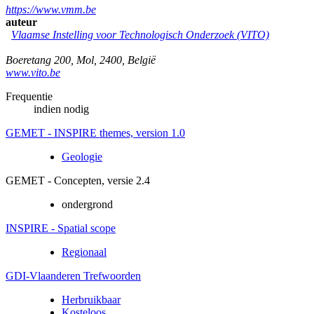
https://www.vmm.be
auteur
Vlaamse Instelling voor Technologisch Onderzoek (VITO)
Boeretang 200
,
Mol
,
2400
,
België
www.vito.be
Frequentie
indien nodig
GEMET - INSPIRE themes, version 1.0
Geologie
GEMET - Concepten, versie 2.4
ondergrond
INSPIRE - Spatial scope
Regionaal
GDI-Vlaanderen Trefwoorden
Herbruikbaar
Kosteloos