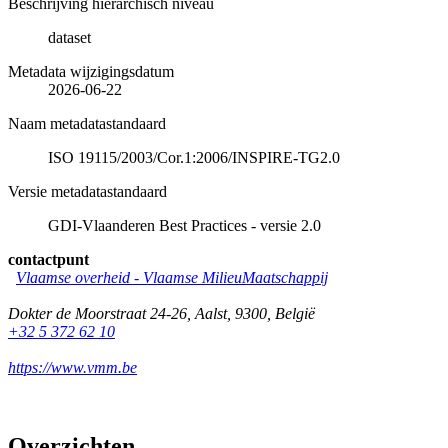
Beschrijving hiërarchisch niveau
dataset
Metadata wijzigingsdatum
2026-06-22
Naam metadatastandaard
ISO 19115/2003/Cor.1:2006/INSPIRE-TG2.0
Versie metadatastandaard
GDI-Vlaanderen Best Practices - versie 2.0
contactpunt
Vlaamse overheid - Vlaamse MilieuMaatschappij
Dokter de Moorstraat 24-26
,
Aalst
,
9300
,
België
+32 5 372 62 10
https://www.vmm.be
Overzichten