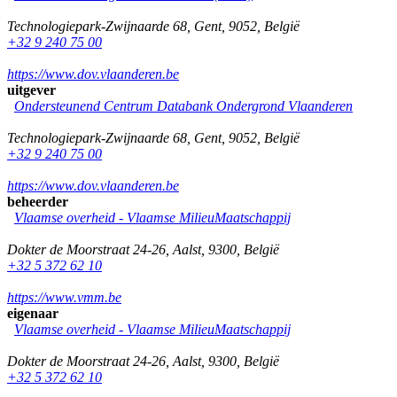
Technologiepark-Zwijnaarde 68
,
Gent
,
9052
,
België
+32 9 240 75 00
https://www.dov.vlaanderen.be
uitgever
Ondersteunend Centrum Databank Ondergrond Vlaanderen
Technologiepark-Zwijnaarde 68
,
Gent
,
9052
,
België
+32 9 240 75 00
https://www.dov.vlaanderen.be
beheerder
Vlaamse overheid - Vlaamse MilieuMaatschappij
Dokter de Moorstraat 24-26
,
Aalst
,
9300
,
België
+32 5 372 62 10
https://www.vmm.be
eigenaar
Vlaamse overheid - Vlaamse MilieuMaatschappij
Dokter de Moorstraat 24-26
,
Aalst
,
9300
,
België
+32 5 372 62 10