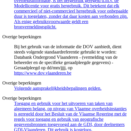
overheidsinformatie, is het hergebruik geregeld d.m.v. de
Modellicentie voor gratis hergebruik. Dit betekent dat elk
commercieel of niet-commercieel hergebruik voor onbepaalde
duur is toegelaten, zonder dat daar kosten aan verbonden zijn.
Als enige gebruiksvoorwaarde geldt een
bronvermeldingsplicht.
Overige beperkingen
Bij het gebruik van de informatie die DOV aanbiedt, dient
steeds volgende standaardreferentie gebruikt te worden:
Databank Ondergrond Vlaanderen - (vermelding van de
beheerder en de specifieke geraadpleegde gegevens) -
Geraadpleegd op dd/mm/jjjj, op
https://www.dov.vlaanderen.be
Overige beperkingen
Volgende aansprakelijkheidsbepalingen gelden.
Overige beperkingen
Toegang en gebruik voor het uitvoeren van taken van
algemeen belang, op niveau van Vlaamse overheidsinstanties
is geregeld door het Besluit van de Vlaamse Regering met de
regels voor toegang en gebruik van geografische
gegevensbronnen toegevoegd aan de GDI, door deelnemers
GDI-Vlaanderen. Dit gebruik is kosteloos.