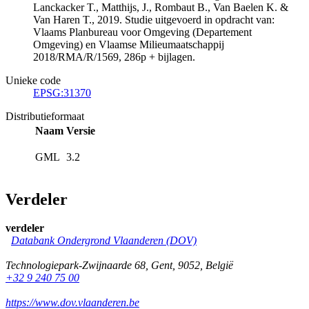
Lanckacker T., Matthijs, J., Rombaut B., Van Baelen K. &
Van Haren T., 2019. Studie uitgevoerd in opdracht van:
Vlaams Planbureau voor Omgeving (Departement
Omgeving) en Vlaamse Milieumaatschappij
2018/RMA/R/1569, 286p + bijlagen.
Unieke code
EPSG:31370
Distributieformaat
Naam
Versie
GML
3.2
Verdeler
verdeler
Databank Ondergrond Vlaanderen (DOV)
Technologiepark-Zwijnaarde 68
,
Gent
,
9052
,
België
+32 9 240 75 00
https://www.dov.vlaanderen.be