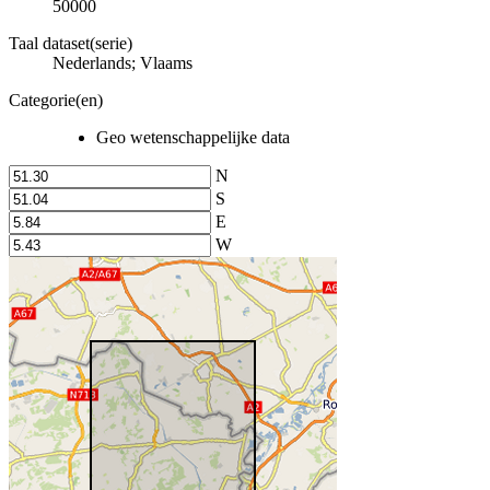
50000
Taal dataset(serie)
Nederlands; Vlaams
Categorie(en)
Geo wetenschappelijke data
N
S
E
W