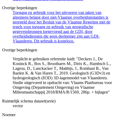
Overige beperkingen
Toegang en gebruik voor het uitvoeren van taken van
algemeen belang door niet-Vlaamse overheidsinstanties is
geregeld door het Besluit van de Vlaamse Regering met de
regels voor toegang en gebruik van geografische
gegevensbronnen toegevoegd aan de GDI, door
overheidsdiensten die geen deelnemer zijn aan GDI-
Vlaanderen. Dit gebruik is kosteloos.
Overige beperkingen
Verplicht te gebruiken referentie luidt: "Deckers J., De
Koninck R., Bos S., Broothaers M., Dirix K., Hambsch L.,
Lagrou, D., Lanckacker T., Matthijs, J., Rombaut B., Van
Baelen K. & Van Haren T., 2019. Geologisch (G3Dv3) en
hydrogeologisch (H3D) 3D-lagenmodel van Vlaanderen.
Studie uitgevoerd in opdracht van: Vlaams Planbureau voor
Omgeving (Departement Omgeving) en Vlaamse
Milieumaatschappij 2018/RMA/R/1569, 286p. + bijlagen"
Ruimtelijk schema dataset(serie)
vector
Noemer