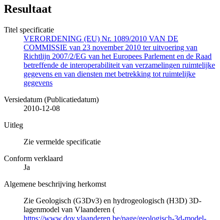
Resultaat
Titel specificatie
VERORDENING (EU) Nr. 1089/2010 VAN DE
COMMISSIE van 23 november 2010 ter uitvoering van
Richtlijn 2007/2/EG van het Europees Parlement en de Raad
betreffende de interoperabiliteit van verzamelingen ruimtelijke
gegevens en van diensten met betrekking tot ruimtelijke
gegevens
Versiedatum (Publicatiedatum)
2010-12-08
Uitleg
Zie vermelde specificatie
Conform verklaard
Ja
Algemene beschrijving herkomst
Zie Geologisch (G3Dv3) en hydrogeologisch (H3D) 3D-
lagenmodel van Vlaanderen (
https://www.dov.vlaanderen.be/page/geologisch-3d-model-