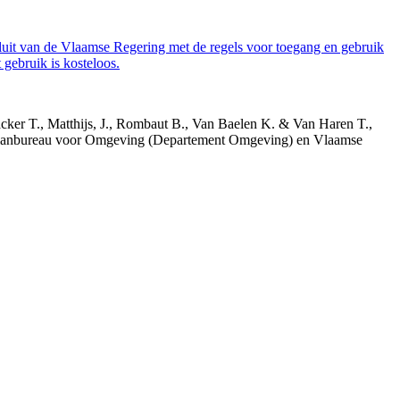
luit van de Vlaamse Regering met de regels voor toegang en gebruik
gebruik is kosteloos.
acker T., Matthijs, J., Rombaut B., Van Baelen K. & Van Haren T.,
 Planbureau voor Omgeving (Departement Omgeving) en Vlaamse