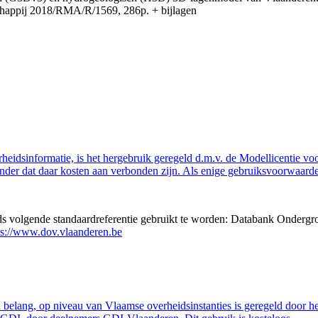
appij 2018/RMA/R/1569, 286p. + bijlagen
eidsinformatie, is het hergebruik geregeld d.m.v. de Modellicentie voor
nder dat daar kosten aan verbonden zijn. Als enige gebruiksvoorwaarde
eds volgende standaardreferentie gebruikt te worden: Databank Ondergr
ps://www.dov.vlaanderen.be
belang, op niveau van Vlaamse overheidsinstanties is geregeld door h