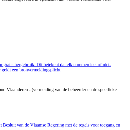
 gratis hergebruik. Dit betekent dat elk commercieel of niet-
 geldt een bronvermeldingsplicht.
ond Vlaanderen - (vermelding van de beheerder en de specifieke
et Besluit van de Vlaamse Regering met de regels voor toegang en