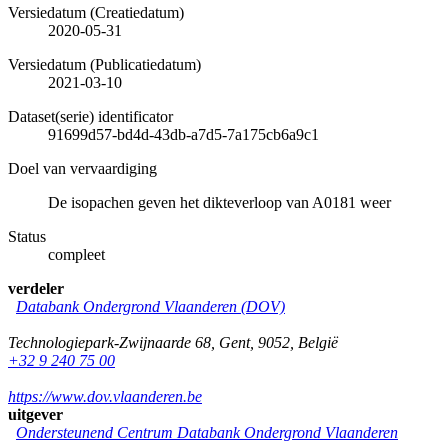
Versiedatum (Creatiedatum)
2020-05-31
Versiedatum (Publicatiedatum)
2021-03-10
Dataset(serie) identificator
91699d57-bd4d-43db-a7d5-7a175cb6a9c1
Doel van vervaardiging
De isopachen geven het dikteverloop van A0181 weer
Status
compleet
verdeler
Databank Ondergrond Vlaanderen (DOV)
Technologiepark-Zwijnaarde 68
,
Gent
,
9052
,
België
+32 9 240 75 00
https://www.dov.vlaanderen.be
uitgever
Ondersteunend Centrum Databank Ondergrond Vlaanderen