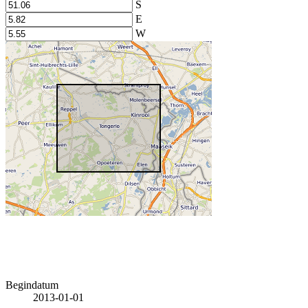
S
E
W
Begindatum
2013-01-01