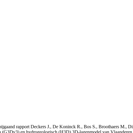
t bijgaand rapport Deckers J., De Koninck R., Bos S., Broothaers M., Di
 (G3Dv3) en hydrogeologisch (H3D) 3D-lagenmodel van Vlaanderen. S