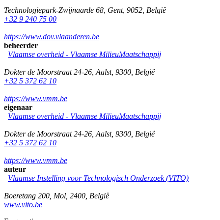
Technologiepark-Zwijnaarde 68
,
Gent
,
9052
,
België
+32 9 240 75 00
https://www.dov.vlaanderen.be
beheerder
Vlaamse overheid - Vlaamse MilieuMaatschappij
Dokter de Moorstraat 24-26
,
Aalst
,
9300
,
België
+32 5 372 62 10
https://www.vmm.be
eigenaar
Vlaamse overheid - Vlaamse MilieuMaatschappij
Dokter de Moorstraat 24-26
,
Aalst
,
9300
,
België
+32 5 372 62 10
https://www.vmm.be
auteur
Vlaamse Instelling voor Technologisch Onderzoek (VITO)
Boeretang 200
,
Mol
,
2400
,
België
www.vito.be