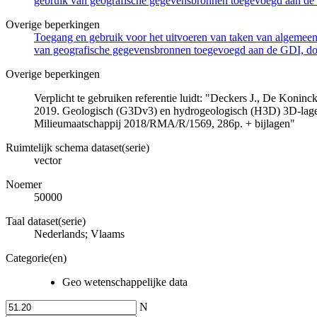
gebruik van geografische gegevensbronnen toegevoegd aan de 
Overige beperkingen
Toegang en gebruik voor het uitvoeren van taken van algemeen 
van geografische gegevensbronnen toegevoegd aan de GDI, door
Overige beperkingen
Verplicht te gebruiken referentie luidt: "Deckers J., De Koni
2019. Geologisch (G3Dv3) en hydrogeologisch (H3D) 3D-lage
Milieumaatschappij 2018/RMA/R/1569, 286p. + bijlagen"
Ruimtelijk schema dataset(serie)
vector
Noemer
50000
Taal dataset(serie)
Nederlands; Vlaams
Categorie(en)
Geo wetenschappelijke data
N