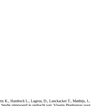
rix K., Hambsch L., Lagrou, D., Lanckacker T., Matthijs, J.,
tudie uitgevoerd in opdracht van: Vlaams Planbureau voor