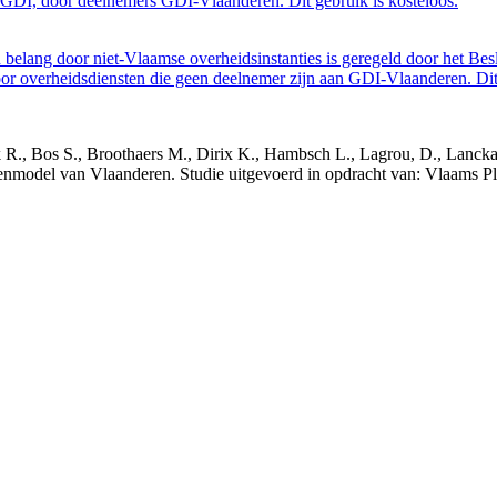
GDI, door deelnemers GDI-Vlaanderen. Dit gebruik is kosteloos.
belang door niet-Vlaamse overheidsinstanties is geregeld door het Bes
 overheidsdiensten die geen deelnemer zijn aan GDI-Vlaanderen. Dit 
nck R., Bos S., Broothaers M., Dirix K., Hambsch L., Lagrou, D., Lanck
nmodel van Vlaanderen. Studie uitgevoerd in opdracht van: Vlaams