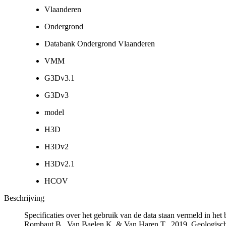
Vlaanderen
Ondergrond
Databank Ondergrond Vlaanderen
VMM
G3Dv3.1
G3Dv3
model
H3D
H3Dv2
H3Dv2.1
HCOV
Beschrijving
Specificaties over het gebruik van de data staan vermeld in he
Rombaut B., Van Baelen K. & Van Haren T., 2019. Geologisch