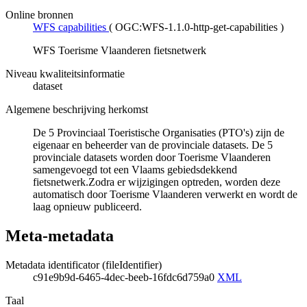
Online bronnen
WFS capabilities
(
OGC:WFS-1.1.0-http-get-capabilities
)
WFS Toerisme Vlaanderen fietsnetwerk
Niveau kwaliteitsinformatie
dataset
Algemene beschrijving herkomst
De 5 Provinciaal Toeristische Organisaties (PTO's) zijn de
eigenaar en beheerder van de provinciale datasets. De 5
provinciale datasets worden door Toerisme Vlaanderen
samengevoegd tot een Vlaams gebiedsdekkend
fietsnetwerk.Zodra er wijzigingen optreden, worden deze
automatisch door Toerisme Vlaanderen verwerkt en wordt de
laag opnieuw publiceerd.
Meta-metadata
Metadata identificator (fileIdentifier)
c91e9b9d-6465-4dec-beeb-16fdc6d759a0
XML
Taal