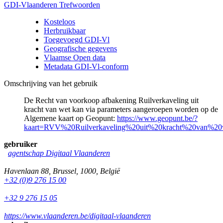
GDI-Vlaanderen Trefwoorden
Kosteloos
Herbruikbaar
Toegevoegd GDI-Vl
Geografische gegevens
Vlaamse Open data
Metadata GDI-Vl-conform
Omschrijving van het gebruik
De Recht van voorkoop afbakening Ruilverkaveling uit
kracht van wet kan via parameters aangeroepen worden op de
Algemene kaart op Geopunt:
https://www.geopunt.be/?
kaart=RVV%20Ruilverkaveling%20uit%20kracht%20van%20
gebruiker
agentschap Digitaal Vlaanderen
Havenlaan 88
,
Brussel
,
1000
,
België
+32 (0)9 276 15 00
+32 9 276 15 05
https://www.vlaanderen.be/digitaal-vlaanderen