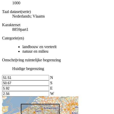
1000
Taal dataset(serie)
Nederlands; Vlaams
Karakterset
8859part1
Categorie(en)
landbouw en veeteelt
natuur en milieu
Omschrijving ruimtelijke begrenzing
Huidige begrenzing
N
S
E
W