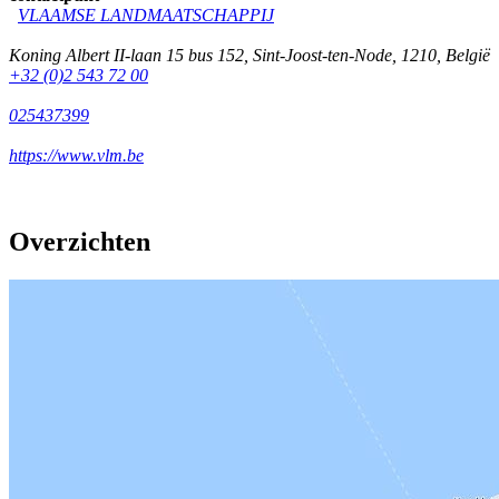
VLAAMSE LANDMAATSCHAPPIJ
Koning Albert II-laan 15 bus 152
,
Sint-Joost-ten-Node
,
1210
,
België
+32 (0)2 543 72 00
025437399
https://www.vlm.be
Overzichten