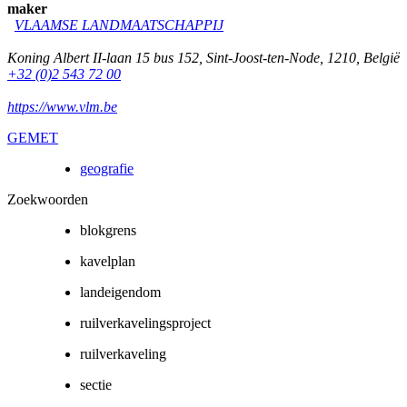
maker
VLAAMSE LANDMAATSCHAPPIJ
Koning Albert II-laan 15 bus 152
,
Sint-Joost-ten-Node
,
1210
,
België
+32 (0)2 543 72 00
https://www.vlm.be
GEMET
geografie
Zoekwoorden
blokgrens
kavelplan
landeigendom
ruilverkavelingsproject
ruilverkaveling
sectie