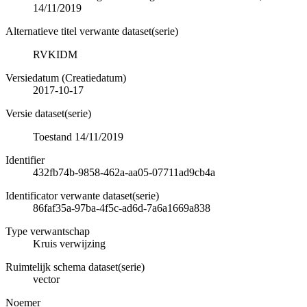
14/11/2019
Alternatieve titel verwante dataset(serie)
RVKIDM
Versiedatum (Creatiedatum)
2017-10-17
Versie dataset(serie)
Toestand 14/11/2019
Identifier
432fb74b-9858-462a-aa05-07711ad9cb4a
Identificator verwante dataset(serie)
86faf35a-97ba-4f5c-ad6d-7a6a1669a838
Type verwantschap
Kruis verwijzing
Ruimtelijk schema dataset(serie)
vector
Noemer