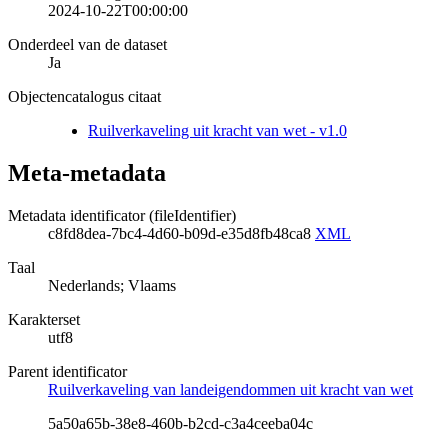
2024-10-22T00:00:00
Onderdeel van de dataset
Ja
Objectencatalogus citaat
Ruilverkaveling uit kracht van wet - v1.0
Meta-metadata
Metadata identificator (fileIdentifier)
c8fd8dea-7bc4-4d60-b09d-e35d8fb48ca8
XML
Taal
Nederlands; Vlaams
Karakterset
utf8
Parent identificator
Ruilverkaveling van landeigendommen uit kracht van wet
5a50a65b-38e8-460b-b2cd-c3a4ceeba04c