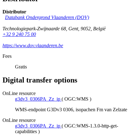
Distributor
Databank Ondergrond Vlaanderen (DOV)
Technologiepark-Zwijnaarde 68
,
Gent
,
9052
,
België
+32 9 240 75 00
https://www.dov.vlaanderen.be
Fees
Gratis
Digital transfer options
OnLine resource
g3dv3_0306PA_Zz_ip
(
OGC:WMS
)
WMS-endpoint G3Dv3 0306, isopachen Fm van Zelzate
OnLine resource
g3dv3_0306PA_Zz_ip
(
OGC:WMS-1.3.0-http-get-
capabilities
)