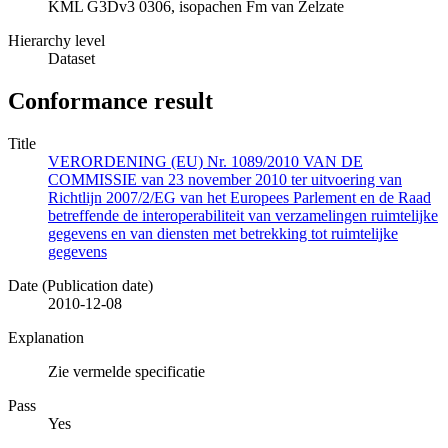
KML G3Dv3 0306, isopachen Fm van Zelzate
Hierarchy level
Dataset
Conformance result
Title
VERORDENING (EU) Nr. 1089/2010 VAN DE
COMMISSIE van 23 november 2010 ter uitvoering van
Richtlijn 2007/2/EG van het Europees Parlement en de Raad
betreffende de interoperabiliteit van verzamelingen ruimtelijke
gegevens en van diensten met betrekking tot ruimtelijke
gegevens
Date (Publication date)
2010-12-08
Explanation
Zie vermelde specificatie
Pass
Yes