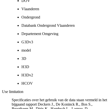
DOV
Vlaanderen
Ondergrond
Databank Ondergrond Vlaanderen
Departement Omgeving
G3Dv3
model
3D
H3D
H3Dv2
HCOV
Use limitation
Specificaties over het gebruik van de data staan vermeld in het
bijgaand rapport Deckers J., De Koninck R., Bos S.,
Broothaers M., Dirix K., Hambsch L., Lagrou, D.,