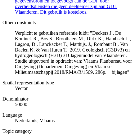
gegevensbronnen toegevoegd aan de GDI, door
overheidsdiensten die geen deelnemer zijn aan GDI-
Vlaanderen. Dit gebruik is kosteloos.
Other constraints
Verplicht te gebruiken referentie luidt: "Deckers J., De
Koninck R., Bos S., Broothaers M., Dirix K., Hambsch L.,
Lagrou, D., Lanckacker T., Matthijs, J., Rombaut B., Van
Baelen K. & Van Haren T., 2019. Geologisch (G3Dv3) en
hydrogeologisch (H3D) 3D-lagenmodel van Vlaanderen.
Studie uitgevoerd in opdracht van: Vlaams Planbureau voor
Omgeving (Departement Omgeving) en Vlaamse
Milieumaatschappij 2018/RMA/R/1569, 286p. + bijlagen"
Spatial representation type
Vector
Denominator
50000
Language
Nederlands; Vlaams
Topic category