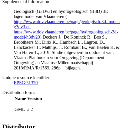
Supplemental Information
Geologisch (G3Dv3) en hydrogeologisch (H3D) 3D-
lagenmodel van Vlaanderen (
https://www.dov.vlaanderen.be/page/geologisch-3d-model-
g3dv3 en
https://www.dov.vlaanderen.be/page/hydrogeologisch-3d-
model-h3dv20
) Deckers J., De Koninck R., Bos S.,
Broothaers M., Dirix K., Hambsch L., Lagrou, D.,
Lanckacker T., Matthijs, J., Rombaut B., Van Baelen K. &
Van Haren T., 2019. Studie uitgevoerd in opdracht van:
Vlaams Planbureau voor Omgeving (Departement
Omgeving) en Vlaamse Milieumaatschappij
2018/RMA/R/1569, 286p + bijlagen.
Unique resource identifier
EPSG:31370
Distribution format
Name
Version
GML
3.2
Distributor