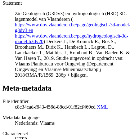
Statement
Zie Geologisch (G3Dv3) en hydrogeologisch (H3D) 3D-
lagenmodel van Vlaanderen (
https://www.dov.vlaanderen.be/page/geologisch-3d-model-
g3dv3 en
https://www.dov.vlaanderen.be/page/hydrogeologisch-3d-
model-h3dv20
) Deckers J., De Koninck R., Bos S.,
Broothaers M., Dirix K., Hambsch L., Lagrou, D.,
Lanckacker T., Matthijs, J., Rombaut B., Van Baelen K. &
Van Haren T., 2019. Studie uitgevoerd in opdracht van:
Vlaams Planbureau voor Omgeving (Departement
Omgeving) en Vlaamse Milieumaatschappij
2018/RMA/R/1569, 286p + bijlagen.
Meta-metadata
File identifier
c8c34cad-f643-456d-88cd-01f82cf469ed
XML
Metadata language
Nederlands; Vlaams
Character set