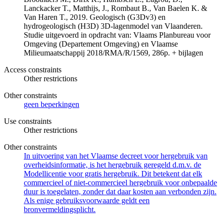
Lanckacker T., Matthijs, J., Rombaut B., Van Baelen K. &
Van Haren T., 2019. Geologisch (G3Dv3) en
hydrogeologisch (H3D) 3D-lagenmodel van Vlaanderen.
Studie uitgevoerd in opdracht van: Vlaams Planbureau voor
Omgeving (Departement Omgeving) en Vlaamse
Milieumaatschappij 2018/RMA/R/1569, 286p. + bijlagen
Access constraints
Other restrictions
Other constraints
geen beperkingen
Use constraints
Other restrictions
Other constraints
In uitvoering van het Vlaamse decreet voor hergebruik van
overheidsinformatie, is het hergebruik geregeld d.m.v. de
Modellicentie voor gratis hergebruik. Dit betekent dat elk
commercieel of niet-commercieel hergebruik voor onbepaalde
duur is toegelaten, zonder dat daar kosten aan verbonden zijn.
Als enige gebruiksvoorwaarde geldt een
bronvermeldingsplicht.