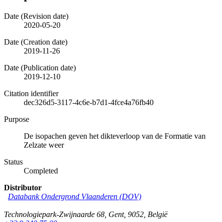
Date (Revision date)
2020-05-20
Date (Creation date)
2019-11-26
Date (Publication date)
2019-12-10
Citation identifier
dec326d5-3117-4c6e-b7d1-4fce4a76fb40
Purpose
De isopachen geven het dikteverloop van de Formatie van
Zelzate weer
Status
Completed
Distributor
Databank Ondergrond Vlaanderen (DOV)
Technologiepark-Zwijnaarde 68
,
Gent
,
9052
,
België