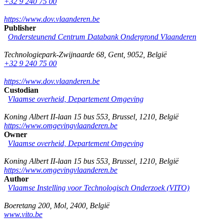
+32 9 240 75 00
https://www.dov.vlaanderen.be
Publisher
Ondersteunend Centrum Databank Ondergrond Vlaanderen
Technologiepark-Zwijnaarde 68
,
Gent
,
9052
,
België
+32 9 240 75 00
https://www.dov.vlaanderen.be
Custodian
Vlaamse overheid, Departement Omgeving
Koning Albert II-laan 15 bus 553
,
Brussel
,
1210
,
België
https://www.omgevingvlaanderen.be
Owner
Vlaamse overheid, Departement Omgeving
Koning Albert II-laan 15 bus 553
,
Brussel
,
1210
,
België
https://www.omgevingvlaanderen.be
Author
Vlaamse Instelling voor Technologisch Onderzoek (VITO)
Boeretang 200
,
Mol
,
2400
,
België
www.vito.be