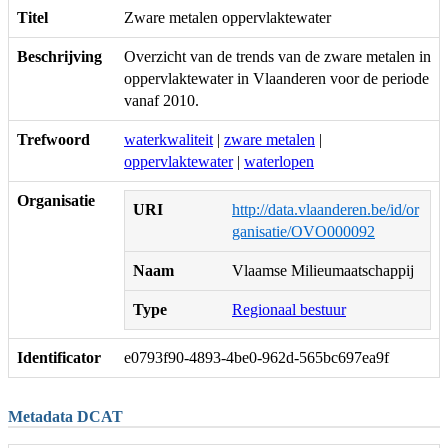
Titel
Zware metalen oppervlaktewater
Beschrijving
Overzicht van de trends van de zware metalen in
oppervlaktewater in Vlaanderen voor de periode
vanaf 2010.
Trefwoord
waterkwaliteit
|
zware metalen
|
oppervlaktewater
|
waterlopen
Organisatie
URI
http://data.vlaanderen.be/id/or
ganisatie/OVO000092
Naam
Vlaamse Milieumaatschappij
Type
Regionaal bestuur
Identificator
e0793f90-4893-4be0-962d-565bc697ea9f
Metadata DCAT