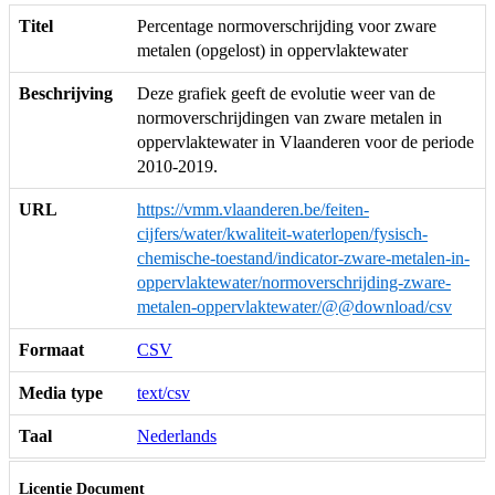
Titel
Percentage normoverschrijding voor zware
metalen (opgelost) in oppervlaktewater
Beschrijving
Deze grafiek geeft de evolutie weer van de
normoverschrijdingen van zware metalen in
oppervlaktewater in Vlaanderen voor de periode
2010-2019.
URL
https://vmm.vlaanderen.be/feiten-
cijfers/water/kwaliteit-waterlopen/fysisch-
chemische-toestand/indicator-zware-metalen-in-
oppervlaktewater/normoverschrijding-zware-
metalen-oppervlaktewater/@@download/csv
Formaat
CSV
Media type
text/csv
Taal
Nederlands
Licentie Document