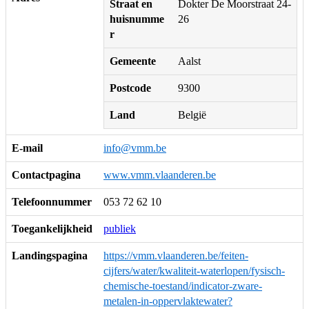
Straat en
Dokter De Moorstraat 24-
huisnumme
26
r
Gemeente
Aalst
Postcode
9300
Land
België
E-mail
info@vmm.be
Contactpagina
www.vmm.vlaanderen.be
Telefoonnummer
053 72 62 10
Toegankelijkheid
publiek
Landingspagina
https://vmm.vlaanderen.be/feiten-
cijfers/water/kwaliteit-waterlopen/fysisch-
chemische-toestand/indicator-zware-
metalen-in-oppervlaktewater?