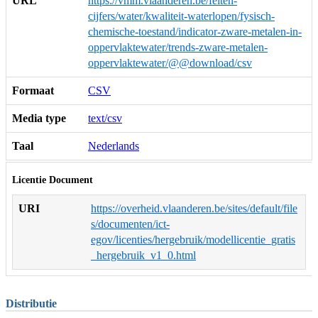
URL
https://vmm.vlaanderen.be/feiten-
cijfers/water/kwaliteit-waterlopen/fysisch-
chemische-toestand/indicator-zware-metalen-in-
oppervlaktewater/trends-zware-metalen-
oppervlaktewater/@@download/csv
Formaat
CSV
Media type
text/csv
Taal
Nederlands
Licentie Document
URI
https://overheid.vlaanderen.be/sites/default/file
s/documenten/ict-
egov/licenties/hergebruik/modellicentie_gratis
_hergebruik_v1_0.html
Distributie