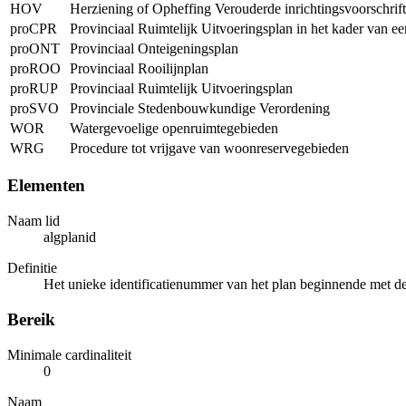
HOV
Herziening of Opheffing Verouderde inrichtingsvoorschrif
proCPR
Provinciaal Ruimtelijk Uitvoeringsplan in het kader van e
proONT
Provinciaal Onteigeningsplan
proROO
Provinciaal Rooilijnplan
proRUP
Provinciaal Ruimtelijk Uitvoeringsplan
proSVO
Provinciale Stedenbouwkundige Verordening
WOR
Watergevoelige openruimtegebieden
WRG
Procedure tot vrijgave van woonreservegebieden
Elementen
Naam lid
algplanid
Definitie
Het unieke identificatienummer van het plan beginnende met de 
Bereik
Minimale cardinaliteit
0
Naam