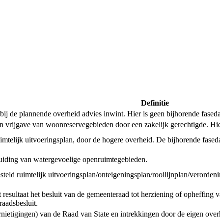
Definitie
de plannende overheid advies inwint. Hier is geen bijhorende faseda
een vrijgave van woonreservegebieden door een zakelijk gerechtigde. Hi
uimtelijk uitvoeringsplan, door de hogere overheid. De bijhorende fased
anduiding van watergevoelige openruimtegebieden.
tgesteld ruimtelijk uitvoeringsplan/onteigeningsplan/rooilijnplan/verord
esultaat het besluit van de gemeenteraad tot herziening of opheffing v
aadsbesluit.
ernietigingen) van de Raad van State en intrekkingen door de eigen ove