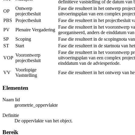
definitieve vaststelling of de datum van
Ontwerp
Fase die resulteert in het ontwerp proje
OP
projectbesluit
uitvoeringsplan van een complex project
PBS
Projectbesluit
Fase die resulteert in het projectbeslui
Fase die resulteert in het voorontwerp v
PV
Plenaire Vergadering
georganiseerd, anders de einddatum van
SP
Scoping
Fase die resulteert in de scopingnota va
ST
Start
Fase die resulteert in de startnota van h
Fase die resulteert in het voorontwerp p
Voorontwerp
VOP
uitvoeringsplan van een complex project
projectbesluit
einddatum van de adviesperiode.
Voorlopige
VV
Fase die resulteert in het ontwerp van h
Vaststelling
Elementen
Naam lid
geometrie_oppervlakte
Definitie
De oppervlakte van het object.
Bereik