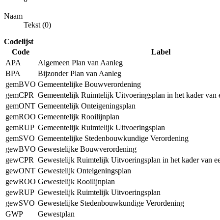
Naam
Tekst (0)
Codelijst
Code
Label
APA
Algemeen Plan van Aanleg
BPA
Bijzonder Plan van Aanleg
gemBVO
Gemeentelijke Bouwverordening
gemCPR
Gemeentelijk Ruimtelijk Uitvoeringsplan in het kader van
gemONT
Gemeentelijk Onteigeningsplan
gemROO
Gemeentelijk Rooilijnplan
gemRUP
Gemeentelijk Ruimtelijk Uitvoeringsplan
gemSVO
Gemeentelijke Stedenbouwkundige Verordening
gewBVO
Gewestelijke Bouwverordening
gewCPR
Gewestelijk Ruimtelijk Uitvoeringsplan in het kader van 
gewONT
Gewestelijk Onteigeningsplan
gewROO
Gewestelijk Rooilijnplan
gewRUP
Gewestelijk Ruimtelijk Uitvoeringsplan
gewSVO
Gewestelijke Stedenbouwkundige Verordening
GWP
Gewestplan