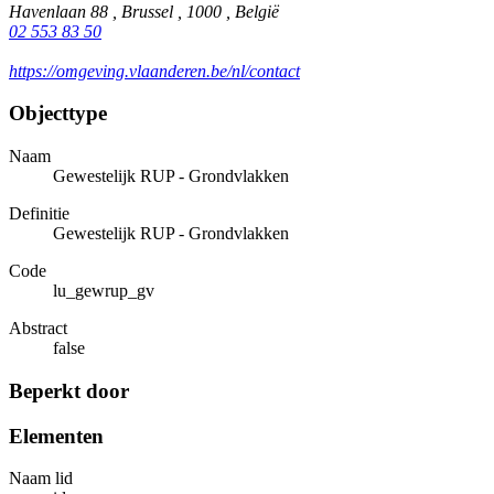
Havenlaan 88 , Brussel , 1000 , België
02 553 83 50
https://omgeving.vlaanderen.be/nl/contact
Objecttype
Naam
Gewestelijk RUP - Grondvlakken
Definitie
Gewestelijk RUP - Grondvlakken
Code
lu_gewrup_gv
Abstract
false
Beperkt door
Elementen
Naam lid