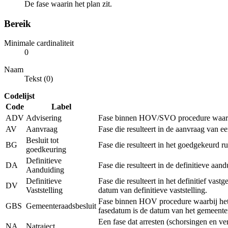
De fase waarin het plan zit.
Bereik
Minimale cardinaliteit
0
Naam
Tekst (0)
Codelijst
Code
Label
ADV
Advisering
Fase binnen HOV/SVO procedure waarbij 
AV
Aanvraag
Fase die resulteert in de aanvraag van 
Besluit tot
BG
Fase die resulteert in het goedgekeurd r
goedkeuring
Definitieve
DA
Fase die resulteert in de definitieve a
Aanduiding
Definitieve
Fase die resulteert in het definitief vas
DV
Vaststelling
datum van definitieve vaststelling.
Fase binnen HOV procedure waarbij het r
GBS
Gemeenteraadsbesluit
fasedatum is de datum van het gemeenter
Een fase dat arresten (schorsingen en v
NA
Natraject