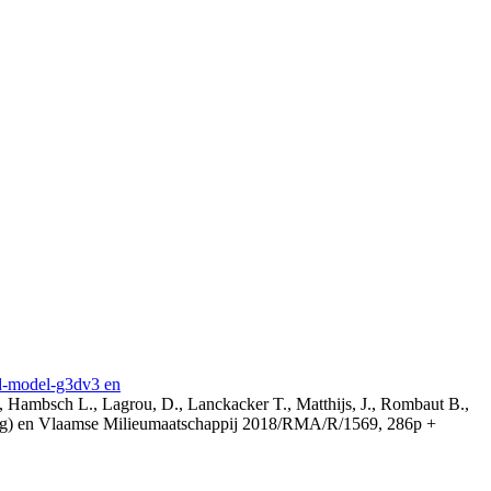
3d-model-g3dv3 en
, Hambsch L., Lagrou, D., Lanckacker T., Matthijs, J., Rombaut B.,
ing) en Vlaamse Milieumaatschappij 2018/RMA/R/1569, 286p +