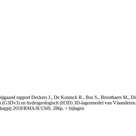
t bijgaand rapport Deckers J., De Koninck R., Bos S., Broothaers M., Di
 (G3Dv3) en hydrogeologisch (H3D) 3D-lagenmodel van Vlaanderen. S
appij 2018/RMA/R/1569, 286p. + bijlagen