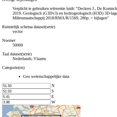
Verplicht te gebruiken referentie luidt: "Deckers J., De Koni
2019. Geologisch (G3Dv3) en hydrogeologisch (H3D) 3D-lage
Milieumaatschappij 2018/RMA/R/1569, 286p. + bijlagen"
Ruimtelijk schema dataset(serie)
vector
Noemer
50000
Taal dataset(serie)
Nederlands; Vlaams
Categorie(en)
Geo wetenschappelijke data
N
S
E
W