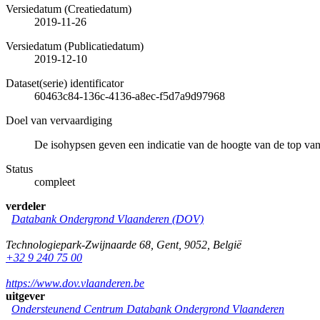
Versiedatum (Creatiedatum)
2019-11-26
Versiedatum (Publicatiedatum)
2019-12-10
Dataset(serie) identificator
60463c84-136c-4136-a8ec-f5d7a9d97968
Doel van vervaardiging
De isohypsen geven een indicatie van de hoogte van de top va
Status
compleet
verdeler
Databank Ondergrond Vlaanderen (DOV)
Technologiepark-Zwijnaarde 68
,
Gent
,
9052
,
België
+32 9 240 75 00
https://www.dov.vlaanderen.be
uitgever
Ondersteunend Centrum Databank Ondergrond Vlaanderen