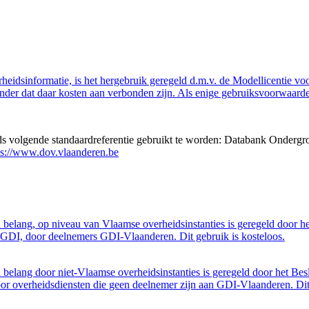
eidsinformatie, is het hergebruik geregeld d.m.v. de Modellicentie voor
nder dat daar kosten aan verbonden zijn. Als enige gebruiksvoorwaarde
eds volgende standaardreferentie gebruikt te worden: Databank Ondergr
ps://www.dov.vlaanderen.be
belang, op niveau van Vlaamse overheidsinstanties is geregeld door h
GDI, door deelnemers GDI-Vlaanderen. Dit gebruik is kosteloos.
belang door niet-Vlaamse overheidsinstanties is geregeld door het Bes
 overheidsdiensten die geen deelnemer zijn aan GDI-Vlaanderen. Dit 