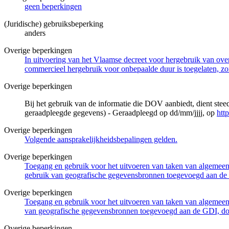
geen beperkingen
(Juridische) gebruiksbeperking
anders
Overige beperkingen
In uitvoering van het Vlaamse decreet voor hergebruik van overh
commercieel hergebruik voor onbepaalde duur is toegelaten, zo
Overige beperkingen
Bij het gebruik van de informatie die DOV aanbiedt, dient ste
geraadpleegde gegevens) - Geraadpleegd op dd/mm/jjjj, op
htt
Overige beperkingen
Volgende aansprakelijkheidsbepalingen gelden.
Overige beperkingen
Toegang en gebruik voor het uitvoeren van taken van algemeen 
gebruik van geografische gegevensbronnen toegevoegd aan de 
Overige beperkingen
Toegang en gebruik voor het uitvoeren van taken van algemeen 
van geografische gegevensbronnen toegevoegd aan de GDI, door
Overige beperkingen