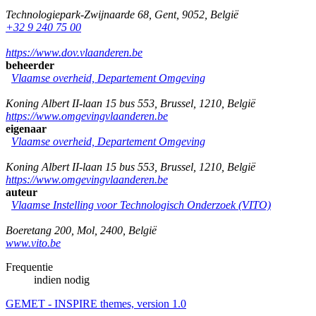
Technologiepark-Zwijnaarde 68
,
Gent
,
9052
,
België
+32 9 240 75 00
https://www.dov.vlaanderen.be
beheerder
Vlaamse overheid, Departement Omgeving
Koning Albert II-laan 15 bus 553
,
Brussel
,
1210
,
België
https://www.omgevingvlaanderen.be
eigenaar
Vlaamse overheid, Departement Omgeving
Koning Albert II-laan 15 bus 553
,
Brussel
,
1210
,
België
https://www.omgevingvlaanderen.be
auteur
Vlaamse Instelling voor Technologisch Onderzoek (VITO)
Boeretang 200
,
Mol
,
2400
,
België
www.vito.be
Frequentie
indien nodig
GEMET - INSPIRE themes, version 1.0