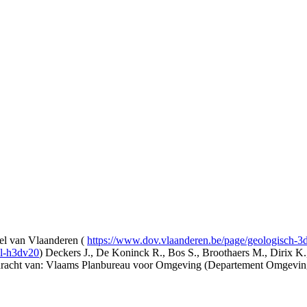
l van Vlaanderen (
https://www.dov.vlaanderen.be/page/geologisch-
el-h3dv20
) Deckers J., De Koninck R., Bos S., Broothaers M., Dirix K.
opdracht van: Vlaams Planbureau voor Omgeving (Departement Omgev