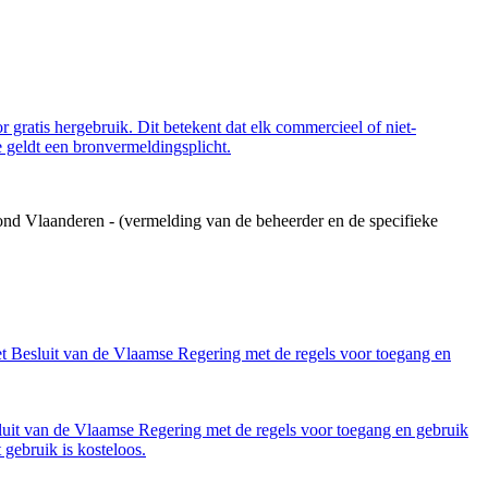
 gratis hergebruik. Dit betekent dat elk commercieel of niet-
 geldt een bronvermeldingsplicht.
ond Vlaanderen - (vermelding van de beheerder en de specifieke
et Besluit van de Vlaamse Regering met de regels voor toegang en
luit van de Vlaamse Regering met de regels voor toegang en gebruik
gebruik is kosteloos.