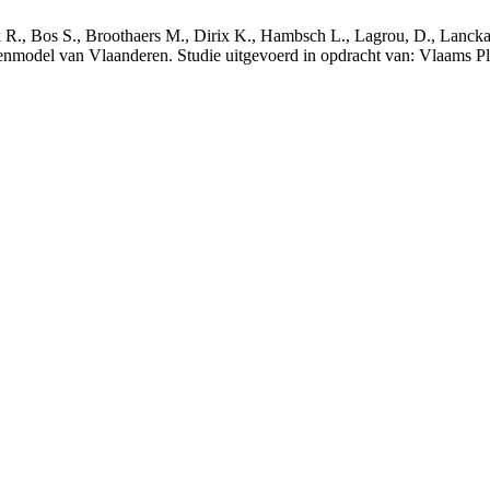
nck R., Bos S., Broothaers M., Dirix K., Hambsch L., Lagrou, D., Lanck
nmodel van Vlaanderen. Studie uitgevoerd in opdracht van: Vlaams