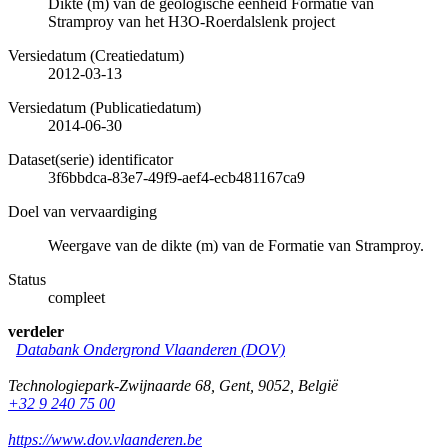
Dikte (m) van de geologische eenheid Formatie van
Stramproy van het H3O-Roerdalslenk project
Versiedatum (Creatiedatum)
2012-03-13
Versiedatum (Publicatiedatum)
2014-06-30
Dataset(serie) identificator
3f6bbdca-83e7-49f9-aef4-ecb481167ca9
Doel van vervaardiging
Weergave van de dikte (m) van de Formatie van Stramproy.
Status
compleet
verdeler
Databank Ondergrond Vlaanderen (DOV)
Technologiepark-Zwijnaarde 68
,
Gent
,
9052
,
België
+32 9 240 75 00
https://www.dov.vlaanderen.be