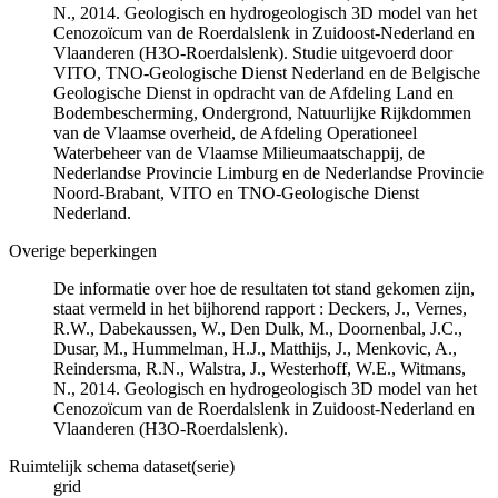
N., 2014. Geologisch en hydrogeologisch 3D model van het
Cenozoïcum van de Roerdalslenk in Zuidoost-Nederland en
Vlaanderen (H3O-Roerdalslenk). Studie uitgevoerd door
VITO, TNO-Geologische Dienst Nederland en de Belgische
Geologische Dienst in opdracht van de Afdeling Land en
Bodembescherming, Ondergrond, Natuurlijke Rijkdommen
van de Vlaamse overheid, de Afdeling Operationeel
Waterbeheer van de Vlaamse Milieumaatschappij, de
Nederlandse Provincie Limburg en de Nederlandse Provincie
Noord-Brabant, VITO en TNO-Geologische Dienst
Nederland.
Overige beperkingen
De informatie over hoe de resultaten tot stand gekomen zijn,
staat vermeld in het bijhorend rapport : Deckers, J., Vernes,
R.W., Dabekaussen, W., Den Dulk, M., Doornenbal, J.C.,
Dusar, M., Hummelman, H.J., Matthijs, J., Menkovic, A.,
Reindersma, R.N., Walstra, J., Westerhoff, W.E., Witmans,
N., 2014. Geologisch en hydrogeologisch 3D model van het
Cenozoïcum van de Roerdalslenk in Zuidoost-Nederland en
Vlaanderen (H3O-Roerdalslenk).
Ruimtelijk schema dataset(serie)
grid