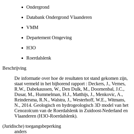
Ondergrond
Databank Ondergrond Vlaanderen
VMM
Departement Omgeving
H3O
Roerdalslenk
Beschrijving
De informatie over hoe de resultaten tot stand gekomen zijn,
staat vermeld in het bijhorend rapport : Deckers, J., Vernes,
R.W., Dabekaussen, W., Den Dulk, M., Doornenbal, J.C.,
Dusar, M., Hummelman, H.J., Matthijs, J., Menkovic, A.,
Reindersma, R.N., Walstra, J., Westerhoff, W.E., Witmans,
N., 2014. Geologisch en hydrogeologisch 3D model van het
Cenozoïcum van de Roerdalslenk in Zuidoost-Nederland en
Vlaanderen (H3O-Roerdalslenk).
(Juridische) toegangsbeperking
anders