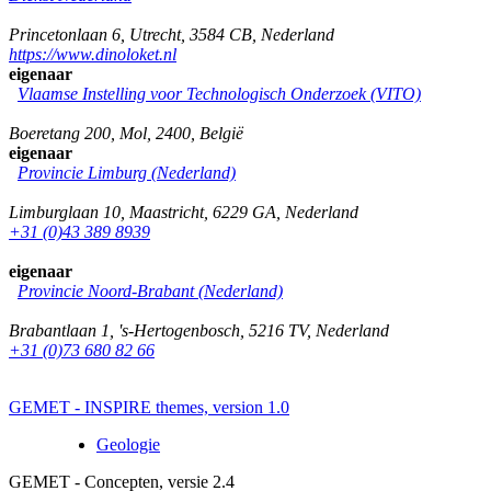
Princetonlaan 6
,
Utrecht
,
3584 CB
,
Nederland
https://www.dinoloket.nl
eigenaar
Vlaamse Instelling voor Technologisch Onderzoek (VITO)
Boeretang 200
,
Mol
,
2400
,
België
eigenaar
Provincie Limburg (Nederland)
Limburglaan 10
,
Maastricht
,
6229 GA
,
Nederland
+31 (0)43 389 8939
eigenaar
Provincie Noord-Brabant (Nederland)
Brabantlaan 1
,
's-Hertogenbosch
,
5216 TV
,
Nederland
+31 (0)73 680 82 66
GEMET - INSPIRE themes, version 1.0
Geologie
GEMET - Concepten, versie 2.4