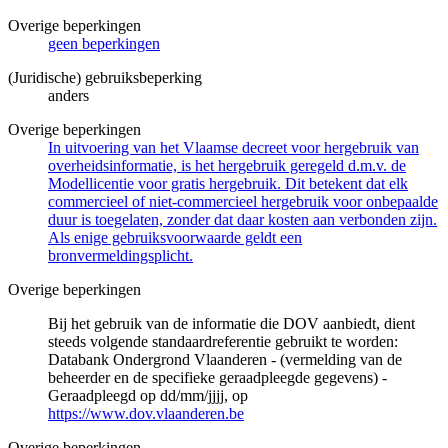
Overige beperkingen
geen beperkingen
(Juridische) gebruiksbeperking
anders
Overige beperkingen
In uitvoering van het Vlaamse decreet voor hergebruik van
overheidsinformatie, is het hergebruik geregeld d.m.v. de
Modellicentie voor gratis hergebruik. Dit betekent dat elk
commercieel of niet-commercieel hergebruik voor onbepaalde
duur is toegelaten, zonder dat daar kosten aan verbonden zijn.
Als enige gebruiksvoorwaarde geldt een
bronvermeldingsplicht.
Overige beperkingen
Bij het gebruik van de informatie die DOV aanbiedt, dient
steeds volgende standaardreferentie gebruikt te worden:
Databank Ondergrond Vlaanderen - (vermelding van de
beheerder en de specifieke geraadpleegde gegevens) -
Geraadpleegd op dd/mm/jjjj, op
https://www.dov.vlaanderen.be
Overige beperkingen