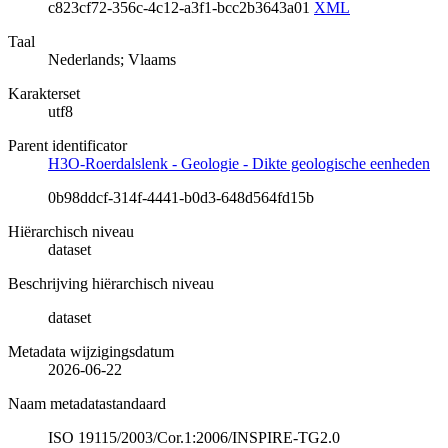
c823cf72-356c-4c12-a3f1-bcc2b3643a01
XML
Taal
Nederlands; Vlaams
Karakterset
utf8
Parent identificator
H3O-Roerdalslenk - Geologie - Dikte geologische eenheden
0b98ddcf-314f-4441-b0d3-648d564fd15b
Hiërarchisch niveau
dataset
Beschrijving hiërarchisch niveau
dataset
Metadata wijzigingsdatum
2026-06-22
Naam metadatastandaard
ISO 19115/2003/Cor.1:2006/INSPIRE-TG2.0