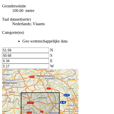
Grondresolutie
100.00 meter
Taal dataset(serie)
Nederlands; Vlaams
Categorie(en)
Geo wetenschappelijke data
N
S
E
W