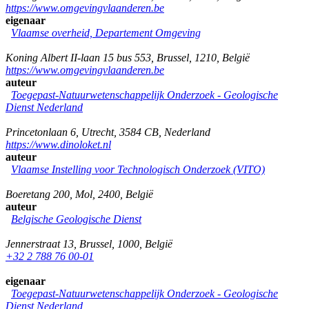
https://www.omgevingvlaanderen.be
eigenaar
Vlaamse overheid, Departement Omgeving
Koning Albert II-laan 15 bus 553
,
Brussel
,
1210
,
België
https://www.omgevingvlaanderen.be
auteur
Toegepast-Natuurwetenschappelijk Onderzoek - Geologische
Dienst Nederland
Princetonlaan 6
,
Utrecht
,
3584 CB
,
Nederland
https://www.dinoloket.nl
auteur
Vlaamse Instelling voor Technologisch Onderzoek (VITO)
Boeretang 200
,
Mol
,
2400
,
België
auteur
Belgische Geologische Dienst
Jennerstraat 13
,
Brussel
,
1000
,
België
+32 2 788 76 00-01
eigenaar
Toegepast-Natuurwetenschappelijk Onderzoek - Geologische
Dienst Nederland