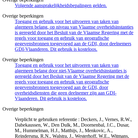
Volgende aansprakelijkheidsbepalingen gelden.
Overige beperkingen
Toegang en gebruik voor het uitvoeren van taken van
algemeen belang, op niveau van Vlaamse overheidsinstanties
is geregeld door het Besluit van de Vlaamse Regering met de
regels voor toegang en gebruik van geografische
gegevensbronnen toegevoegd aan de GDI, door deelnemers
GDI-Vlaanderen. Dit gebruik is kosteloos.
Overige beperkingen
Toegang en gebruik voor het uitvoeren van taken van
algemeen belang door niet-Vlaamse overheidsinstanties is
geregeld door het Besluit van de Vlaamse Regering met de
regels voor toegang en gebruik van geografische
gegevensbronnen toegevoegd aan de GDI, door
overheidsdiensten die geen deelnemer zijn aan GDI-
Vlaanderen. Dit gebruik is kosteloos.
Overige beperkingen
Verplicht te gebruiken referentie : Deckers, J., Vernes, R.W.,
Dabekaussen, W., Den Dulk, M., Doornenbal, J.C., Dusar,
M., Hummelman, H.J., Matthijs, J., Menkovic, A.,
Reindersma, R.N., Walstra, J., Westerhoff, W.E., Witmans,