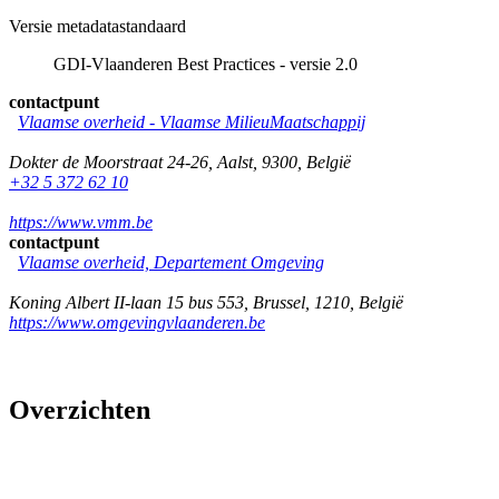
Versie metadatastandaard
GDI-Vlaanderen Best Practices - versie 2.0
contactpunt
Vlaamse overheid - Vlaamse MilieuMaatschappij
Dokter de Moorstraat 24-26
,
Aalst
,
9300
,
België
+32 5 372 62 10
https://www.vmm.be
contactpunt
Vlaamse overheid, Departement Omgeving
Koning Albert II-laan 15 bus 553
,
Brussel
,
1210
,
België
https://www.omgevingvlaanderen.be
Overzichten