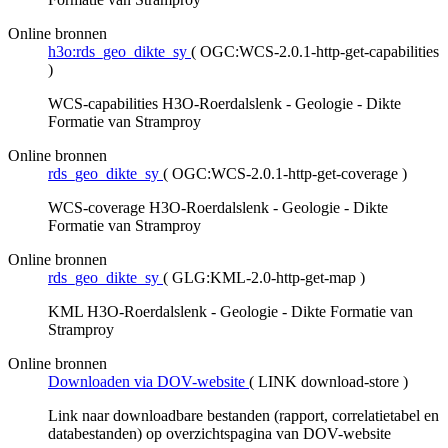
Online bronnen
h3o:rds_geo_dikte_sy
(
OGC:WCS-2.0.1-http-get-capabilities
)
WCS-capabilities H3O-Roerdalslenk - Geologie - Dikte
Formatie van Stramproy
Online bronnen
rds_geo_dikte_sy
(
OGC:WCS-2.0.1-http-get-coverage
)
WCS-coverage H3O-Roerdalslenk - Geologie - Dikte
Formatie van Stramproy
Online bronnen
rds_geo_dikte_sy
(
GLG:KML-2.0-http-get-map
)
KML H3O-Roerdalslenk - Geologie - Dikte Formatie van
Stramproy
Online bronnen
Downloaden via DOV-website
(
LINK download-store
)
Link naar downloadbare bestanden (rapport, correlatietabel en
databestanden) op overzichtspagina van DOV-website