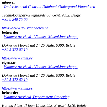
uitgever
Ondersteunend Centrum Databank Ondergrond Vlaanderen
Technologiepark-Zwijnaarde 68
,
Gent
,
9052
,
België
+32 9 240 75 00
https://www.dov.vlaanderen.be
beheerder
Vlaamse overheid - Vlaamse MilieuMaatschappij
Dokter de Moorstraat 24-26
,
Aalst
,
9300
,
België
+32 5 372 62 10
https://www.vmm.be
eigenaar
Vlaamse overheid - Vlaamse MilieuMaatschappij
Dokter de Moorstraat 24-26
,
Aalst
,
9300
,
België
+32 5 372 62 10
https://www.vmm.be
beheerder
Vlaamse overheid, Departement Omgeving
Koning Albert II-laan 15 bus 553
,
Brussel
,
1210
,
België