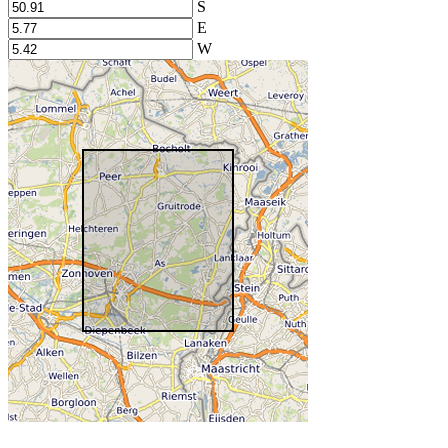
S
E
W