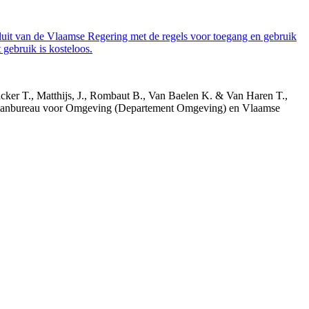
luit van de Vlaamse Regering met de regels voor toegang en gebruik
gebruik is kosteloos.
acker T., Matthijs, J., Rombaut B., Van Baelen K. & Van Haren T.,
 Planbureau voor Omgeving (Departement Omgeving) en Vlaamse