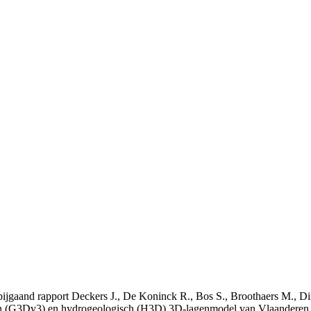
t bijgaand rapport Deckers J., De Koninck R., Bos S., Broothaers M., Di
 (G3Dv3) en hydrogeologisch (H3D) 3D-lagenmodel van Vlaanderen. S