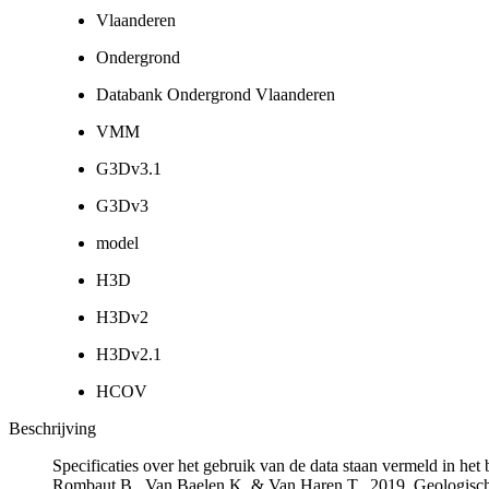
Vlaanderen
Ondergrond
Databank Ondergrond Vlaanderen
VMM
G3Dv3.1
G3Dv3
model
H3D
H3Dv2
H3Dv2.1
HCOV
Beschrijving
Specificaties over het gebruik van de data staan vermeld in he
Rombaut B., Van Baelen K. & Van Haren T., 2019. Geologisch