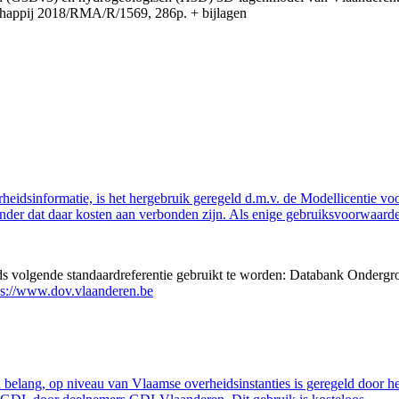
appij 2018/RMA/R/1569, 286p. + bijlagen
eidsinformatie, is het hergebruik geregeld d.m.v. de Modellicentie voor
nder dat daar kosten aan verbonden zijn. Als enige gebruiksvoorwaarde
eds volgende standaardreferentie gebruikt te worden: Databank Ondergr
ps://www.dov.vlaanderen.be
belang, op niveau van Vlaamse overheidsinstanties is geregeld door h