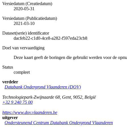
Versiedatum (Creatiedatum)
2020-05-31
Versiedatum (Publicatiedatum)
2021-03-10
Dataset(serie) identificator
dacfeb22-c1d0-4ce8-a282-f597eda23cb8
Doel van vervaardiging
Deze kaart geeft de boringen die gebruikt werden voor de op
Status
compleet
verdeler
Databank Ondergrond Vlaanderen (DOV)
Technologiepark-Zwijnaarde 68
,
Gent
,
9052
,
België
+32 9 240 75 00
https://www.dov.vlaanderen.be
uitgever
Ondersteunend Centrum Databank Ondergrond Vlaanderen