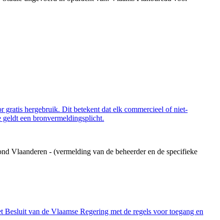
 gratis hergebruik. Dit betekent dat elk commercieel of niet-
 geldt een bronvermeldingsplicht.
ond Vlaanderen - (vermelding van de beheerder en de specifieke
et Besluit van de Vlaamse Regering met de regels voor toegang en