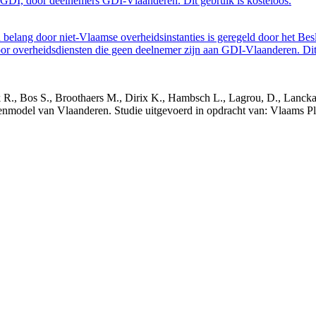
GDI, door deelnemers GDI-Vlaanderen. Dit gebruik is kosteloos.
belang door niet-Vlaamse overheidsinstanties is geregeld door het Bes
 overheidsdiensten die geen deelnemer zijn aan GDI-Vlaanderen. Dit 
nck R., Bos S., Broothaers M., Dirix K., Hambsch L., Lagrou, D., Lanck
nmodel van Vlaanderen. Studie uitgevoerd in opdracht van: Vlaams