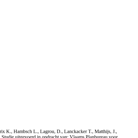
rix K., Hambsch L., Lagrou, D., Lanckacker T., Matthijs, J.,
tudie uitgevoerd in opdracht van: Vlaams Planbureau voor