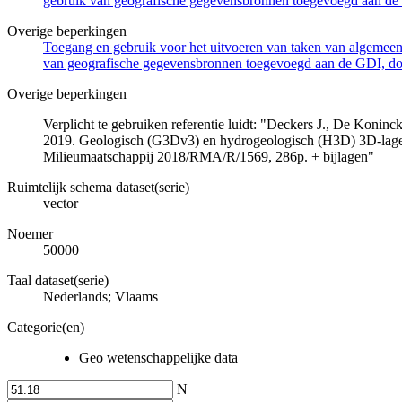
gebruik van geografische gegevensbronnen toegevoegd aan de 
Overige beperkingen
Toegang en gebruik voor het uitvoeren van taken van algemeen 
van geografische gegevensbronnen toegevoegd aan de GDI, door
Overige beperkingen
Verplicht te gebruiken referentie luidt: "Deckers J., De Koni
2019. Geologisch (G3Dv3) en hydrogeologisch (H3D) 3D-lage
Milieumaatschappij 2018/RMA/R/1569, 286p. + bijlagen"
Ruimtelijk schema dataset(serie)
vector
Noemer
50000
Taal dataset(serie)
Nederlands; Vlaams
Categorie(en)
Geo wetenschappelijke data
N