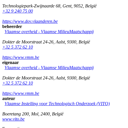
Technologiepark-Zwijnaarde 68
,
Gent
,
9052
,
België
+32 9 240 75 00
https://www.dov.vlaanderen.be
beheerder
Vlaamse overheid - Vlaamse MilieuMaatschappij
Dokter de Moorstraat 24-26
,
Aalst
,
9300
,
België
+32 5 372 62 10
https://www.vmm.be
eigenaar
Vlaamse overheid - Vlaamse MilieuMaatschappij
Dokter de Moorstraat 24-26
,
Aalst
,
9300
,
België
+32 5 372 62 10
https://www.vmm.be
auteur
Vlaamse Instelling voor Technologisch Onderzoek (VITO)
Boeretang 200
,
Mol
,
2400
,
België
www.vito.be