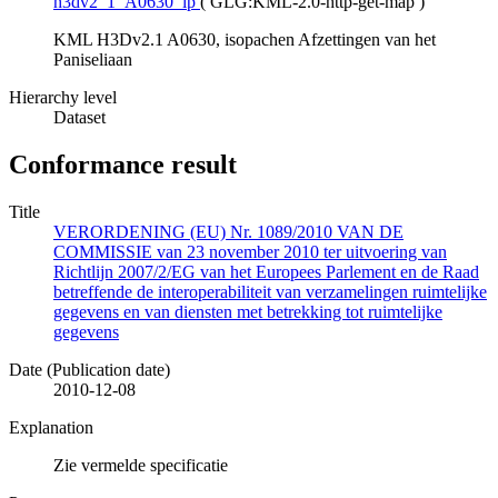
h3dv2_1_A0630_ip
(
GLG:KML-2.0-http-get-map
)
KML H3Dv2.1 A0630, isopachen Afzettingen van het
Paniseliaan
Hierarchy level
Dataset
Conformance result
Title
VERORDENING (EU) Nr. 1089/2010 VAN DE
COMMISSIE van 23 november 2010 ter uitvoering van
Richtlijn 2007/2/EG van het Europees Parlement en de Raad
betreffende de interoperabiliteit van verzamelingen ruimtelijke
gegevens en van diensten met betrekking tot ruimtelijke
gegevens
Date (Publication date)
2010-12-08
Explanation
Zie vermelde specificatie