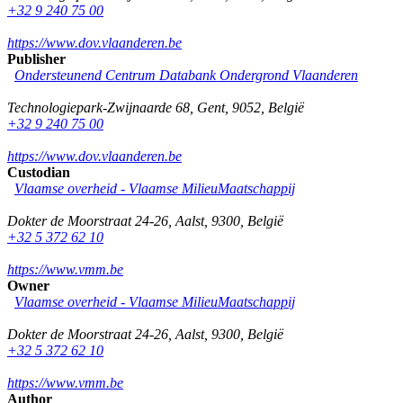
+32 9 240 75 00
https://www.dov.vlaanderen.be
Publisher
Ondersteunend Centrum Databank Ondergrond Vlaanderen
Technologiepark-Zwijnaarde 68
,
Gent
,
9052
,
België
+32 9 240 75 00
https://www.dov.vlaanderen.be
Custodian
Vlaamse overheid - Vlaamse MilieuMaatschappij
Dokter de Moorstraat 24-26
,
Aalst
,
9300
,
België
+32 5 372 62 10
https://www.vmm.be
Owner
Vlaamse overheid - Vlaamse MilieuMaatschappij
Dokter de Moorstraat 24-26
,
Aalst
,
9300
,
België
+32 5 372 62 10
https://www.vmm.be
Author