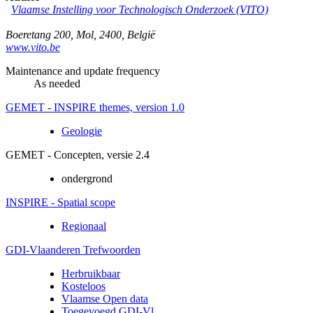
Vlaamse Instelling voor Technologisch Onderzoek (VITO)
Boeretang 200
,
Mol
,
2400
,
België
www.vito.be
Maintenance and update frequency
As needed
GEMET - INSPIRE themes, version 1.0
Geologie
GEMET - Concepten, versie 2.4
ondergrond
INSPIRE - Spatial scope
Regionaal
GDI-Vlaanderen Trefwoorden
Herbruikbaar
Kosteloos
Vlaamse Open data
Toegevoegd GDI-Vl