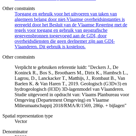
Other constraints
Toegang en gebruik voor het uitvoeren van taken van
algemeen belang door niet-Vlaamse overheidsinstanties is
geregeld door het Besluit van de Vlaamse Regering met de
regels voor toegang en gebruik van geografische
gegevensbronnen toegevoegd aan de GDI, door
overheidsdiensten die geen deelnemer zijn aan GDI-
Vlaanderen. Dit gebruik is kosteloos.
Other constraints
Verplicht te gebruiken referentie luidt: "Deckers J., De
Koninck R., Bos S., Broothaers M., Dirix K., Hambsch L.,
Lagrou, D., Lanckacker T., Matthijs, J., Rombaut B., Van
Baelen K. & Van Haren T., 2019. Geologisch (G3Dv3) en
hydrogeologisch (H3D) 3D-lagenmodel van Vlaanderen.
Studie uitgevoerd in opdracht van: Vlaams Planbureau voor
Omgeving (Departement Omgeving) en Vlaamse
Milieumaatschappij 2018/RMA/R/1569, 286p. + bijlagen"
Spatial representation type
Vector
Denominator