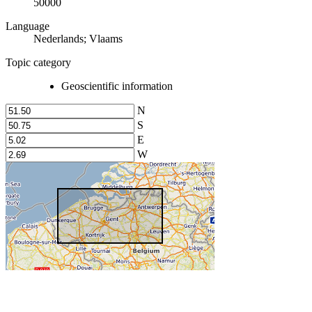
50000
Language
Nederlands; Vlaams
Topic category
Geoscientific information
N
S
E
W