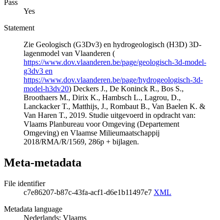
Pass
Yes
Statement
Zie Geologisch (G3Dv3) en hydrogeologisch (H3D) 3D-
lagenmodel van Vlaanderen (
https://www.dov.vlaanderen.be/page/geologisch-3d-model-
g3dv3 en
https://www.dov.vlaanderen.be/page/hydrogeologisch-3d-
model-h3dv20
) Deckers J., De Koninck R., Bos S.,
Broothaers M., Dirix K., Hambsch L., Lagrou, D.,
Lanckacker T., Matthijs, J., Rombaut B., Van Baelen K. &
Van Haren T., 2019. Studie uitgevoerd in opdracht van:
Vlaams Planbureau voor Omgeving (Departement
Omgeving) en Vlaamse Milieumaatschappij
2018/RMA/R/1569, 286p + bijlagen.
Meta-metadata
File identifier
c7e86207-b87c-43fa-acf1-d6e1b11497e7
XML
Metadata language
Nederlands; Vlaams