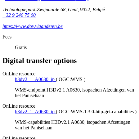
Technologiepark-Zwijnaarde 68
,
Gent
,
9052
,
België
+32 9 240 75 00
https://www.dov.vlaanderen.be
Fees
Gratis
Digital transfer options
OnLine resource
h3dv2_1_A0630_ip
(
OGC:WMS
)
WMS-endpoint H3Dv2.1 A0630, isopachen Afzettingen van
het Paniseliaan
OnLine resource
h3dv2_1_A0630_ip
(
OGC:WMS-1.3.0-http-get-capabilities
)
WMS-capabilities H3Dv2.1 A0630, isopachen Afzettingen
van het Paniseliaan
OnLine resource