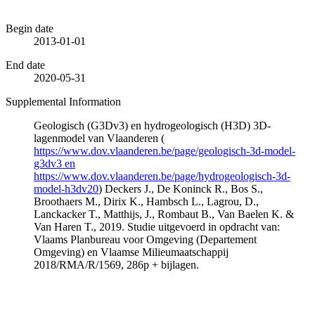
Begin date
2013-01-01
End date
2020-05-31
Supplemental Information
Geologisch (G3Dv3) en hydrogeologisch (H3D) 3D-
lagenmodel van Vlaanderen (
https://www.dov.vlaanderen.be/page/geologisch-3d-model-
g3dv3 en
https://www.dov.vlaanderen.be/page/hydrogeologisch-3d-
model-h3dv20
) Deckers J., De Koninck R., Bos S.,
Broothaers M., Dirix K., Hambsch L., Lagrou, D.,
Lanckacker T., Matthijs, J., Rombaut B., Van Baelen K. &
Van Haren T., 2019. Studie uitgevoerd in opdracht van:
Vlaams Planbureau voor Omgeving (Departement
Omgeving) en Vlaamse Milieumaatschappij
2018/RMA/R/1569, 286p + bijlagen.