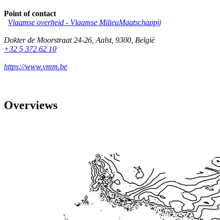
Point of contact
Vlaamse overheid - Vlaamse MilieuMaatschappij
Dokter de Moorstraat 24-26
,
Aalst
,
9300
,
België
+32 5 372 62 10
https://www.vmm.be
Overviews