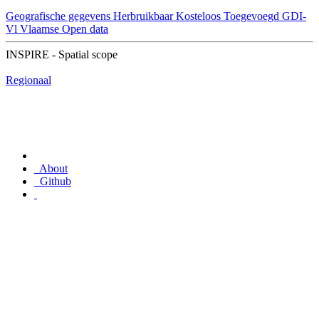
Geografische gegevens
Herbruikbaar
Kosteloos
Toegevoegd GDI-
Vl
Vlaamse Open data
INSPIRE - Spatial scope
Regionaal
About
Github