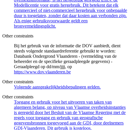
Modellicentie voor gratis hergebruik. Dit betekent dat elk
commercieel of niet-commercieel hergebruik voor onbepaalde
duur is toegelaten, zonder dat daar kosten aan verbonden zijn.
Als enige gebruiksvoorwaarde geldt een
bronvermeldingsplicht.
Other constraints
Bij het gebruik van de informatie die DOV aanbiedt, dient
steeds volgende standaardreferentie gebruikt te worden:
Databank Ondergrond Vlaanderen - (vermelding van de
beheerder en de specifieke geraadpleegde gegevens) -
Geraadpleegd op dd/mm/jjjj, op
https://www.dov.vlaanderen.be
Other constraints
Volgende aansprakelijkheidsbepalingen gelden.
Other constraints
Toegang en gebruik voor het uitvoeren van taken van
algemeen belang, op niveau van Vlaamse overheidsinstanties
is geregeld door het Besluit van de Vlaamse Regering met de
regels voor toegang en gebruik van geografische
gegevensbronnen toegevoegd aan de GDI, door deelnemers
GDI-Vlaanderen. Dit gebruik is kosteloos.