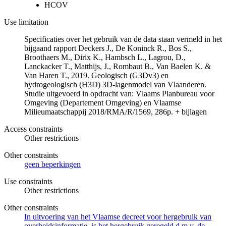
HCOV
Use limitation
Specificaties over het gebruik van de data staan vermeld in het
bijgaand rapport Deckers J., De Koninck R., Bos S.,
Broothaers M., Dirix K., Hambsch L., Lagrou, D.,
Lanckacker T., Matthijs, J., Rombaut B., Van Baelen K. &
Van Haren T., 2019. Geologisch (G3Dv3) en
hydrogeologisch (H3D) 3D-lagenmodel van Vlaanderen.
Studie uitgevoerd in opdracht van: Vlaams Planbureau voor
Omgeving (Departement Omgeving) en Vlaamse
Milieumaatschappij 2018/RMA/R/1569, 286p. + bijlagen
Access constraints
Other restrictions
Other constraints
geen beperkingen
Use constraints
Other restrictions
Other constraints
In uitvoering van het Vlaamse decreet voor hergebruik van
overheidsinformatie, is het hergebruik geregeld d.m.v. de