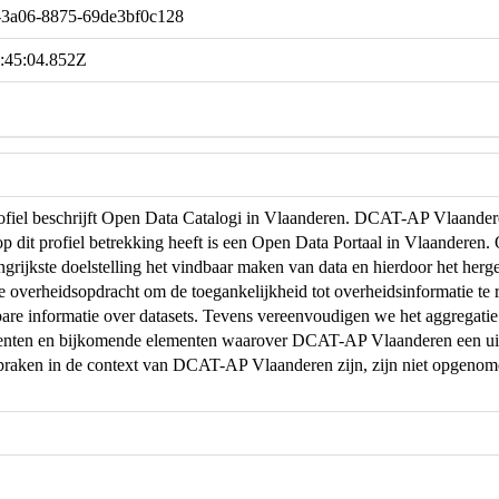
-3a06-8875-69de3bf0c128
:45:04.852Z
profiel beschrijft Open Data Catalogi in Vlaanderen. DCAT-AP Vlaand
op dit profiel betrekking heeft is een Open Data Portaal in Vlaanderen
ngrijkste doelstelling het vindbaar maken van data en hierdoor het herg
de overheidsopdracht om de toegankelijkheid tot overheidsinformatie te r
are informatie over datasets. Tevens vereenvoudigen we het aggregati
menten en bijkomende elementen waarover DCAT-AP Vlaanderen een uit
praken in de context van DCAT-AP Vlaanderen zijn, zijn niet opgeno
.