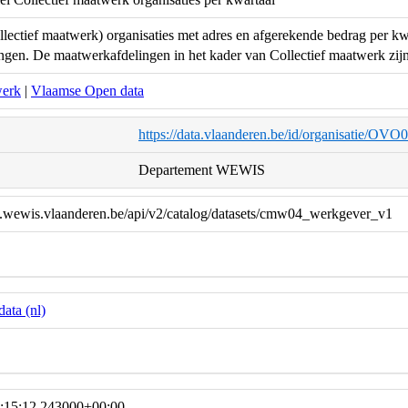
ectief maatwerk) organisaties met adres en afgerekende bedrag per kwa
gen. De maatwerkafdelingen in het kader van Collectief maatwerk zijn
werk
|
Vlaamse Open data
https://data.vlaanderen.be/id/organisatie/OV
Departement WEWIS
ta.wewis.vlaanderen.be/api/v2/catalog/datasets/cmw04_werkgever_v1
ata (nl)
:15:12.243000+00:00