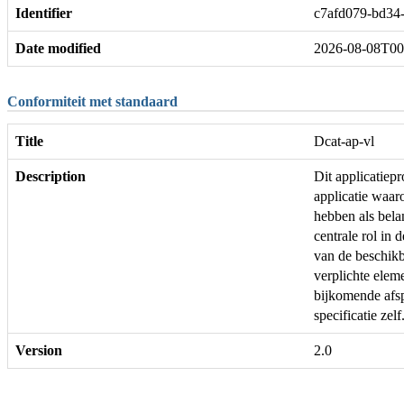
Identifier
c7afd079-bd34
Date modified
2026-08-08T00
Conformiteit met standaard
Title
Dcat-ap-vl
Description
Dit applicatie
applicatie waar
hebben als bela
centrale rol in 
van de beschikb
verplichte ele
bijkomende afs
specificatie zelf
Version
2.0