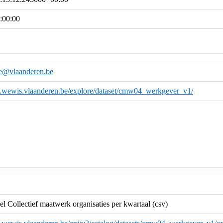
:00:00
e@vlaanderen.be
ta.wewis.vlaanderen.be/explore/dataset/cmw04_werkgever_v1/
 Collectief maatwerk organisaties per kwartaal (csv)