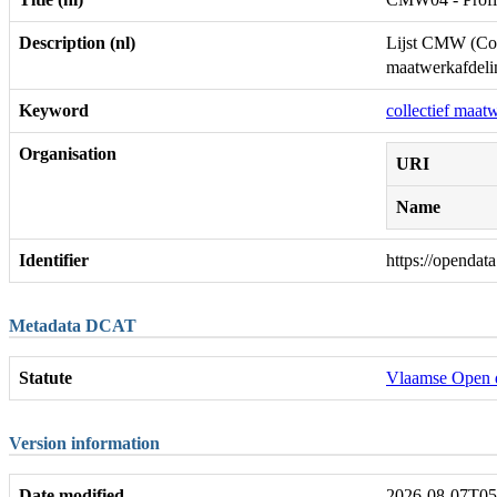
Description (nl)
Lijst CMW (Coll
maatwerkafdelin
Keyword
collectief maat
Organisation
URI
Name
Identifier
https://openda
Metadata DCAT
Statute
Vlaamse Open d
Version information
Date modified
2026-08-07T05