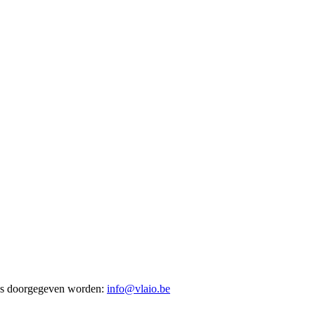
res doorgegeven worden:
info@vlaio.be