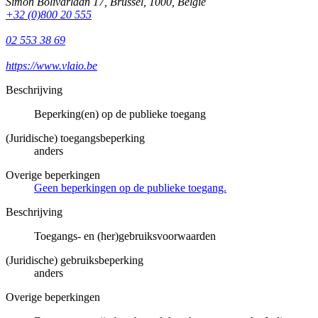
Simon Bolivarlaan 17
,
Brussel
,
1000
,
België
+32 (0)800 20 555
02 553 38 69
https://www.vlaio.be
Beschrijving
Beperking(en) op de publieke toegang
(Juridische) toegangsbeperking
anders
Overige beperkingen
Geen beperkingen op de publieke toegang.
Beschrijving
Toegangs- en (her)gebruiksvoorwaarden
(Juridische) gebruiksbeperking
anders
Overige beperkingen