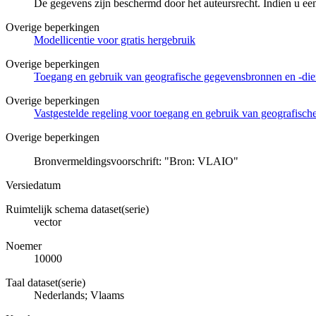
De gegevens zijn beschermd door het auteursrecht. Indien u ee
Overige beperkingen
Modellicentie voor gratis hergebruik
Overige beperkingen
Toegang en gebruik van geografische gegevensbronnen en -di
Overige beperkingen
Vastgestelde regeling voor toegang en gebruik van geografisc
Overige beperkingen
Bronvermeldingsvoorschrift: "Bron: VLAIO"
Versiedatum
Ruimtelijk schema dataset(serie)
vector
Noemer
10000
Taal dataset(serie)
Nederlands; Vlaams