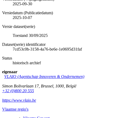
2025-09-30
Versiedatum (Publicatiedatum)
2025-10-07
Versie dataset(serie)
Toestand 30/09/2025
Dataset(serie) identificator
7cd53c0b-3158-4a76-be6e-1e0695d31faf
Status
historisch archief
eigenaar
VLAIO (Agentschap Innoveren & Ondernemen)
Simon Bolivarlaan 17
,
Brussel
,
1000
,
België
+32 (0)800 20 555
https://www.vlaio.be
Vlaamse regio's