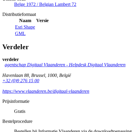
Belge 1972 / Belgian Lambert 72
Distributieformaat
Naam
Versie
Esri Shape
GML
Verdeler
verdeler
agentschap Digitaal Vlaanderen -
Helpdesk Digitaal Vlaanderen
Havenlaan 88
,
Brussel
,
1000
,
België
+32 (0)9 276 15 00
https://www.vlaanderen.be/digitaal-vlaanderen
Prijsinformatie
Gratis
Bestelprocedure
Bestellen bij Informatie Vlaanderen via de downloadtoepassing