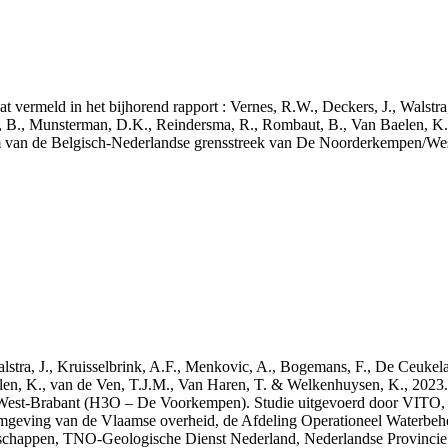
aat vermeld in het bijhorend rapport : Vernes, R.W., Deckers, J., Walstr
, B., Munsterman, D.K., Reindersma, R., Rombaut, B., Van Baelen, K.
m van de Belgisch-Nederlandse grensstreek van De Noorderkempen/W
 Walstra, J., Kruisselbrink, A.F., Menkovic, A., Bogemans, F., De Ceuk
len, K., van de Ven, T.J.M., Van Haren, T. & Welkenhuysen, K., 202
West-Brabant (H3O – De Voorkempen). Studie uitgevoerd door VITO,
mgeving van de Vlaamse overheid, de Afdeling Operationeel Waterbeh
enschappen, TNO-Geologische Dienst Nederland, Nederlandse Provinci