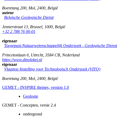
Boeretang 200
,
Mol
,
2400
,
België
auteur
Belgische Geologische Dienst
Jennerstraat 13
,
Brussel
,
1000
,
België
+32 2 788 76 00-01
eigenaar
Toegepast-Natuurwetenschappelijk Onderzoek - Geologische Diens
Princetonlaan 6
,
Utrecht
,
3584 CB
,
Nederland
https://www.dinoloket.nl
eigenaar
Vlaamse Instelling voor Technologisch Onderzoek (VITO)
Boeretang 200
,
Mol
,
2400
,
België
GEMET - INSPIRE themes, version 1.0
Geologie
GEMET - Concepten, versie 2.4
ondergrond