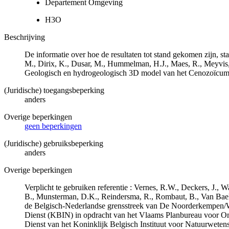
Departement Omgeving
H3O
Beschrijving
De informatie over hoe de resultaten tot stand gekomen zijn, st
M., Dirix, K., Dusar, M., Hummelman, H.J., Maes, R., Meyvis
Geologisch en hydrogeologisch 3D model van het Cenozoïcu
(Juridische) toegangsbeperking
anders
Overige beperkingen
geen beperkingen
(Juridische) gebruiksbeperking
anders
Overige beperkingen
Verplicht te gebruiken referentie : Vernes, R.W., Deckers, J.,
B., Munsterman, D.K., Reindersma, R., Rombaut, B., Van Bae
de Belgisch-Nederlandse grensstreek van De Noorderkempen/
Dienst (KBIN) in opdracht van het Vlaams Planbureau voor O
Dienst van het Koninklijk Belgisch Instituut voor Natuurwet