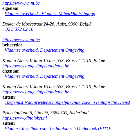
https://www.vmm.be
eigenaar
Vlaamse overheid - Vlaamse MilieuMaatschappij
Dokter de Moorstraat 24-26
,
Aalst
,
9300
,
België
+32 5 372 62 10
https://www.vmm.be
beheerder
Vlaamse overheid, Departement Omgeving
Koning Albert II-laan 15 bus 553
,
Brussel
,
1210
,
België
https://www.omgevingvlaanderen.be
eigenaar
Vlaamse overheid, Departement Omgeving
Koning Albert II-laan 15 bus 553
,
Brussel
,
1210
,
België
https://www.omgevingvlaanderen.be
auteur
Toegepast-Natuurwetenschappelijk Onderzoek - Geologische Diens
Princetonlaan 6
,
Utrecht
,
3584 CB
,
Nederland
https://www.dinoloket.nl
auteur
Vlaamse Instelling voor Technologisch Onderzoek (VITO)