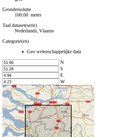
Grondresolutie
100.00 meter
Taal dataset(serie)
Nederlands; Vlaams
Categorie(en)
Geo wetenschappelijke data
N
S
E
W