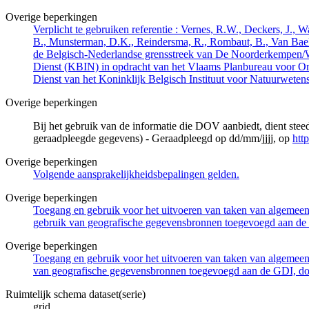
Overige beperkingen
Verplicht te gebruiken referentie : Vernes, R.W., Deckers, J.,
B., Munsterman, D.K., Reindersma, R., Rombaut, B., Van Bae
de Belgisch-Nederlandse grensstreek van De Noorderkempen/
Dienst (KBIN) in opdracht van het Vlaams Planbureau voor O
Dienst van het Koninklijk Belgisch Instituut voor Natuurwet
Overige beperkingen
Bij het gebruik van de informatie die DOV aanbiedt, dient ste
geraadpleegde gegevens) - Geraadpleegd op dd/mm/jjjj, op
htt
Overige beperkingen
Volgende aansprakelijkheidsbepalingen gelden.
Overige beperkingen
Toegang en gebruik voor het uitvoeren van taken van algemeen 
gebruik van geografische gegevensbronnen toegevoegd aan de 
Overige beperkingen
Toegang en gebruik voor het uitvoeren van taken van algemeen 
van geografische gegevensbronnen toegevoegd aan de GDI, door
Ruimtelijk schema dataset(serie)
grid