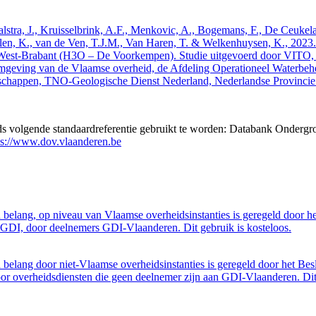
 Walstra, J., Kruisselbrink, A.F., Menkovic, A., Bogemans, F., De Ceuk
len, K., van de Ven, T.J.M., Van Haren, T. & Welkenhuysen, K., 202
West-Brabant (H3O – De Voorkempen). Studie uitgevoerd door VITO,
mgeving van de Vlaamse overheid, de Afdeling Operationeel Waterbeh
enschappen, TNO-Geologische Dienst Nederland, Nederlandse Provinci
eds volgende standaardreferentie gebruikt te worden: Databank Ondergr
ps://www.dov.vlaanderen.be
belang, op niveau van Vlaamse overheidsinstanties is geregeld door h
GDI, door deelnemers GDI-Vlaanderen. Dit gebruik is kosteloos.
belang door niet-Vlaamse overheidsinstanties is geregeld door het Bes
 overheidsdiensten die geen deelnemer zijn aan GDI-Vlaanderen. Dit 