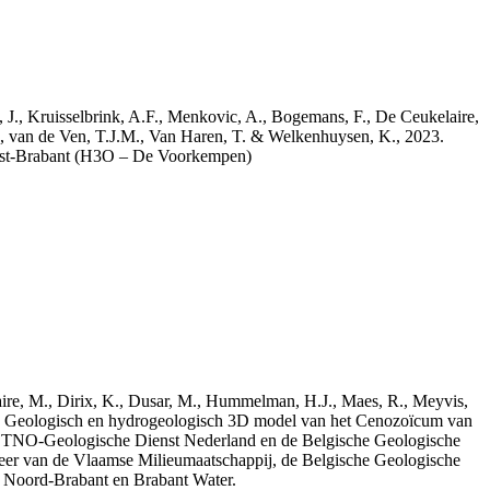
a, J., Kruisselbrink, A.F., Menkovic, A., Bogemans, F., De Ceukelaire,
, van de Ven, T.J.M., Van Haren, T. & Welkenhuysen, K., 2023.
est-Brabant (H3O – De Voorkempen)
elaire, M., Dirix, K., Dusar, M., Hummelman, H.J., Maes, R., Meyvis,
3. Geologisch en hydrogeologisch 3D model van het Cenozoïcum van
 TNO-Geologische Dienst Nederland en de Belgische Geologische
eer van de Vlaamse Milieumaatschappij, de Belgische Geologische
e Noord-Brabant en Brabant Water.