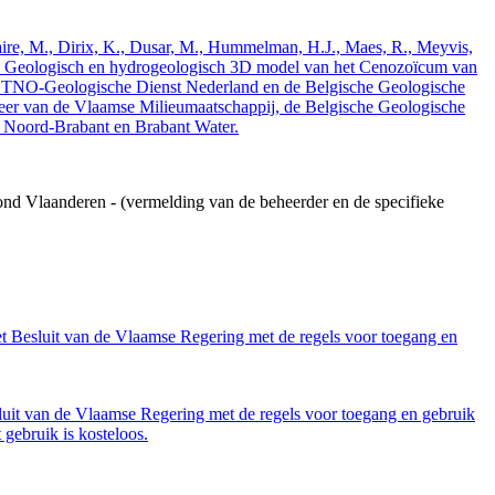
elaire, M., Dirix, K., Dusar, M., Hummelman, H.J., Maes, R., Meyvis,
3. Geologisch en hydrogeologisch 3D model van het Cenozoïcum van
 TNO-Geologische Dienst Nederland en de Belgische Geologische
eer van de Vlaamse Milieumaatschappij, de Belgische Geologische
e Noord-Brabant en Brabant Water.
ond Vlaanderen - (vermelding van de beheerder en de specifieke
et Besluit van de Vlaamse Regering met de regels voor toegang en
luit van de Vlaamse Regering met de regels voor toegang en gebruik
gebruik is kosteloos.