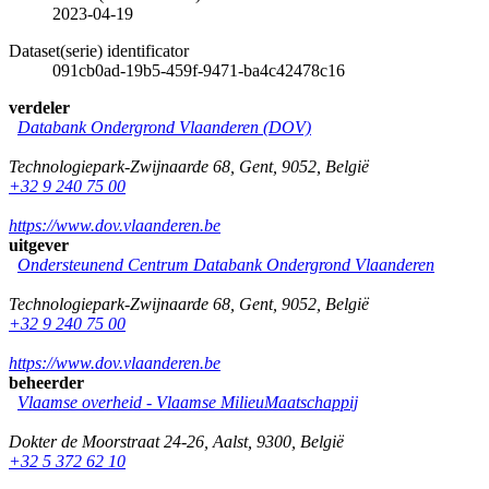
2023-04-19
Dataset(serie) identificator
091cb0ad-19b5-459f-9471-ba4c42478c16
verdeler
Databank Ondergrond Vlaanderen (DOV)
Technologiepark-Zwijnaarde 68
,
Gent
,
9052
,
België
+32 9 240 75 00
https://www.dov.vlaanderen.be
uitgever
Ondersteunend Centrum Databank Ondergrond Vlaanderen
Technologiepark-Zwijnaarde 68
,
Gent
,
9052
,
België
+32 9 240 75 00
https://www.dov.vlaanderen.be
beheerder
Vlaamse overheid - Vlaamse MilieuMaatschappij
Dokter de Moorstraat 24-26
,
Aalst
,
9300
,
België
+32 5 372 62 10