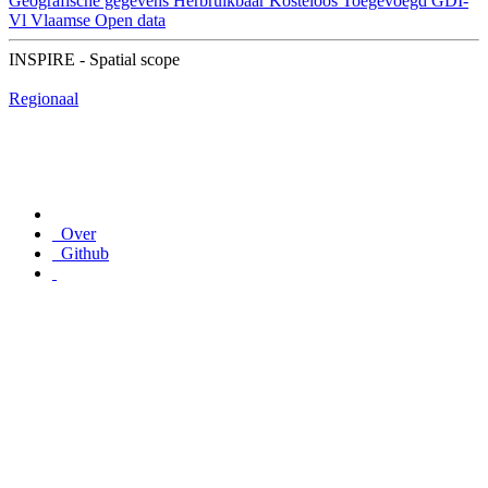
Geografische gegevens
Herbruikbaar
Kosteloos
Toegevoegd GDI-
Vl
Vlaamse Open data
INSPIRE - Spatial scope
Regionaal
Over
Github