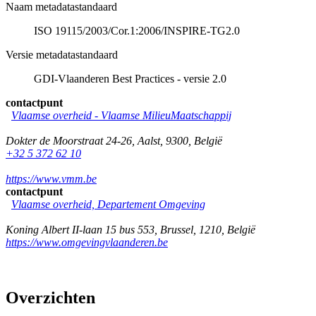
Naam metadatastandaard
ISO 19115/2003/Cor.1:2006/INSPIRE-TG2.0
Versie metadatastandaard
GDI-Vlaanderen Best Practices - versie 2.0
contactpunt
Vlaamse overheid - Vlaamse MilieuMaatschappij
Dokter de Moorstraat 24-26
,
Aalst
,
9300
,
België
+32 5 372 62 10
https://www.vmm.be
contactpunt
Vlaamse overheid, Departement Omgeving
Koning Albert II-laan 15 bus 553
,
Brussel
,
1210
,
België
https://www.omgevingvlaanderen.be
Overzichten