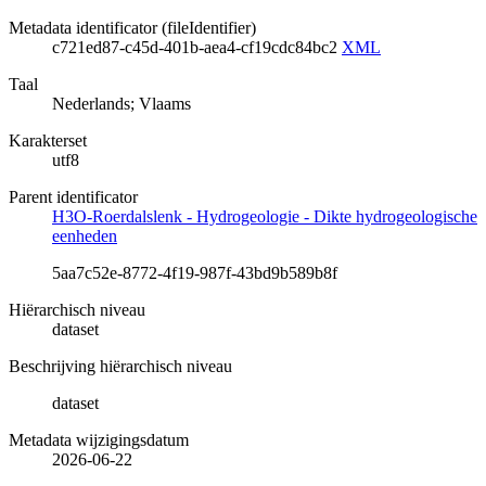
Metadata identificator (fileIdentifier)
c721ed87-c45d-401b-aea4-cf19cdc84bc2
XML
Taal
Nederlands; Vlaams
Karakterset
utf8
Parent identificator
H3O-Roerdalslenk - Hydrogeologie - Dikte hydrogeologische
eenheden
5aa7c52e-8772-4f19-987f-43bd9b589b8f
Hiërarchisch niveau
dataset
Beschrijving hiërarchisch niveau
dataset
Metadata wijzigingsdatum
2026-06-22