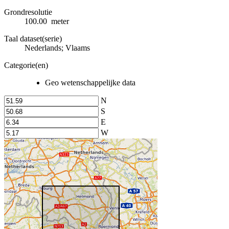
Grondresolutie
100.00 meter
Taal dataset(serie)
Nederlands; Vlaams
Categorie(en)
Geo wetenschappelijke data
N
S
E
W