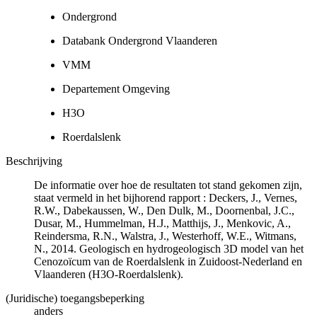
Ondergrond
Databank Ondergrond Vlaanderen
VMM
Departement Omgeving
H3O
Roerdalslenk
Beschrijving
De informatie over hoe de resultaten tot stand gekomen zijn,
staat vermeld in het bijhorend rapport : Deckers, J., Vernes,
R.W., Dabekaussen, W., Den Dulk, M., Doornenbal, J.C.,
Dusar, M., Hummelman, H.J., Matthijs, J., Menkovic, A.,
Reindersma, R.N., Walstra, J., Westerhoff, W.E., Witmans,
N., 2014. Geologisch en hydrogeologisch 3D model van het
Cenozoïcum van de Roerdalslenk in Zuidoost-Nederland en
Vlaanderen (H3O-Roerdalslenk).
(Juridische) toegangsbeperking
anders