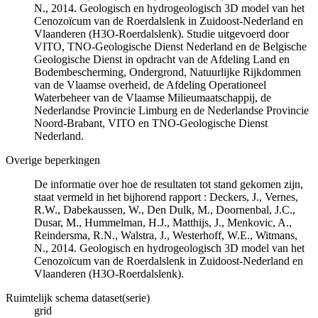
N., 2014. Geologisch en hydrogeologisch 3D model van het
Cenozoïcum van de Roerdalslenk in Zuidoost-Nederland en
Vlaanderen (H3O-Roerdalslenk). Studie uitgevoerd door
VITO, TNO-Geologische Dienst Nederland en de Belgische
Geologische Dienst in opdracht van de Afdeling Land en
Bodembescherming, Ondergrond, Natuurlijke Rijkdommen
van de Vlaamse overheid, de Afdeling Operationeel
Waterbeheer van de Vlaamse Milieumaatschappij, de
Nederlandse Provincie Limburg en de Nederlandse Provincie
Noord-Brabant, VITO en TNO-Geologische Dienst
Nederland.
Overige beperkingen
De informatie over hoe de resultaten tot stand gekomen zijn,
staat vermeld in het bijhorend rapport : Deckers, J., Vernes,
R.W., Dabekaussen, W., Den Dulk, M., Doornenbal, J.C.,
Dusar, M., Hummelman, H.J., Matthijs, J., Menkovic, A.,
Reindersma, R.N., Walstra, J., Westerhoff, W.E., Witmans,
N., 2014. Geologisch en hydrogeologisch 3D model van het
Cenozoïcum van de Roerdalslenk in Zuidoost-Nederland en
Vlaanderen (H3O-Roerdalslenk).
Ruimtelijk schema dataset(serie)
grid