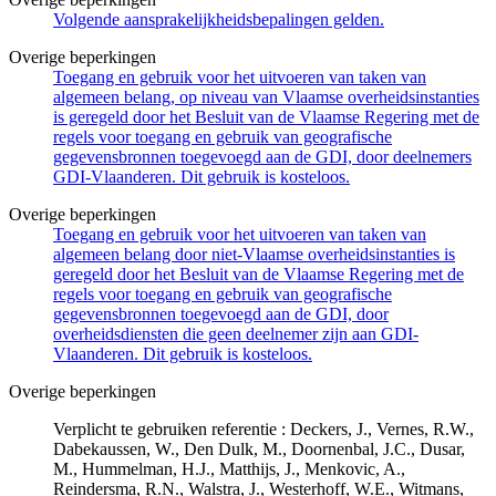
Volgende aansprakelijkheidsbepalingen gelden.
Overige beperkingen
Toegang en gebruik voor het uitvoeren van taken van
algemeen belang, op niveau van Vlaamse overheidsinstanties
is geregeld door het Besluit van de Vlaamse Regering met de
regels voor toegang en gebruik van geografische
gegevensbronnen toegevoegd aan de GDI, door deelnemers
GDI-Vlaanderen. Dit gebruik is kosteloos.
Overige beperkingen
Toegang en gebruik voor het uitvoeren van taken van
algemeen belang door niet-Vlaamse overheidsinstanties is
geregeld door het Besluit van de Vlaamse Regering met de
regels voor toegang en gebruik van geografische
gegevensbronnen toegevoegd aan de GDI, door
overheidsdiensten die geen deelnemer zijn aan GDI-
Vlaanderen. Dit gebruik is kosteloos.
Overige beperkingen
Verplicht te gebruiken referentie : Deckers, J., Vernes, R.W.,
Dabekaussen, W., Den Dulk, M., Doornenbal, J.C., Dusar,
M., Hummelman, H.J., Matthijs, J., Menkovic, A.,
Reindersma, R.N., Walstra, J., Westerhoff, W.E., Witmans,