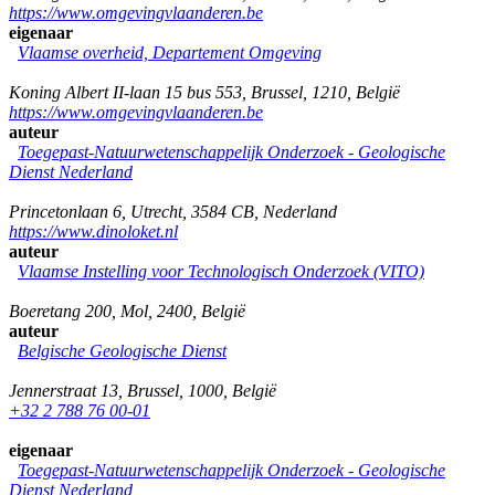
https://www.omgevingvlaanderen.be
eigenaar
Vlaamse overheid, Departement Omgeving
Koning Albert II-laan 15 bus 553
,
Brussel
,
1210
,
België
https://www.omgevingvlaanderen.be
auteur
Toegepast-Natuurwetenschappelijk Onderzoek - Geologische
Dienst Nederland
Princetonlaan 6
,
Utrecht
,
3584 CB
,
Nederland
https://www.dinoloket.nl
auteur
Vlaamse Instelling voor Technologisch Onderzoek (VITO)
Boeretang 200
,
Mol
,
2400
,
België
auteur
Belgische Geologische Dienst
Jennerstraat 13
,
Brussel
,
1000
,
België
+32 2 788 76 00-01
eigenaar
Toegepast-Natuurwetenschappelijk Onderzoek - Geologische
Dienst Nederland