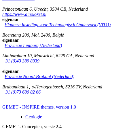
Princetonlaan 6
,
Utrecht
,
3584 CB
,
Nederland
https://www.dinoloket.nl
eigenaar
Vlaamse Instelling voor Technologisch Onderzoek (VITO)
Boeretang 200
,
Mol
,
2400
,
België
eigenaar
Provincie Limburg (Nederland)
Limburglaan 10
,
Maastricht
,
6229 GA
,
Nederland
+31 (0)43 389 8939
eigenaar
Provincie Noord-Brabant (Nederland)
Brabantlaan 1
,
's-Hertogenbosch
,
5216 TV
,
Nederland
+31 (0)73 680 82 66
GEMET - INSPIRE themes, version 1.0
Geologie
GEMET - Concepten, versie 2.4