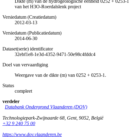
Dikte (m) van de hydrogeologische eenheid 0252 + 0253-1
van het H3O-Roerdalslenk project
Versiedatum (Creatiedatum)
2012-03-13
Versiedatum (Publicatiedatum)
2014-06-30
Dataset(serie) identificator
32ebf1e8-1e3d-4352-9471-50e98c4fddc4
Doel van vervaardiging
Weergave van de dikte (m) van 0252 + 0253-1.
Status
compleet
verdeler
Databank Ondergrond Vlaanderen (DOV)
Technologiepark-Zwijnaarde 68
,
Gent
,
9052
,
België
+32 9 240 75 00
https://www.dov.vlaanderen.be