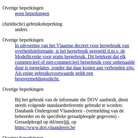
Overige beperkingen
geen beperkingen
(Juridische) gebruiksbeperking
anders
Overige beperkingen
In uitvoering van het Vlaamse decreet voor hergebruik van
overheidsinformatie, is het hergebruik geregeld d.m.v. de
Modellicentie voor gratis hergebruik. Dit betekent dat elk
commercieel of niet-commercieel hergebruik voor onbepaalde
duur is toegelaten, zonder dat daar kosten aan verbonden zijn.
Als enige gebruiksvoorwaarde geldt een
bronvermeldingsplicht.
Overige beperkingen
Bij het gebruik van de informatie die DOV aanbiedt, dient
steeds volgende standaardreferentie gebruikt te worden:
Databank Ondergrond Vlaanderen - (vermelding van de
beheerder en de specifieke geraadpleegde gegevens) -
Geraadpleegd op dd/mm/jjjj, op
https://www.dov.vlaanderen.be
Overige beperkingen