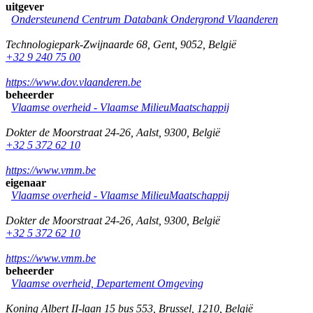
uitgever
Ondersteunend Centrum Databank Ondergrond Vlaanderen
Technologiepark-Zwijnaarde 68
,
Gent
,
9052
,
België
+32 9 240 75 00
https://www.dov.vlaanderen.be
beheerder
Vlaamse overheid - Vlaamse MilieuMaatschappij
Dokter de Moorstraat 24-26
,
Aalst
,
9300
,
België
+32 5 372 62 10
https://www.vmm.be
eigenaar
Vlaamse overheid - Vlaamse MilieuMaatschappij
Dokter de Moorstraat 24-26
,
Aalst
,
9300
,
België
+32 5 372 62 10
https://www.vmm.be
beheerder
Vlaamse overheid, Departement Omgeving
Koning Albert II-laan 15 bus 553
,
Brussel
,
1210
,
België