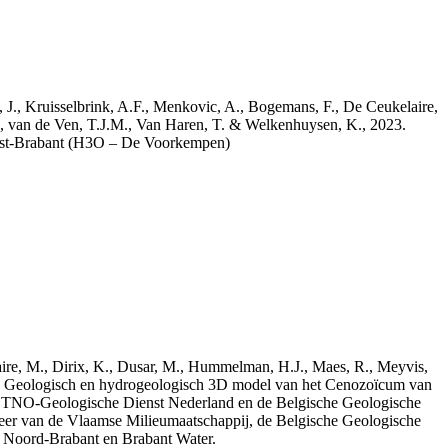
a, J., Kruisselbrink, A.F., Menkovic, A., Bogemans, F., De Ceukelaire,
, van de Ven, T.J.M., Van Haren, T. & Welkenhuysen, K., 2023.
est-Brabant (H3O – De Voorkempen)
elaire, M., Dirix, K., Dusar, M., Hummelman, H.J., Maes, R., Meyvis,
3. Geologisch en hydrogeologisch 3D model van het Cenozoïcum van
 TNO-Geologische Dienst Nederland en de Belgische Geologische
eer van de Vlaamse Milieumaatschappij, de Belgische Geologische
e Noord-Brabant en Brabant Water.