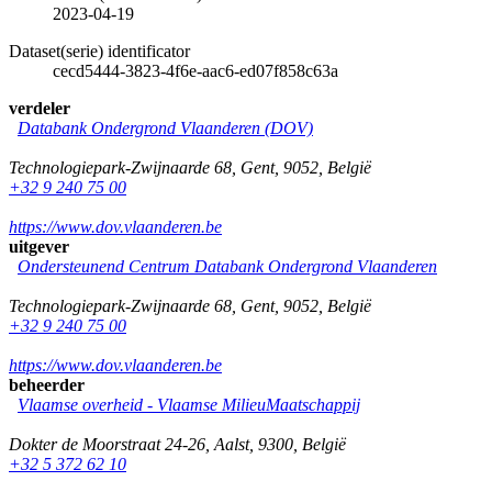
2023-04-19
Dataset(serie) identificator
cecd5444-3823-4f6e-aac6-ed07f858c63a
verdeler
Databank Ondergrond Vlaanderen (DOV)
Technologiepark-Zwijnaarde 68
,
Gent
,
9052
,
België
+32 9 240 75 00
https://www.dov.vlaanderen.be
uitgever
Ondersteunend Centrum Databank Ondergrond Vlaanderen
Technologiepark-Zwijnaarde 68
,
Gent
,
9052
,
België
+32 9 240 75 00
https://www.dov.vlaanderen.be
beheerder
Vlaamse overheid - Vlaamse MilieuMaatschappij
Dokter de Moorstraat 24-26
,
Aalst
,
9300
,
België
+32 5 372 62 10