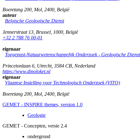
Boeretang 200
,
Mol
,
2400
,
België
auteur
Belgische Geologische Dienst
Jennerstraat 13
,
Brussel
,
1000
,
België
+32 2 788 76 00-01
eigenaar
Toegepast-Natuurwetenschappelijk Onderzoek - Geologische Diens
Princetonlaan 6
,
Utrecht
,
3584 CB
,
Nederland
https://www.dinoloket.nl
eigenaar
Vlaamse Instelling voor Technologisch Onderzoek (VITO)
Boeretang 200
,
Mol
,
2400
,
België
GEMET - INSPIRE themes, version 1.0
Geologie
GEMET - Concepten, versie 2.4
ondergrond