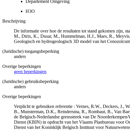
Departement Omgeving
H3O
Beschrijving
De informatie over hoe de resultaten tot stand gekomen zijn, st
M., Dirix, K., Dusar, M., Hummelman, H.J., Maes, R., Meyvis
Geologisch en hydrogeologisch 3D model van het Cenozoïcu
(Juridische) toegangsbeperking
anders
Overige beperkingen
geen beperkingen
(Juridische) gebruiksbeperking
anders
Overige beperkingen
Verplicht te gebruiken referentie : Vernes, R.W., Deckers, J.,
B., Munsterman, D.K., Reindersma, R., Rombaut, B., Van Bae
de Belgisch-Nederlandse grensstreek van De Noorderkempen/
Dienst (KBIN) in opdracht van het Vlaams Planbureau voor O
Dienst van het Koninklijk Belgisch Instituut voor Natuurwet