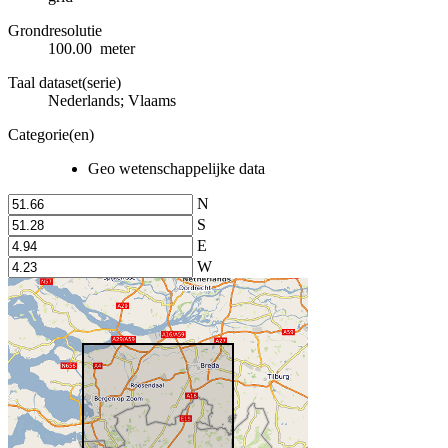
Grondresolutie
100.00 meter
Taal dataset(serie)
Nederlands; Vlaams
Categorie(en)
Geo wetenschappelijke data
N
S
E
W