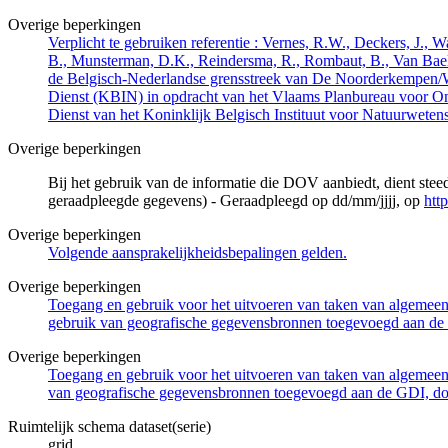
Overige beperkingen
Verplicht te gebruiken referentie : Vernes, R.W., Deckers, J.,
B., Munsterman, D.K., Reindersma, R., Rombaut, B., Van Bae
de Belgisch-Nederlandse grensstreek van De Noorderkempen/
Dienst (KBIN) in opdracht van het Vlaams Planbureau voor O
Dienst van het Koninklijk Belgisch Instituut voor Natuurwet
Overige beperkingen
Bij het gebruik van de informatie die DOV aanbiedt, dient ste
geraadpleegde gegevens) - Geraadpleegd op dd/mm/jjjj, op
htt
Overige beperkingen
Volgende aansprakelijkheidsbepalingen gelden.
Overige beperkingen
Toegang en gebruik voor het uitvoeren van taken van algemeen 
gebruik van geografische gegevensbronnen toegevoegd aan de 
Overige beperkingen
Toegang en gebruik voor het uitvoeren van taken van algemeen 
van geografische gegevensbronnen toegevoegd aan de GDI, door
Ruimtelijk schema dataset(serie)
grid