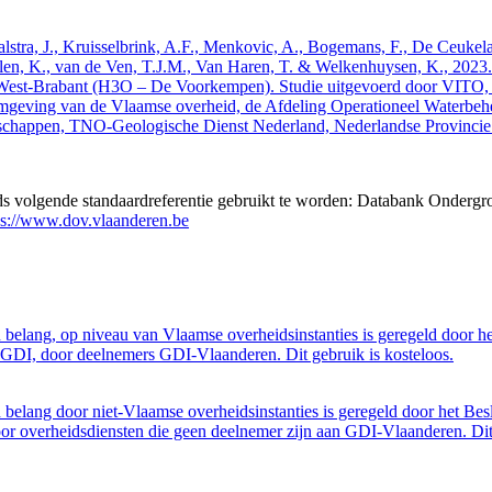
 Walstra, J., Kruisselbrink, A.F., Menkovic, A., Bogemans, F., De Ceuk
len, K., van de Ven, T.J.M., Van Haren, T. & Welkenhuysen, K., 202
West-Brabant (H3O – De Voorkempen). Studie uitgevoerd door VITO,
mgeving van de Vlaamse overheid, de Afdeling Operationeel Waterbeh
enschappen, TNO-Geologische Dienst Nederland, Nederlandse Provinci
eds volgende standaardreferentie gebruikt te worden: Databank Ondergr
ps://www.dov.vlaanderen.be
belang, op niveau van Vlaamse overheidsinstanties is geregeld door h
GDI, door deelnemers GDI-Vlaanderen. Dit gebruik is kosteloos.
belang door niet-Vlaamse overheidsinstanties is geregeld door het Bes
 overheidsdiensten die geen deelnemer zijn aan GDI-Vlaanderen. Dit 