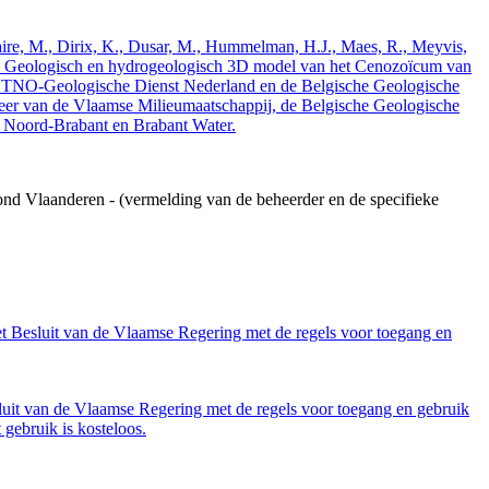
elaire, M., Dirix, K., Dusar, M., Hummelman, H.J., Maes, R., Meyvis,
3. Geologisch en hydrogeologisch 3D model van het Cenozoïcum van
 TNO-Geologische Dienst Nederland en de Belgische Geologische
eer van de Vlaamse Milieumaatschappij, de Belgische Geologische
e Noord-Brabant en Brabant Water.
ond Vlaanderen - (vermelding van de beheerder en de specifieke
et Besluit van de Vlaamse Regering met de regels voor toegang en
luit van de Vlaamse Regering met de regels voor toegang en gebruik
gebruik is kosteloos.