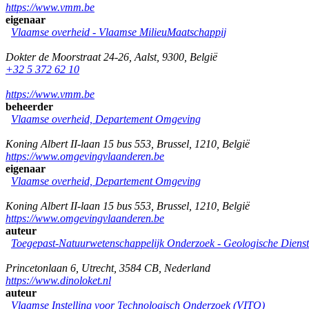
https://www.vmm.be
eigenaar
Vlaamse overheid - Vlaamse MilieuMaatschappij
Dokter de Moorstraat 24-26
,
Aalst
,
9300
,
België
+32 5 372 62 10
https://www.vmm.be
beheerder
Vlaamse overheid, Departement Omgeving
Koning Albert II-laan 15 bus 553
,
Brussel
,
1210
,
België
https://www.omgevingvlaanderen.be
eigenaar
Vlaamse overheid, Departement Omgeving
Koning Albert II-laan 15 bus 553
,
Brussel
,
1210
,
België
https://www.omgevingvlaanderen.be
auteur
Toegepast-Natuurwetenschappelijk Onderzoek - Geologische Diens
Princetonlaan 6
,
Utrecht
,
3584 CB
,
Nederland
https://www.dinoloket.nl
auteur
Vlaamse Instelling voor Technologisch Onderzoek (VITO)