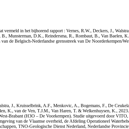
aat vermeld in het bijhorend rapport : Vernes, R.W., Deckers, J., Walstr
, B., Munsterman, D.K., Reindersma, R., Rombaut, B., Van Baelen, K.
m van de Belgisch-Nederlandse grensstreek van De Noorderkempen/W
 Walstra, J., Kruisselbrink, A.F., Menkovic, A., Bogemans, F., De Ceuk
len, K., van de Ven, T.J.M., Van Haren, T. & Welkenhuysen, K., 202
West-Brabant (H3O – De Voorkempen). Studie uitgevoerd door VITO,
mgeving van de Vlaamse overheid, de Afdeling Operationeel Waterbeh
enschappen, TNO-Geologische Dienst Nederland, Nederlandse Provinci