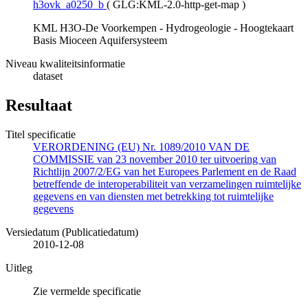
h3ovk_a0250_b
(
GLG:KML-2.0-http-get-map
)
KML H3O-De Voorkempen - Hydrogeologie - Hoogtekaart
Basis Mioceen Aquifersysteem
Niveau kwaliteitsinformatie
dataset
Resultaat
Titel specificatie
VERORDENING (EU) Nr. 1089/2010 VAN DE
COMMISSIE van 23 november 2010 ter uitvoering van
Richtlijn 2007/2/EG van het Europees Parlement en de Raad
betreffende de interoperabiliteit van verzamelingen ruimtelijke
gegevens en van diensten met betrekking tot ruimtelijke
gegevens
Versiedatum (Publicatiedatum)
2010-12-08
Uitleg
Zie vermelde specificatie