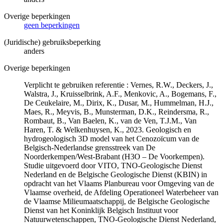
Overige beperkingen
geen beperkingen
(Juridische) gebruiksbeperking
anders
Overige beperkingen
Verplicht te gebruiken referentie : Vernes, R.W., Deckers, J.,
Walstra, J., Kruisselbrink, A.F., Menkovic, A., Bogemans, F.,
De Ceukelaire, M., Dirix, K., Dusar, M., Hummelman, H.J.,
Maes, R., Meyvis, B., Munsterman, D.K., Reindersma, R.,
Rombaut, B., Van Baelen, K., van de Ven, T.J.M., Van
Haren, T. & Welkenhuysen, K., 2023. Geologisch en
hydrogeologisch 3D model van het Cenozoïcum van de
Belgisch-Nederlandse grensstreek van De
Noorderkempen/West-Brabant (H3O – De Voorkempen).
Studie uitgevoerd door VITO, TNO-Geologische Dienst
Nederland en de Belgische Geologische Dienst (KBIN) in
opdracht van het Vlaams Planbureau voor Omgeving van de
Vlaamse overheid, de Afdeling Operationeel Waterbeheer van
de Vlaamse Milieumaatschappij, de Belgische Geologische
Dienst van het Koninklijk Belgisch Instituut voor
Natuurwetenschappen, TNO-Geologische Dienst Nederland,