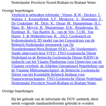
Nederlandse Provincie Noord-Brabant en Brabant Water.
Overige beperkingen
Verplicht te gebruiken referentie : Vernes, R.W., Deckers, J.,
Walstra, J., Kruisselbrink, A.F., Menkovic, A., Bogemans, F.,
De Ceukelaire, M., Dirix, K., Dusar, M., Hummelman, H.J.,
Maes, R., Meyvis, B., Munsterman, D.K., Reindersma, R.,
Rombaut, B., Van Baelen, K., van de Ven, T.J.M., Van
Haren, T. & Welkenhuysen, K., 2023. Geologisch en
hydrogeologisch 3D model van het Cenozoïcum van de
Belgisch-Nederlandse grensstreek van De
Noorderkempen/West-Brabant (H3O – De Voorkempen).
Studie uitgevoerd door VITO, TNO-Geologische Dienst
Nederland en de Belgische Geologische Dienst (KBIN) in
opdracht van het Vlaams Planbureau voor Omgeving van de
Vlaamse overheid, de Afdeling Operationeel Waterbeheer van
de Vlaamse Milieumaatschappij, de Belgische Geologische
Dienst van het Koninklijk Belgisch Instituut voor
Natuurwetenschappen, TNO-Geologische Dienst Nederland,
Nederlandse Provincie Noord-Brabant en Brabant Water.
Overige beperkingen
Bij het gebruik van de informatie die DOV aanbiedt, dient
steeds volgende standaardreferentie gebruikt te worden: