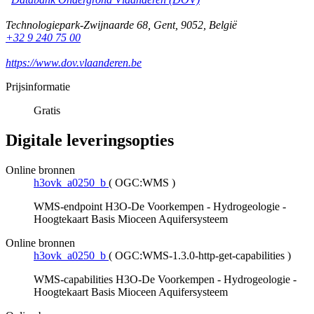
Technologiepark-Zwijnaarde 68
,
Gent
,
9052
,
België
+32 9 240 75 00
https://www.dov.vlaanderen.be
Prijsinformatie
Gratis
Digitale leveringsopties
Online bronnen
h3ovk_a0250_b
(
OGC:WMS
)
WMS-endpoint H3O-De Voorkempen - Hydrogeologie -
Hoogtekaart Basis Mioceen Aquifersysteem
Online bronnen
h3ovk_a0250_b
(
OGC:WMS-1.3.0-http-get-capabilities
)
WMS-capabilities H3O-De Voorkempen - Hydrogeologie -
Hoogtekaart Basis Mioceen Aquifersysteem