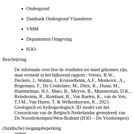
Ondergrond
Databank Ondergrond Vlaanderen
VMM
Departement Omgeving
H3O
Beschrijving
De informatie over hoe de resultaten tot stand gekomen zijn,
staat vermeld in het bijhorend rapport : Vernes, R.W.,
Deckers, J., Walstra, J., Kruisselbrink, A.F., Menkovic, A.,
Bogemans, F., De Ceukelaire, M., Dirix, K., Dusar, M.,
Hummelman, H.J., Maes, R., Meyvis, B., Munsterman, D.K.,
Reindersma, R., Rombaut, B., Van Baelen, K., van de Ven,
T.J.M., Van Haren, T. & Welkenhuysen, K., 2023.
Geologisch en hydrogeologisch 3D model van het
Cenozoïcum van de Belgisch-Nederlandse grensstreek van
De Noorderkempen/West-Brabant (H3O – De Voorkempen)
(Juridische) toegangsbeperking
anders