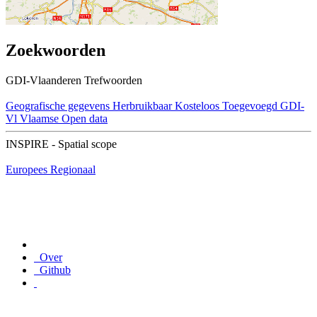
Zoekwoorden
GDI-Vlaanderen Trefwoorden
Geografische gegevens
Herbruikbaar
Kosteloos
Toegevoegd GDI-
Vl
Vlaamse Open data
INSPIRE - Spatial scope
Europees
Regionaal
Over
Github