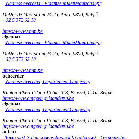
Vlaamse overheid - Vlaamse MilieuMaatschappij
Dokter de Moorstraat 24-26
,
Aalst
,
9300
,
België
+32 5 372 62 10
https://www.vmm.be
eigenaar
Vlaamse overheid - Vlaamse MilieuMaatschappij
Dokter de Moorstraat 24-26
,
Aalst
,
9300
,
België
+32 5 372 62 10
https://www.vmm.be
beheerder
Vlaamse overheid, Departement Omgeving
Koning Albert II-laan 15 bus 553
,
Brussel
,
1210
,
België
https://www.omgevingvlaanderen.be
eigenaar
Vlaamse overheid, Departement Omgeving
Koning Albert II-laan 15 bus 553
,
Brussel
,
1210
,
België
https://www.omgevingvlaanderen.be
auteur
Toegepast-Natuurwetenschappelijk Onderzoek - Geologische