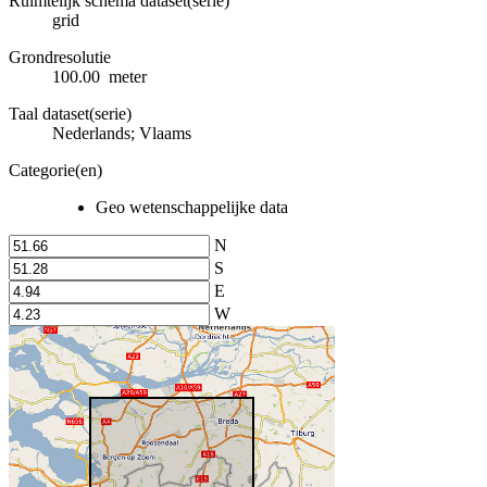
Ruimtelijk schema dataset(serie)
grid
Grondresolutie
100.00 meter
Taal dataset(serie)
Nederlands; Vlaams
Categorie(en)
Geo wetenschappelijke data
N
S
E
W