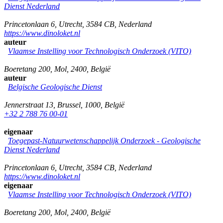
Dienst Nederland
Princetonlaan 6
,
Utrecht
,
3584 CB
,
Nederland
https://www.dinoloket.nl
auteur
Vlaamse Instelling voor Technologisch Onderzoek (VITO)
Boeretang 200
,
Mol
,
2400
,
België
auteur
Belgische Geologische Dienst
Jennerstraat 13
,
Brussel
,
1000
,
België
+32 2 788 76 00-01
eigenaar
Toegepast-Natuurwetenschappelijk Onderzoek - Geologische
Dienst Nederland
Princetonlaan 6
,
Utrecht
,
3584 CB
,
Nederland
https://www.dinoloket.nl
eigenaar
Vlaamse Instelling voor Technologisch Onderzoek (VITO)
Boeretang 200
,
Mol
,
2400
,
België