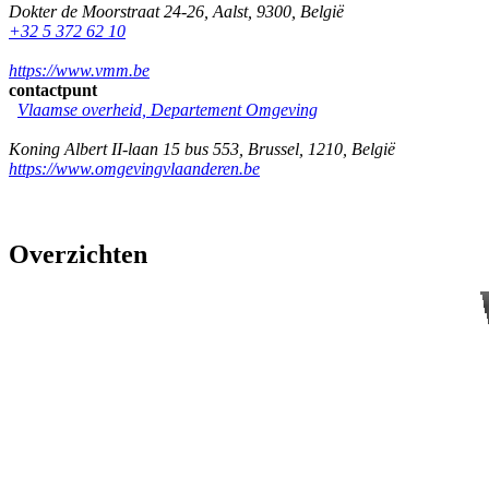
Dokter de Moorstraat 24-26
,
Aalst
,
9300
,
België
+32 5 372 62 10
https://www.vmm.be
contactpunt
Vlaamse overheid, Departement Omgeving
Koning Albert II-laan 15 bus 553
,
Brussel
,
1210
,
België
https://www.omgevingvlaanderen.be
Overzichten