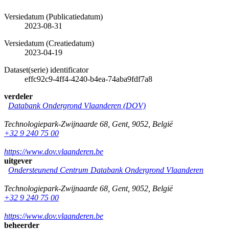
Versiedatum (Publicatiedatum)
2023-08-31
Versiedatum (Creatiedatum)
2023-04-19
Dataset(serie) identificator
effc92c9-4ff4-4240-b4ea-74aba9fdf7a8
verdeler
Databank Ondergrond Vlaanderen (DOV)
Technologiepark-Zwijnaarde 68
,
Gent
,
9052
,
België
+32 9 240 75 00
https://www.dov.vlaanderen.be
uitgever
Ondersteunend Centrum Databank Ondergrond Vlaanderen
Technologiepark-Zwijnaarde 68
,
Gent
,
9052
,
België
+32 9 240 75 00
https://www.dov.vlaanderen.be
beheerder