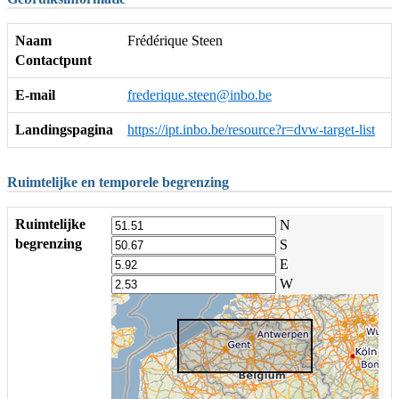
Naam
Frédérique Steen
Contactpunt
E-mail
frederique.steen@inbo.be
Landingspagina
https://ipt.inbo.be/resource?r=dvw-target-list
Ruimtelijke en temporele begrenzing
Ruimtelijke
N
begrenzing
S
E
W