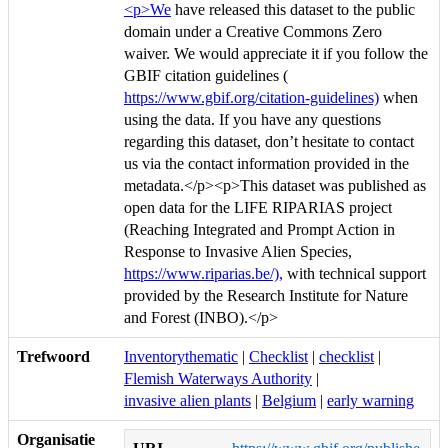
<p>We
have released this dataset to the public
domain under a Creative Commons Zero
waiver. We would appreciate it if you follow the
GBIF citation guidelines (
https://www.gbif.org/citation-guidelines)
when
using the data. If you have any questions
regarding this dataset, don’t hesitate to contact
us via the contact information provided in the
metadata.</p><p>This dataset was published as
open data for the LIFE RIPARIAS project
(Reaching Integrated and Prompt Action in
Response to Invasive Alien Species,
https://www.riparias.be/),
with technical support
provided by the Research Institute for Nature
and Forest (INBO).</p>
Trefwoord
Inventorythematic
|
Checklist
|
checklist
|
Flemish Waterways Authority
|
invasive alien plants
|
Belgium
|
early warning
Organisatie