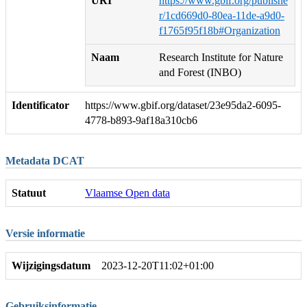
URI
https://www.gbif.org/publishe
r/1cd669d0-80ea-11de-a9d0-
f1765f95f18b#Organization
Naam
Research Institute for Nature
and Forest (INBO)
Identificator
https://www.gbif.org/dataset/23e95da2-6095-
4778-b893-9af18a310cb6
Metadata DCAT
Statuut
Vlaamse Open data
Versie informatie
Wijzigingsdatum
2023-12-20T11:02+01:00
Gebruiksinformatie