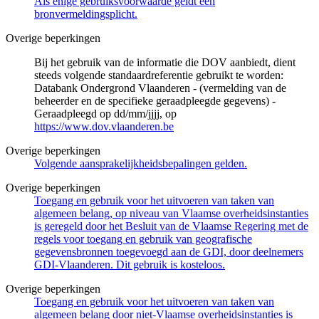
Als enige gebruiksvoorwaarde geldt een
bronvermeldingsplicht.
Overige beperkingen
Bij het gebruik van de informatie die DOV aanbiedt, dient
steeds volgende standaardreferentie gebruikt te worden:
Databank Ondergrond Vlaanderen - (vermelding van de
beheerder en de specifieke geraadpleegde gegevens) -
Geraadpleegd op dd/mm/jjjj, op
https://www.dov.vlaanderen.be
Overige beperkingen
Volgende aansprakelijkheidsbepalingen gelden.
Overige beperkingen
Toegang en gebruik voor het uitvoeren van taken van
algemeen belang, op niveau van Vlaamse overheidsinstanties
is geregeld door het Besluit van de Vlaamse Regering met de
regels voor toegang en gebruik van geografische
gegevensbronnen toegevoegd aan de GDI, door deelnemers
GDI-Vlaanderen. Dit gebruik is kosteloos.
Overige beperkingen
Toegang en gebruik voor het uitvoeren van taken van
algemeen belang door niet-Vlaamse overheidsinstanties is