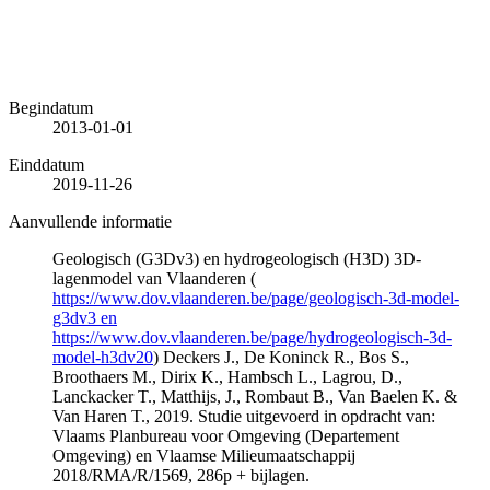
Begindatum
2013-01-01
Einddatum
2019-11-26
Aanvullende informatie
Geologisch (G3Dv3) en hydrogeologisch (H3D) 3D-
lagenmodel van Vlaanderen (
https://www.dov.vlaanderen.be/page/geologisch-3d-model-
g3dv3 en
https://www.dov.vlaanderen.be/page/hydrogeologisch-3d-
model-h3dv20
) Deckers J., De Koninck R., Bos S.,
Broothaers M., Dirix K., Hambsch L., Lagrou, D.,
Lanckacker T., Matthijs, J., Rombaut B., Van Baelen K. &
Van Haren T., 2019. Studie uitgevoerd in opdracht van:
Vlaams Planbureau voor Omgeving (Departement
Omgeving) en Vlaamse Milieumaatschappij
2018/RMA/R/1569, 286p + bijlagen.