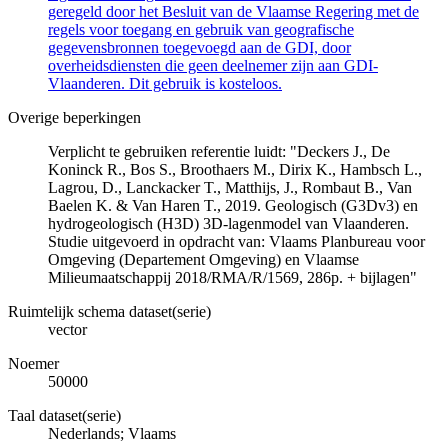
geregeld door het Besluit van de Vlaamse Regering met de
regels voor toegang en gebruik van geografische
gegevensbronnen toegevoegd aan de GDI, door
overheidsdiensten die geen deelnemer zijn aan GDI-
Vlaanderen. Dit gebruik is kosteloos.
Overige beperkingen
Verplicht te gebruiken referentie luidt: "Deckers J., De
Koninck R., Bos S., Broothaers M., Dirix K., Hambsch L.,
Lagrou, D., Lanckacker T., Matthijs, J., Rombaut B., Van
Baelen K. & Van Haren T., 2019. Geologisch (G3Dv3) en
hydrogeologisch (H3D) 3D-lagenmodel van Vlaanderen.
Studie uitgevoerd in opdracht van: Vlaams Planbureau voor
Omgeving (Departement Omgeving) en Vlaamse
Milieumaatschappij 2018/RMA/R/1569, 286p. + bijlagen"
Ruimtelijk schema dataset(serie)
vector
Noemer
50000
Taal dataset(serie)
Nederlands; Vlaams