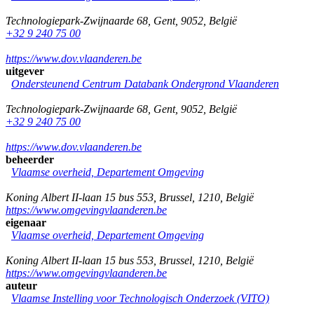
Technologiepark-Zwijnaarde 68
,
Gent
,
9052
,
België
+32 9 240 75 00
https://www.dov.vlaanderen.be
uitgever
Ondersteunend Centrum Databank Ondergrond Vlaanderen
Technologiepark-Zwijnaarde 68
,
Gent
,
9052
,
België
+32 9 240 75 00
https://www.dov.vlaanderen.be
beheerder
Vlaamse overheid, Departement Omgeving
Koning Albert II-laan 15 bus 553
,
Brussel
,
1210
,
België
https://www.omgevingvlaanderen.be
eigenaar
Vlaamse overheid, Departement Omgeving
Koning Albert II-laan 15 bus 553
,
Brussel
,
1210
,
België
https://www.omgevingvlaanderen.be
auteur
Vlaamse Instelling voor Technologisch Onderzoek (VITO)