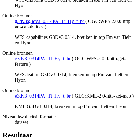
Hyon
Online bronnen
g3dv3:g3dv3_0314PA_Tt_Hy_t_br
(
OGC:WFS-2.0.0-http-
get-capabilities
)
WFS-capabilities G3Dv3 0314, breuken in top Fm van Tielt
en Hyon
Online bronnen
g3dv3_0314PA_Tt_Hy_t_br
(
OGC:WFS-2.0.0-http-get-
feature
)
WFS-feature G3Dv3 0314, breuken in top Fm van Tielt en
Hyon
Online bronnen
g3dv3_0314PA_Tt_Hy_t_br
(
GLG:KML-2.0-http-get-map
)
KML G3Dv3 0314, breuken in top Fm van Tielt en Hyon
Niveau kwaliteitsinformatie
dataset
Resultaat