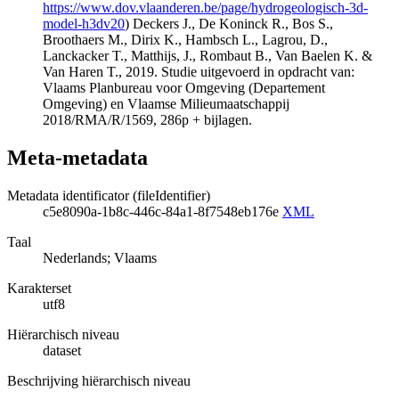
https://www.dov.vlaanderen.be/page/hydrogeologisch-3d-
model-h3dv20
) Deckers J., De Koninck R., Bos S.,
Broothaers M., Dirix K., Hambsch L., Lagrou, D.,
Lanckacker T., Matthijs, J., Rombaut B., Van Baelen K. &
Van Haren T., 2019. Studie uitgevoerd in opdracht van:
Vlaams Planbureau voor Omgeving (Departement
Omgeving) en Vlaamse Milieumaatschappij
2018/RMA/R/1569, 286p + bijlagen.
Meta-metadata
Metadata identificator (fileIdentifier)
c5e8090a-1b8c-446c-84a1-8f7548eb176e
XML
Taal
Nederlands; Vlaams
Karakterset
utf8
Hiërarchisch niveau
dataset
Beschrijving hiërarchisch niveau