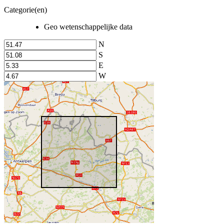
Categorie(en)
Geo wetenschappelijke data
N
S
E
W