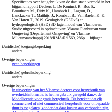
Specificaties over het gebruik van de data staan vermeld in het
bijgaand rapport Deckers J., De Koninck R., Bos S.,
Broothaers M., Dirix K., Hambsch L., Lagrou, D.,
Lanckacker T., Matthijs, J., Rombaut B., Van Baelen K. &
Van Haren T., 2019. Geologisch (G3Dv3) en
hydrogeologisch (H3D) 3D-lagenmodel van Vlaanderen.
Studie uitgevoerd in opdracht van: Vlaams Planbureau voor
Omgeving (Departement Omgeving) en Vlaamse
Milieumaatschappij 2018/RMA/R/1569, 286p. + bijlagen
(Juridische) toegangsbeperking
anders
Overige beperkingen
geen beperkingen
(Juridische) gebruiksbeperking
anders
Overige beperkingen
In uitvoering van het Vlaamse decreet voor hergebruik van
overheidsinformatie, is het hergebruik geregeld d.m.v. de
Modellicentie voor gratis hergebruik. Dit betekent dat elk
commercieel of niet-commercieel hergebruik voor onbepaalde
duur is toegelaten, zonder dat daar kosten aan verbonden zijn.