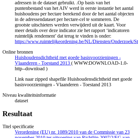
adressen in de dataset gebruikt. .Op basis van het
puntenbestand van het AIV werd in eerste instantie het aantal
huishoudens per hectare berekend door de het aantal objecten
in de adressendataset per hectare-cel te sommeren. De
grootste uitschieters werden verwijderd uit de kaart. Voor
meer details over deze indicator zie het rapport ‘indicatoren
ruimtelijk rendement’ dat terug te vinden is onder:
https://www.ruimtelijkeordening.be/NL/Diensten/Onderzoek/Stu
Online bronnen
Huishoudensdichtheid met goede basisvoorzieningen -
Vlaanderen - Toestand 2013
(
WWW:DOWNLOAD-1.0-
http--download
)
Link naar zipped shapefile Huishoudensdichtheid met goede
basisvoorzieningen - Vlaanderen - Toestand 2013
Niveau kwaliteitsinformatie
dataset
Resultaat
Titel specificatie
Verordening (EU) nr. 1089/2010 van de Commissie van 23
november 2010 ter uitvoering van Richtlijn 2007/2/EG van