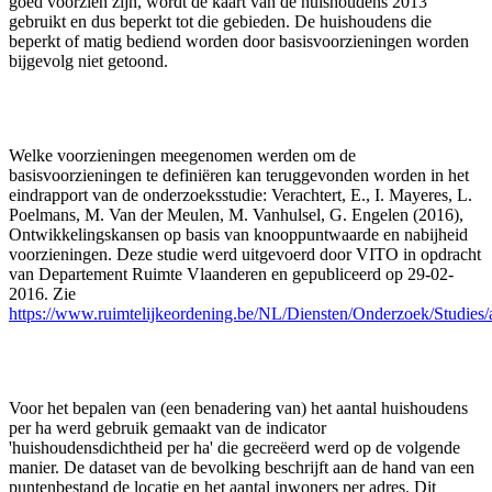
goed voorzien zijn, wordt de kaart van de huishoudens 2013
gebruikt en dus beperkt tot die gebieden. De huishoudens die
beperkt of matig bediend worden door basisvoorzieningen worden
bijgevolg niet getoond.
Welke voorzieningen meegenomen werden om de
basisvoorzieningen te definiëren kan teruggevonden worden in het
eindrapport van de onderzoeksstudie: Verachtert, E., I. Mayeres, L.
Poelmans, M. Van der Meulen, M. Vanhulsel, G. Engelen (2016),
Ontwikkelingskansen op basis van knooppuntwaarde en nabijheid
voorzieningen. Deze studie werd uitgevoerd door VITO in opdracht
van Departement Ruimte Vlaanderen en gepubliceerd op 29-02-
2016. Zie
https://www.ruimtelijkeordening.be/NL/Diensten/Onderzoek/Studies/a
Voor het bepalen van (een benadering van) het aantal huishoudens
per ha werd gebruik gemaakt van de indicator
'huishoudensdichtheid per ha' die gecreëerd werd op de volgende
manier. De dataset van de bevolking beschrijft aan de hand van een
puntenbestand de locatie en het aantal inwoners per adres. Dit