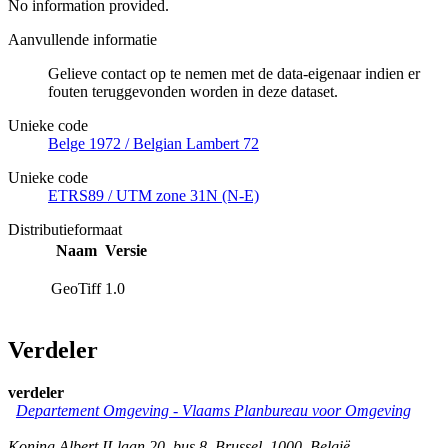
No information provided.
Aanvullende informatie
Gelieve contact op te nemen met de data-eigenaar indien er
fouten teruggevonden worden in deze dataset.
Unieke code
Belge 1972 / Belgian Lambert 72
Unieke code
ETRS89 / UTM zone 31N (N-E)
Distributieformaat
Naam
Versie
GeoTiff
1.0
Verdeler
verdeler
Departement Omgeving - Vlaams Planbureau voor Omgeving
Koning Albert II-laan 20, bus 8
,
Brussel
,
1000
,
België