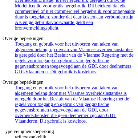
overheidsinformatie, is het hergebruik geregeld d.m.v. de
Modellicentie voor gratis hergebruik. Dit betekent dat elk
commercieel of niet-commercieel hergebruik voor onbepaalde
duur is toegelaten, zonder dat daar kosten aan verbonden zijn.
Als enige gebruiksvoorwaarde geldt een
bronvermeldingsplicht.
Overige beperkingen
Toegang en gebruik voor het uitvoeren van taken van
algemeen belang, op niveau van Vlaamse overheidsinstanties
is geregeld door het Besluit van de Vlaamse Regering met de
regels voor toegang en gebruik van geografische
gegevensbronnen toegevoegd aan de GDI, door deelnemers
GDI-Vlaanderen. Dit gebruik is kosteloos.
Overige beperkingen
Toegang en gebruik voor het uitvoeren van taken van
algemeen belang door niet-Vlaamse overheidsinstanties is
geregeld door het Besluit van de Vlaamse Regering met de
regels voor toegang en gebruik van geografische
gegevensbronnen toegevoegd aan de GDI, door
overheidsdiensten die geen deelnemer zijn aan GDI-
Vlaanderen. Dit gebruik is kosteloos.
Type veiligheidsbeperking
vrij toegankelijk