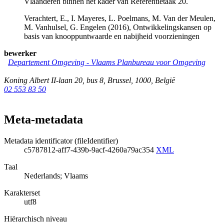
Vlaanderen binnen het kader van Referentietaak 20.
Verachtert, E., I. Mayeres, L. Poelmans, M. Van der Meulen,
M. Vanhulsel, G. Engelen (2016), Ontwikkelingskansen op
basis van knooppuntwaarde en nabijheid voorzieningen
bewerker
Departement Omgeving - Vlaams Planbureau voor Omgeving
Koning Albert II-laan 20, bus 8
,
Brussel
,
1000
,
België
02 553 83 50
Meta-metadata
Metadata identificator (fileIdentifier)
c5787812-aff7-439b-9acf-4260a79ac354
XML
Taal
Nederlands; Vlaams
Karakterset
utf8
Hiërarchisch niveau