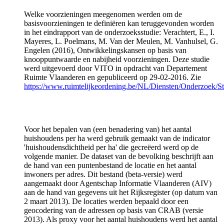
Welke voorzieningen meegenomen werden om de
basisvoorzieningen te definiëren kan teruggevonden worden
in het eindrapport van de onderzoeksstudie: Verachtert, E., I.
Mayeres, L. Poelmans, M. Van der Meulen, M. Vanhulsel, G.
Engelen (2016), Ontwikkelingskansen op basis van
knooppuntwaarde en nabijheid voorzieningen. Deze studie
werd uitgevoerd door VITO in opdracht van Departement
Ruimte Vlaanderen en gepubliceerd op 29-02-2016. Zie
https://www.ruimtelijkeordening.be/NL/Diensten/Onderzoek/Stu
Voor het bepalen van (een benadering van) het aantal
huishoudens per ha werd gebruik gemaakt van de indicator
'huishoudensdichtheid per ha' die gecreëerd werd op de
volgende manier. De dataset van de bevolking beschrijft aan
de hand van een puntenbestand de locatie en het aantal
inwoners per adres. Dit bestand (beta-versie) werd
aangemaakt door Agentschap Informatie Vlaanderen (AIV)
aan de hand van gegevens uit het Rijksregister (op datum van
2 maart 2013). De locaties werden bepaald door een
geocodering van de adressen op basis van CRAB (versie
2013). Als proxy voor het aantal huishoudens werd het aantal