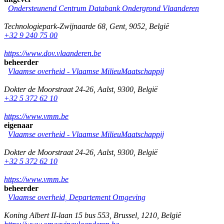
Ondersteunend Centrum Databank Ondergrond Vlaanderen
Technologiepark-Zwijnaarde 68
,
Gent
,
9052
,
België
+32 9 240 75 00
https://www.dov.vlaanderen.be
beheerder
Vlaamse overheid - Vlaamse MilieuMaatschappij
Dokter de Moorstraat 24-26
,
Aalst
,
9300
,
België
+32 5 372 62 10
https://www.vmm.be
eigenaar
Vlaamse overheid - Vlaamse MilieuMaatschappij
Dokter de Moorstraat 24-26
,
Aalst
,
9300
,
België
+32 5 372 62 10
https://www.vmm.be
beheerder
Vlaamse overheid, Departement Omgeving
Koning Albert II-laan 15 bus 553
,
Brussel
,
1210
,
België