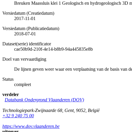
Breuken Maassluis klei 1 Geologisch en hydrogeologisch 3D 
Versiedatum (Creatiedatum)
2017-11-01
Versiedatum (Publicatiedatum)
2018-07-01
Dataset(serie) identificator
cae50b9d-210f-4e14-b8b9-94a445835e8b
Doel van vervaardiging
De lijnen geven weer waar een verplaatsing van de basis van de
Status
compleet
verdeler
Databank Ondergrond Vlaanderen (DOV)
Technologiepark-Zwijnaarde 68
,
Gent
,
9052
,
België
+32 9 240 75 00
https://www.dov.vlaanderen.be
uitgever