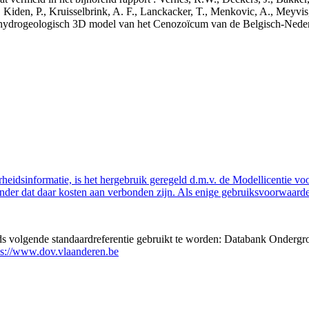
 Kiden, P., Kruisselbrink, A. F., Lanckacker, T., Menkovic, A., Meyvis
 en hydrogeologisch 3D model van het Cenozoïcum van de Belgisch-Ne
eidsinformatie, is het hergebruik geregeld d.m.v. de Modellicentie voor
nder dat daar kosten aan verbonden zijn. Als enige gebruiksvoorwaarde
eds volgende standaardreferentie gebruikt te worden: Databank Ondergr
ps://www.dov.vlaanderen.be