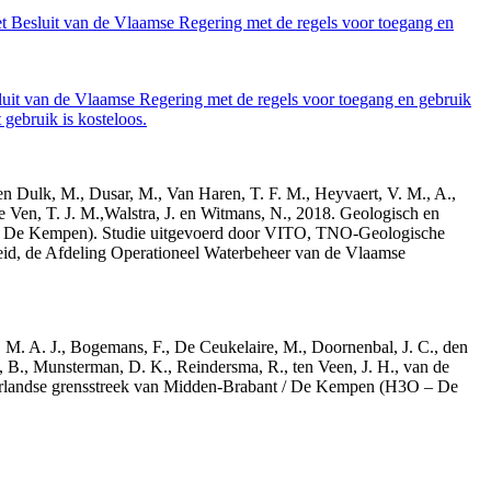
et Besluit van de Vlaamse Regering met de regels voor toegang en
luit van de Vlaamse Regering met de regels voor toegang en gebruik
gebruik is kosteloos.
den Dulk, M., Dusar, M., Van Haren, T. F. M., Heyvaert, V. M., A.,
e Ven, T. J. M.,Walstra, J. en Witmans, N., 2018. Geologisch en
– De Kempen). Studie uitgevoerd door VITO, TNO-Geologische
id, de Afdeling Operationeel Waterbeheer van de Vlaamse
r, M. A. J., Bogemans, F., De Ceukelaire, M., Doornenbal, J. C., den
, B., Munsterman, D. K., Reindersma, R., ten Veen, J. H., van de
derlandse grensstreek van Midden-Brabant / De Kempen (H3O – De