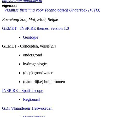
https://www.dinoloket.nl
eigenaar
Vlaamse Instelling voor Technologisch Onderzoek (VITO)
Boeretang 200
,
Mol
,
2400
,
België
GEMET - INSPIRE themes, version 1.0
Geologie
GEMET - Concepten, versie 2.4
ondergrond
hydrogeologie
(diep) grondwater
(natuurlijke) hulpbronnen
INSPIRE - Spatial scope
Regionaal
GDI-Vlaanderen Trefwoorden