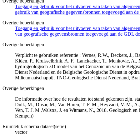
Overige beperkingen
Toegang en gebruik voor het uitvoeren van taken van algemeen 
gebruik van geografische gegevensbronnen toegevoegd aan de 
Overige beperkingen
Toegang en gebruik voor het uitvoeren van taken van algemeen 
van geografische gegevensbronnen toegevoegd aan de GDI, door
Overige beperkingen
Verplicht te gebruiken referentie : Vernes, R.W., Deckers, J.,
Kiden, P., Kruisselbrink, A. F., Lanckacker, T., Menkovic, A.,
hydrogeologisch 3D model van het Cenozoïcum van de Belgi
Dienst Nederland en de Belgische Geologische Dienst in opdr
Milieumaatschappij, TNO-Geologische Dienst Nederland, Br
Overige beperkingen
De informatie over hoe de resultaten tot stand gekomen zijn, st
Dulk, M., Dusar, M., Van Haren, T. F. M., Heyvaert, V. M., A.,
Ven, T. J. M.,Walstra, J. en Witmans, N., 2018. Geologisch
Kempen)
Ruimtelijk schema dataset(serie)
vector