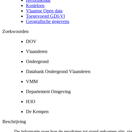
Herbruikbaar
Kosteloos
Vlaamse Open data
Toegevoegd GDI-Vl
Geografische gegevens
Zoekwoorden
DOV
Vlaanderen
Ondergrond
Databank Ondergrond Vlaanderen
VMM
Departement Omgeving
H3O
De Kempen
Beschrijving
De informatie over hoe de resultaten tot stand gekomen zijn, st