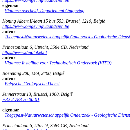
https://www.omgevingvlaanderen.be
eigenaar
Vlaamse overheid, Departement Omgeving
Koning Albert II-laan 15 bus 553
,
Brussel
,
1210
,
België
https://www.omgevingvlaanderen.be
auteur
Toegepast-Natuurwetenschappelijk Onderzoek - Geologische Diens
Princetonlaan 6
,
Utrecht
,
3584 CB
,
Nederland
https://www.dinoloket.nl
auteur
Vlaamse Instelling voor Technologisch Onderzoek (VITO)
Boeretang 200
,
Mol
,
2400
,
België
auteur
Belgische Geologische Dienst
Jennerstraat 13
,
Brussel
,
1000
,
België
+32 2 788 76 00-01
eigenaar
Toegepast-Natuurwetenschappelijk Onderzoek - Geologische Diens
Princetonlaan 6
,
Utrecht
,
3584 CB
,
Nederland