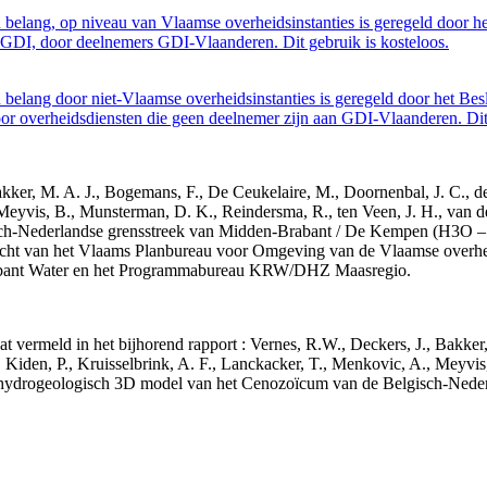
belang, op niveau van Vlaamse overheidsinstanties is geregeld door h
GDI, door deelnemers GDI-Vlaanderen. Dit gebruik is kosteloos.
belang door niet-Vlaamse overheidsinstanties is geregeld door het Bes
 overheidsdiensten die geen deelnemer zijn aan GDI-Vlaanderen. Dit 
 Bakker, M. A. J., Bogemans, F., De Ceukelaire, M., Doornenbal, J. C., 
 Meyvis, B., Munsterman, D. K., Reindersma, R., ten Veen, J. H., van d
sch-Nederlandse grensstreek van Midden-Brabant / De Kempen (H3O 
acht van het Vlaams Planbureau voor Omgeving van de Vlaamse overhe
abant Water en het Programmabureau KRW/DHZ Maasregio.
aat vermeld in het bijhorend rapport : Vernes, R.W., Deckers, J., Bakke
 Kiden, P., Kruisselbrink, A. F., Lanckacker, T., Menkovic, A., Meyvis
 en hydrogeologisch 3D model van het Cenozoïcum van de Belgisch-Ne