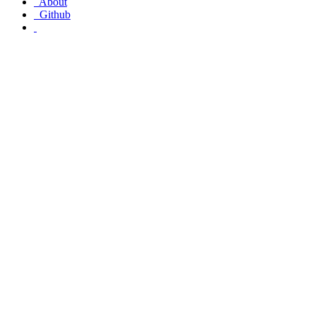
About
Github