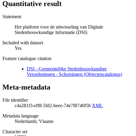
Quantitative result
Statement
Het platform voor de uitwisseling van Digitale
Stedenbouwkundige Informatie (DSI)
Included with dataset
Yes
Feature catalogue citation
DSI - Gemeentelijke Stedenbouwkundige
Verordeningen - Schorsingen (Objectencatalogus)
Meta-metadata
File identifier
c4a281f3-eff8-5fd2-beee-74e7f8740f5b
XML
Metadata language
Nederlands; Vlaams
Character set