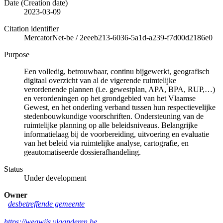
Date (Creation date)
2023-03-09
Citation identifier
MercatorNet-be
/
2eeeb213-6036-5a1d-a239-f7d00d2186e0
Purpose
Een volledig, betrouwbaar, continu bijgewerkt, geografisch
digitaal overzicht van al de vigerende ruimtelijke
verordenende plannen (i.e. gewestplan, APA, BPA, RUP,…)
en verordeningen op het grondgebied van het Vlaamse
Gewest, en het onderling verband tussen hun respectievelijke
stedenbouwkundige voorschriften. Ondersteuning van de
ruimtelijke planning op alle beleidsniveaus. Belangrijke
informatielaag bij de voorbereiding, uitvoering en evaluatie
van het beleid via ruimtelijke analyse, cartografie, en
geautomatiseerde dossierafhandeling.
Status
Under development
Owner
desbetreffende gemeente
https://wegwijs.vlaanderen.be