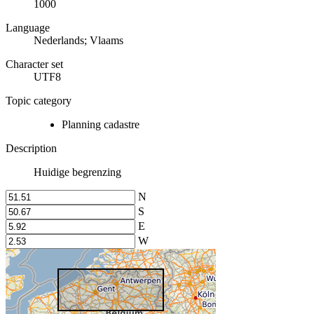
1000
Language
Nederlands; Vlaams
Character set
UTF8
Topic category
Planning cadastre
Description
Huidige begrenzing
N
S
E
W