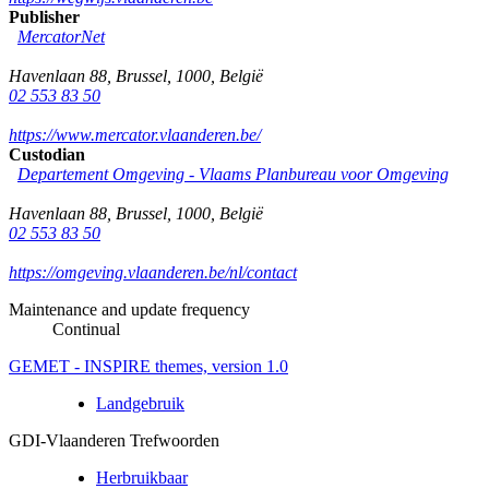
Publisher
MercatorNet
Havenlaan 88
,
Brussel
,
1000
,
België
02 553 83 50
https://www.mercator.vlaanderen.be/
Custodian
Departement Omgeving - Vlaams Planbureau voor Omgeving
Havenlaan 88
,
Brussel
,
1000
,
België
02 553 83 50
https://omgeving.vlaanderen.be/nl/contact
Maintenance and update frequency
Continual
GEMET - INSPIRE themes, version 1.0
Landgebruik
GDI-Vlaanderen Trefwoorden
Herbruikbaar