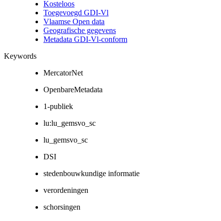
Kosteloos
Toegevoegd GDI-Vl
Vlaamse Open data
Geografische gegevens
Metadata GDI-Vl-conform
Keywords
MercatorNet
OpenbareMetadata
1-publiek
lu:lu_gemsvo_sc
lu_gemsvo_sc
DSI
stedenbouwkundige informatie
verordeningen
schorsingen