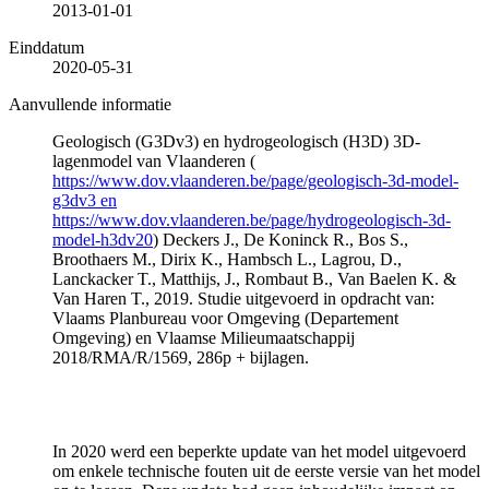
2013-01-01
Einddatum
2020-05-31
Aanvullende informatie
Geologisch (G3Dv3) en hydrogeologisch (H3D) 3D-
lagenmodel van Vlaanderen (
https://www.dov.vlaanderen.be/page/geologisch-3d-model-
g3dv3 en
https://www.dov.vlaanderen.be/page/hydrogeologisch-3d-
model-h3dv20
) Deckers J., De Koninck R., Bos S.,
Broothaers M., Dirix K., Hambsch L., Lagrou, D.,
Lanckacker T., Matthijs, J., Rombaut B., Van Baelen K. &
Van Haren T., 2019. Studie uitgevoerd in opdracht van:
Vlaams Planbureau voor Omgeving (Departement
Omgeving) en Vlaamse Milieumaatschappij
2018/RMA/R/1569, 286p + bijlagen.
In 2020 werd een beperkte update van het model uitgevoerd
om enkele technische fouten uit de eerste versie van het model