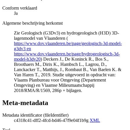
Conform verklaard
Ja
Algemene beschrijving herkomst
Zie Geologisch (G3Dv3) en hydrogeologisch (H3D) 3D-
lagenmodel van Vlaanderen (
https://www.dov.vlaanderen.be/page/geologisch-3d-model-
g3dv3 en
https://www.dov.vlaanderen.be/page/hydrogeologisch-3d-
model-h3dv20
) Deckers J., De Koninck R., Bos S.,
Broothaers M., Dirix K., Hambsch L., Lagrou, D.,
Lanckacker T., Matthijs, J., Rombaut B., Van Baelen K. &
Van Haren T., 2019. Studie uitgevoerd in opdracht van:
Vlaams Planbureau voor Omgeving (Departement
Omgeving) en Vlaamse Milieumaatschappij
2018/RMA/R/1569, 286p + bijlagen.
Meta-metadata
Metadata identificator (fileIdentifier)
c4318c41-dff2-4fcd-bd46-47f9e04f1b9g
XML