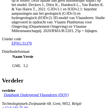
op te lossen. Deze update had geen inhoudelijke impact op
het model. Deckers J., Dirix K., Hambsch L., Van Baelen K.
& Van Haren T., 2021. G3Dv3.1 en H3Dv2.1: beperkte
aanpassingen aan het geologisch (G3Dv3) en
hydrogeologisch (H3Dv2) 3D-model van Vlaanderen. Studie
uitgevoerd in opdracht van: Vlaams Planbureau voor
Omgeving (Departement Omgeving) en Vlaamse
Milieumaatschappij. 2020/RMA/R/2203, 25p + bijlagen.
Unieke code
EPSG:31370
Distributieformaat
Naam
Versie
GML
3.2
Verdeler
verdeler
Databank Ondergrond Vlaanderen (DOV)
Technologiepark-Zwijnaarde 68
,
Gent
,
9052
,
België
+32 9 240 75 00