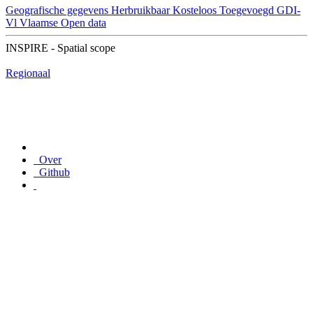
Geografische gegevens
Herbruikbaar
Kosteloos
Toegevoegd GDI-
Vl
Vlaamse Open data
INSPIRE - Spatial scope
Regionaal
Over
Github