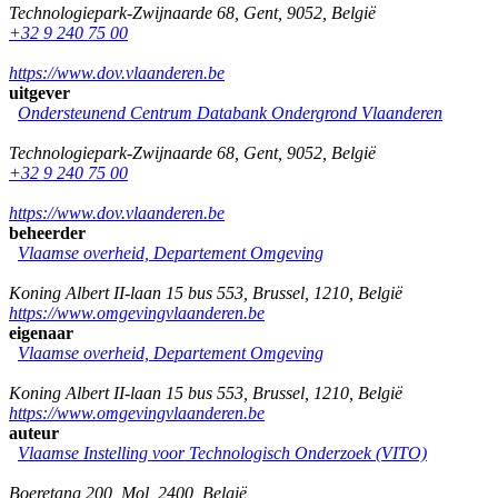
Technologiepark-Zwijnaarde 68
,
Gent
,
9052
,
België
+32 9 240 75 00
https://www.dov.vlaanderen.be
uitgever
Ondersteunend Centrum Databank Ondergrond Vlaanderen
Technologiepark-Zwijnaarde 68
,
Gent
,
9052
,
België
+32 9 240 75 00
https://www.dov.vlaanderen.be
beheerder
Vlaamse overheid, Departement Omgeving
Koning Albert II-laan 15 bus 553
,
Brussel
,
1210
,
België
https://www.omgevingvlaanderen.be
eigenaar
Vlaamse overheid, Departement Omgeving
Koning Albert II-laan 15 bus 553
,
Brussel
,
1210
,
België
https://www.omgevingvlaanderen.be
auteur
Vlaamse Instelling voor Technologisch Onderzoek (VITO)
Boeretang 200
,
Mol
,
2400
,
België