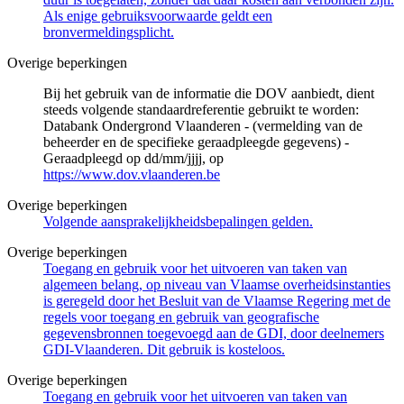
Als enige gebruiksvoorwaarde geldt een
bronvermeldingsplicht.
Overige beperkingen
Bij het gebruik van de informatie die DOV aanbiedt, dient
steeds volgende standaardreferentie gebruikt te worden:
Databank Ondergrond Vlaanderen - (vermelding van de
beheerder en de specifieke geraadpleegde gegevens) -
Geraadpleegd op dd/mm/jjjj, op
https://www.dov.vlaanderen.be
Overige beperkingen
Volgende aansprakelijkheidsbepalingen gelden.
Overige beperkingen
Toegang en gebruik voor het uitvoeren van taken van
algemeen belang, op niveau van Vlaamse overheidsinstanties
is geregeld door het Besluit van de Vlaamse Regering met de
regels voor toegang en gebruik van geografische
gegevensbronnen toegevoegd aan de GDI, door deelnemers
GDI-Vlaanderen. Dit gebruik is kosteloos.
Overige beperkingen
Toegang en gebruik voor het uitvoeren van taken van