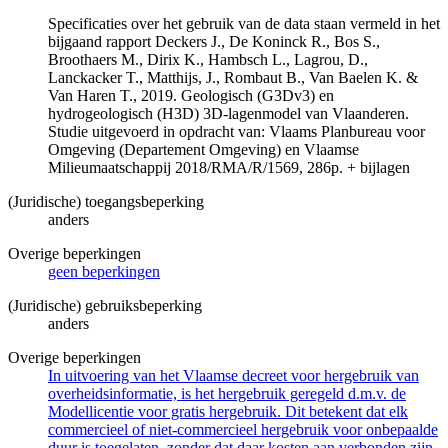
Specificaties over het gebruik van de data staan vermeld in het
bijgaand rapport Deckers J., De Koninck R., Bos S.,
Broothaers M., Dirix K., Hambsch L., Lagrou, D.,
Lanckacker T., Matthijs, J., Rombaut B., Van Baelen K. &
Van Haren T., 2019. Geologisch (G3Dv3) en
hydrogeologisch (H3D) 3D-lagenmodel van Vlaanderen.
Studie uitgevoerd in opdracht van: Vlaams Planbureau voor
Omgeving (Departement Omgeving) en Vlaamse
Milieumaatschappij 2018/RMA/R/1569, 286p. + bijlagen
(Juridische) toegangsbeperking
anders
Overige beperkingen
geen beperkingen
(Juridische) gebruiksbeperking
anders
Overige beperkingen
In uitvoering van het Vlaamse decreet voor hergebruik van
overheidsinformatie, is het hergebruik geregeld d.m.v. de
Modellicentie voor gratis hergebruik. Dit betekent dat elk
commercieel of niet-commercieel hergebruik voor onbepaalde
duur is toegelaten, zonder dat daar kosten aan verbonden zijn.