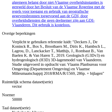
algemeen belang door niet-Vlaamse overheidsinstanties is
geregeld door het Besluit van de Vlaamse Regering met de
regels voor toegang en gebruik van geografische
gegevensbronnen toegevoegd aan de GDI, door
overheidsdiensten die geen deelnemer zijn aan GDI-
Vlaanderen. Dit gebruik is kosteloos.
Overige beperkingen
Verplicht te gebruiken referentie luidt: "Deckers J., De
Koninck R., Bos S., Broothaers M., Dirix K., Hambsch L.,
Lagrou, D., Lanckacker T., Matthijs, J., Rombaut B., Van
Baelen K. & Van Haren T., 2019. Geologisch (G3Dv3) en
hydrogeologisch (H3D) 3D-lagenmodel van Vlaanderen.
Studie uitgevoerd in opdracht van: Vlaams Planbureau voor
Omgeving (Departement Omgeving) en Vlaamse
Milieumaatschappij 2018/RMA/R/1569, 286p. + bijlagen"
Ruimtelijk schema dataset(serie)
vector
Noemer
50000
Taal dataset(serie)