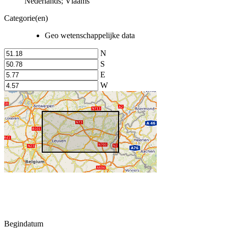
Nederlands; Vlaams
Categorie(en)
Geo wetenschappelijke data
N
S
E
W
Begindatum