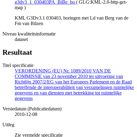
g3dv3_1_030403PA_BiBe_bo
(
GLG:KML-2.0-http-get-
map
)
KML G3Dv3.1 030403, boringen met Ld van Berg van de
Fm van Bilzen
Niveau kwaliteitsinformatie
dataset
Resultaat
Titel specificatie
VERORDENING (EU) Nr. 1089/2010 VAN DE
COMMISSIE van 23 november 2010 ter uitvoering van
Richtlijn 2007/2/EG van het Europees Parlement en de Raad
betreffende de interoperabiliteit van verzamelingen ruimtelijke
gegevens en van diensten met betrekking tot ruimtelijke
gegevens
Versiedatum (Publicatiedatum)
2010-12-08
Uitleg
Zie vermelde specificatie